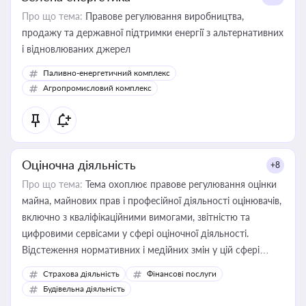
Про що тема:
Правове регулювання виробництва,
продажу та державної підтримки енергії з альтернативних
і відновлюваних джерел
Паливно-енергетичний комплекс
Агропромисловий комплекс
Оціночна діяльність
+8
Про що тема:
Тема охоплює правове регулювання оцінки
майна, майнових прав і професійної діяльності оцінювачів,
включно з кваліфікаційними вимогами, звітністю та
цифровими сервісами у сфері оціночної діяльності.
Відстеження нормативних і медійних змін у цій сфері
корисне для власника бізнесу, керівника, юриста або
Страхова діяльність
Фінансові послуги
бухгалтера під час оподаткування, приватизації, оренди
Будівельна діяльність
державного майна, корпоративних угод і перевірки