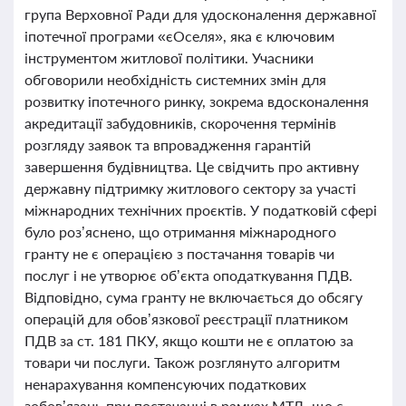
група Верховної Ради для удосконалення державної
іпотечної програми «єОселя», яка є ключовим
інструментом житлової політики. Учасники
обговорили необхідність системних змін для
розвитку іпотечного ринку, зокрема вдосконалення
акредитації забудовників, скорочення термінів
розгляду заявок та впровадження гарантій
завершення будівництва. Це свідчить про активну
державну підтримку житлового сектору за участі
міжнародних технічних проєктів. У податковій сфері
було роз’яснено, що отримання міжнародного
гранту не є операцією з постачання товарів чи
послуг і не утворює об’єкта оподаткування ПДВ.
Відповідно, сума гранту не включається до обсягу
операцій для обов’язкової реєстрації платником
ПДВ за ст. 181 ПКУ, якщо кошти не є оплатою за
товари чи послуги. Також розглянуто алгоритм
ненарахування компенсуючих податкових
зобов’язань при постачанні в рамках МТД, що є