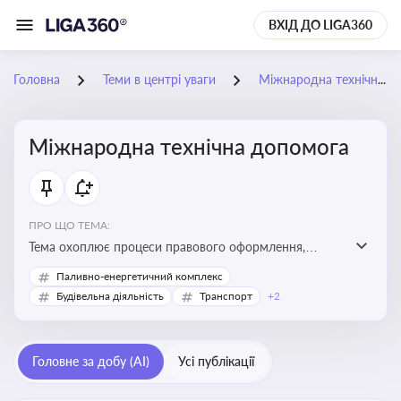
ВХІД ДО LIGA360
Головна
Теми в центрі уваги
Міжнародна технічна допомога
Міжнародна технічна допомога
ПРО ЩО ТЕМА:
Тема охоплює процеси правового оформлення,
адміністрування і контролю технічної допомоги, що
Паливно-енергетичний комплекс
надається Україні з-за кордону, і є критично
Будівельна діяльність
Транспорт
+2
важливою для ефективного використання ресурсів у
сфері розвитку, реформ та інфраструктурних проєктів
Головне за добу (AI)
Усі публікації