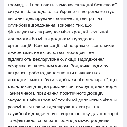
громад, які працюють в умовах складної безпекової
ситуації. Законодавство України чітко регламентує
питання декларування компенсації витрат на
службові відрядження, зокрема тих, що
фінансуються за рахунок міжнародної технічної
допомоги або міжнародних міжурядових
організацій. Компенсації, які покриваються такими
джерелами, не вважаються доходом і не
підлягають декларуванню, якщо відрядження
оформлене належним чином. Водночас надміру
витрачені роботодавцем кошти вважаються
доходом і мають бути відображені в декларації, що
є важливим для дотримання антикорупційних норм.
Таким чином, поєднання практичного досвіду
залучення міжнародної технічної допомоги з чітким
розумінням правил декларування витрат на
службові відрядження створює основу для прозорої
та ефективної співпраці громад з міжнародними
партнерами. Це сприяє не лише розвитку локальних