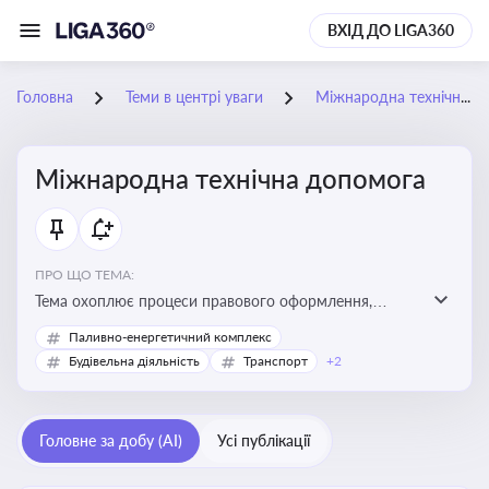
ВХІД ДО LIGA360
Головна
Теми в центрі уваги
Міжнародна технічна допомога
Міжнародна технічна допомога
ПРО ЩО ТЕМА:
Тема охоплює процеси правового оформлення,
адміністрування і контролю технічної допомоги, що
Паливно-енергетичний комплекс
надається Україні з-за кордону, і є критично
Будівельна діяльність
Транспорт
+2
важливою для ефективного використання ресурсів у
сфері розвитку, реформ та інфраструктурних проєктів
Головне за добу (AI)
Усі публікації