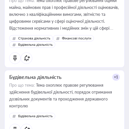
Про що тема:
Тема охоплює правове регулювання оцінки
майна, майнових прав і професійної діяльності оцінювачів,
включно з кваліфікаційними вимогами, звітністю та
цифровими сервісами у сфері оціночної діяльності.
Відстеження нормативних і медійних змін у цій сфері
корисне для власника бізнесу, керівника, юриста або
Страхова діяльність
Фінансові послуги
бухгалтера під час оподаткування, приватизації, оренди
Будівельна діяльність
державного майна, корпоративних угод і перевірки
статусу суб'єктів оціночної діяльності
Будівельна діяльність
+1
Про що тема:
Тема охоплює правове регулювання
здійснення будівельної діяльності, порядок отримання
дозвільних документів та проходження державного
контролю
Будівельна діяльність