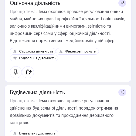
Оціночна діяльність
+8
Про що тема:
Тема охоплює правове регулювання оцінки
майна, майнових прав і професійної діяльності оцінювачів,
включно з кваліфікаційними вимогами, звітністю та
цифровими сервісами у сфері оціночної діяльності.
Відстеження нормативних і медійних змін у цій сфері
корисне для власника бізнесу, керівника, юриста або
Страхова діяльність
Фінансові послуги
бухгалтера під час оподаткування, приватизації, оренди
Будівельна діяльність
державного майна, корпоративних угод і перевірки
статусу суб'єктів оціночної діяльності
Будівельна діяльність
+5
Про що тема:
Тема охоплює правове регулювання
здійснення будівельної діяльності, порядок отримання
дозвільних документів та проходження державного
контролю
Будівельна діяльність