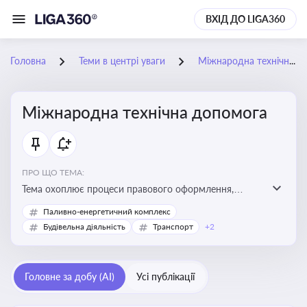
ВХІД ДО LIGA360
Головна
Теми в центрі уваги
Міжнародна технічна допомога
Міжнародна технічна допомога
ПРО ЩО ТЕМА:
Тема охоплює процеси правового оформлення,
адміністрування і контролю технічної допомоги, що
Паливно-енергетичний комплекс
надається Україні з-за кордону, і є критично
Будівельна діяльність
Транспорт
+2
важливою для ефективного використання ресурсів у
сфері розвитку, реформ та інфраструктурних проєктів
Головне за добу (AI)
Усі публікації