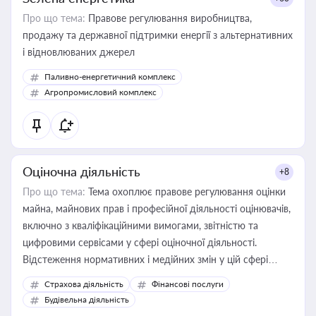
Про що тема:
Правове регулювання виробництва,
продажу та державної підтримки енергії з альтернативних
і відновлюваних джерел
Паливно-енергетичний комплекс
Агропромисловий комплекс
Оціночна діяльність
+8
Про що тема:
Тема охоплює правове регулювання оцінки
майна, майнових прав і професійної діяльності оцінювачів,
включно з кваліфікаційними вимогами, звітністю та
цифровими сервісами у сфері оціночної діяльності.
Відстеження нормативних і медійних змін у цій сфері
корисне для власника бізнесу, керівника, юриста або
Страхова діяльність
Фінансові послуги
бухгалтера під час оподаткування, приватизації, оренди
Будівельна діяльність
державного майна, корпоративних угод і перевірки