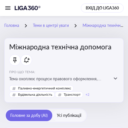
ВХІД ДО LIGA360
Головна
Теми в центрі уваги
Міжнародна технічна допомога
Міжнародна технічна допомога
ПРО ЩО ТЕМА:
Тема охоплює процеси правового оформлення,
адміністрування і контролю технічної допомоги, що
Паливно-енергетичний комплекс
надається Україні з-за кордону, і є критично
Будівельна діяльність
Транспорт
+2
важливою для ефективного використання ресурсів у
сфері розвитку, реформ та інфраструктурних проєктів
Головне за добу (AI)
Усі публікації