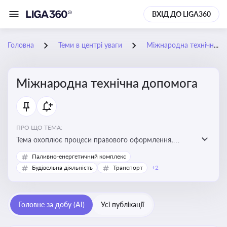
ВХІД ДО LIGA360
Головна
Теми в центрі уваги
Міжнародна технічна допомога
Міжнародна технічна допомога
ПРО ЩО ТЕМА:
Тема охоплює процеси правового оформлення,
адміністрування і контролю технічної допомоги, що
Паливно-енергетичний комплекс
надається Україні з-за кордону, і є критично
Будівельна діяльність
Транспорт
+2
важливою для ефективного використання ресурсів у
сфері розвитку, реформ та інфраструктурних проєктів
Головне за добу (AI)
Усі публікації