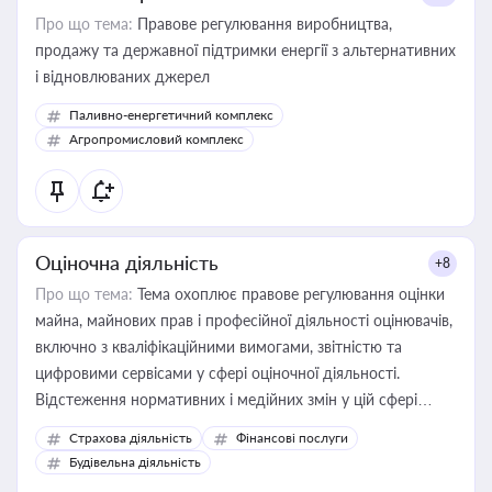
Про що тема:
Правове регулювання виробництва,
продажу та державної підтримки енергії з альтернативних
і відновлюваних джерел
Паливно-енергетичний комплекс
Агропромисловий комплекс
Оціночна діяльність
+8
Про що тема:
Тема охоплює правове регулювання оцінки
майна, майнових прав і професійної діяльності оцінювачів,
включно з кваліфікаційними вимогами, звітністю та
цифровими сервісами у сфері оціночної діяльності.
Відстеження нормативних і медійних змін у цій сфері
корисне для власника бізнесу, керівника, юриста або
Страхова діяльність
Фінансові послуги
бухгалтера під час оподаткування, приватизації, оренди
Будівельна діяльність
державного майна, корпоративних угод і перевірки