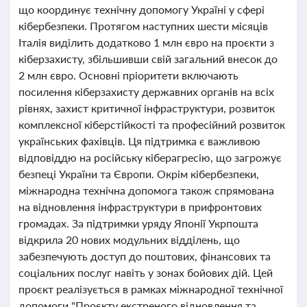
що координує технічну допомогу Україні у сфері
кібербезпеки. Протягом наступних шести місяців
Італія виділить додатково 1 млн євро на проєкти з
кіберзахисту, збільшивши свій загальний внесок до
2 млн євро. Основні пріоритети включають
посилення кіберзахисту державних органів на всіх
рівнях, захист критичної інфраструктури, розвиток
комплексної кіберстійкості та професійний розвиток
українських фахівців. Ця підтримка є важливою
відповіддю на російську кіберагресію, що загрожує
безпеці України та Європи. Окрім кібербезпеки,
міжнародна технічна допомога також спрямована
на відновлення інфраструктури в прифронтових
громадах. За підтримки уряду Японії Укрпошта
відкрила 20 нових модульних відділень, що
забезпечують доступ до поштових, фінансових та
соціальних послуг навіть у зонах бойових дій. Цей
проєкт реалізується в рамках міжнародної технічної
допомоги "Проєкту екстреного відновлення та