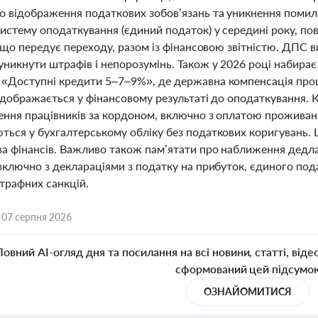
 відображення податкових зобов’язань та уникнення помилок
истему оподаткування (єдиний податок) у середині року, по
, що передує переходу, разом із фінансовою звітністю. ДПС 
никнути штрафів і непорозумінь. Також у 2026 році набирає
«Доступні кредити 5–7–9%», де державна компенсація про
ідображається у фінансовому результаті до оподаткування. 
ення працівників за кордоном, включно з оплатою проживанн
ться у бухгалтерському обліку без податкових коригувань. 
а фінансів. Важливо також пам’ятати про наближення дедлайні
 включно з деклараціями з податку на прибуток, єдиного п
трафних санкцій.
,
07 серпня 2026
Повний AI-огляд дня та посилання на всі новини, статті, віде
сформований цей підсумо
ОЗНАЙОМИТИСЯ