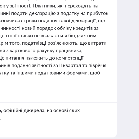
 у звітності. Платники, які переходять на
винні подати декларацію з податку на прибуток
визначила строки подання такої декларації, що
 чинності новий порядок обліку кредитів за
центної ставки не вважається бюджетним
Крім того, податківці роз’яснюють, що витрати
я з карткового рахунку працівника,
Це питання належить до компетенції
в подання звітності за ІІ квартал та півріччя
одатку та іншими податковими формами, щоб
о, офіційні джерела, на основі яких
к