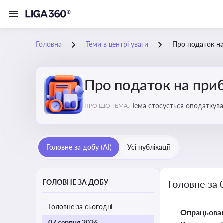
Головна
Теми в центрі уваги
Про податок н
Про податок на при
Тема стосується оподаткува
ПРО ЩО ТЕМА:
звітність для бізнесу, бухгал
Головне за добу (AI)
Усі публікації
ГОЛОВНЕ ЗА ДОБУ
Головне за 
Головне за сьогодні
Опрацьова
07 серпня 2026