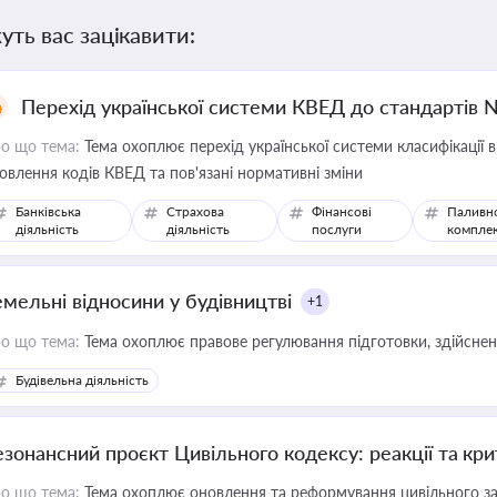
уть вас зацікавити:
Перехід української системи КВЕД до стандартів 
о що тема:
Тема охоплює перехід української системи класифікації в
овлення кодів КВЕД та пов'язані нормативні зміни
Банківська
Страхова
Фінансові
Паливн
діяльність
діяльність
послуги
компле
емельні відносини у будівництві
+1
о що тема:
Тема охоплює правове регулювання підготовки, здійсненн
Будівельна діяльність
езонансний проєкт Цивільного кодексу: реакції та кр
о що тема:
Тема охоплює оновлення та реформування цивільного за