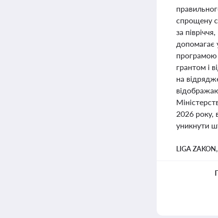
правильного
спрощену с
за півріччя
допомагає у
програмою 
грантом і в
на відрядж
відображаю
Міністерств
2026 року,
уникнути ш
LIGA ZAKON