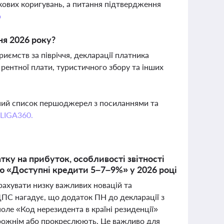
ткових коригувань, а питання підтвердження
о
ня 2026 року?
иємств за півріччя, декларації платника
, рентної плати, туристичного збору та інших
вний список першоджерел з посиланнями та
 LIGA360.
ку на прибуток, особливості звітності
ою «Доступні кредити 5–7–9%» у 2026 році
рахувати низку важливих новацій та
ДПС нагадує, що додаток ПН до декларації з
оле «Код нерезидента в країні резиденції»
орожнім або прокреслюють. Це важливо для