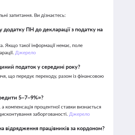
ьні запитання. Ви дізнаєтесь:
у додатку ПН до декларації з податку на
а. Якщо такої інформації немає, поле
арації.
Джерело
єдиний податок у середині року?
ччя, що передує переходу, разом із фінансовою
кредити 5–7–9%»?
 а компенсація процентної ставки визнається
 дисконтування заборгованості.
Джерело
на відрядження працівників за кордоном?