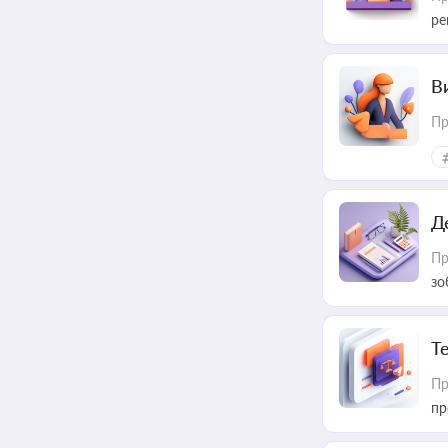
ре
В
Пр
Д
Пр
зо
T
Пр
пр