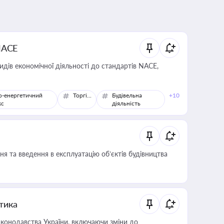
NACE
идів економічної діяльності до стандартів NACE,
о-енергетичний
Торгівля
Будівельна
+10
кс
діяльність
я та введення в експлуатацію об’єктів будівництва
итика
конодавства України, включаючи зміни до