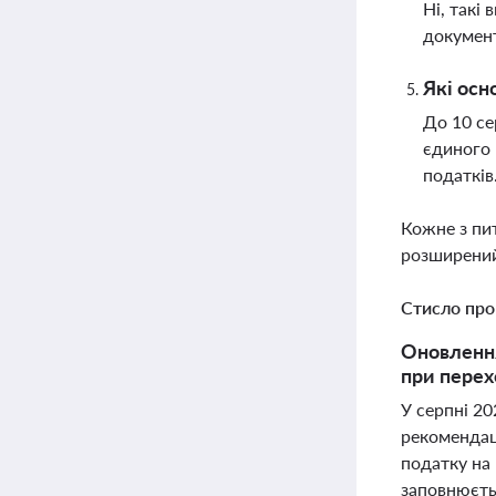
Ні, такі
документ
Які осн
До 10 се
єдиного 
податків
Кожне з пи
розширений
Стисло про
Оновлення
при перех
У серпні 2
рекомендац
податку на
заповнюєть