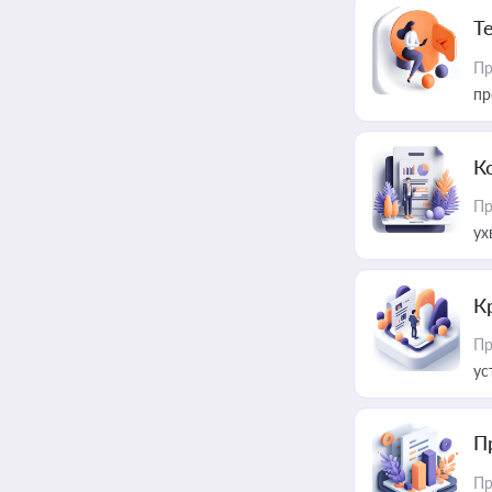
T
Пр
пр
К
Пр
ух
К
Пр
ус
П
Пр