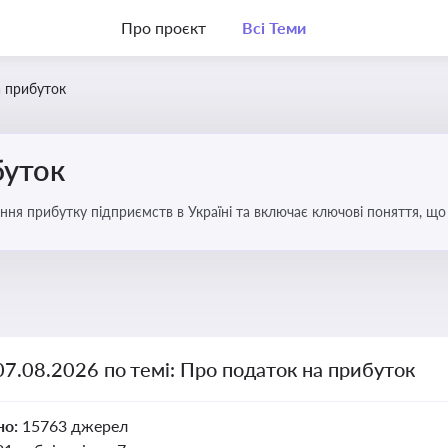
Про проєкт
Всі Теми
а прибуток
буток
ння прибутку підприємств в Україні та включає ключові поняття, що
терів і юристів
07.08.2026 по темі: Про податок на прибуток
но:
15763 джерел