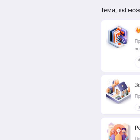
Теми, які мож
Пр
он
З
Пр
Р
Пр