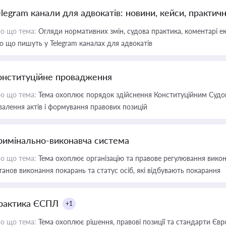
elegram канали для адвокатів: новини, кейси, практич
о що тема:
Огляди нормативних змін, судова практика, коментарі екс
о що пишуть у Telegram каналах для адвокатів
онституційне провадження
о що тема:
Тема охоплює порядок здійснення Конституційним Судом
валення актів і формування правових позицій
римінально-виконавча система
о що тема:
Тема охоплює організацію та правове регулювання викона
танов виконання покарань та статус осіб, які відбувають покарання
рактика ЄСПЛ
+1
о що тема:
Тема охоплює рішення, правові позиції та стандарти Євр