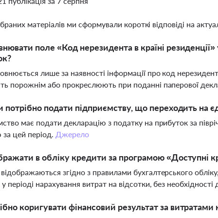
21 публікація за 7 серпня
ібраних матеріалів ми сформували короткі відповіді на актуал
внювати поле «Код нерезидента в країні резиденції» 
ок?
овнюється лише за наявності інформації про код нерезидент
ь порожнім або прокреслюють при поданні паперової декл
ти потрібно подати підприємству, що переходить на 
ство має подати декларацію з податку на прибуток за піврі
ю за цей період.
Джерело
бражати в обліку кредити за програмою «Доступні 
відображаються згідно з правилами бухгалтерського обліку,
у періоді нарахування витрат на відсотки, без необхідності
ібно коригувати фінансовий результат за витратами 