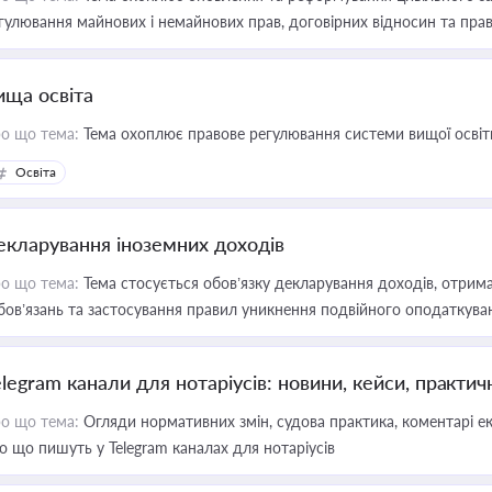
гулювання майнових і немайнових прав, договірних відносин та прав
ища освіта
о що тема:
Тема охоплює правове регулювання системи вищої освіти, о
Освіта
екларування іноземних доходів
о що тема:
Тема стосується обов’язку декларування доходів, отрим
бов’язань та застосування правил уникнення подвійного оподаткува
elegram канали для нотаріусів: новини, кейси, практич
о що тема:
Огляди нормативних змін, судова практика, коментарі екс
о що пишуть у Telegram каналах для нотаріусів