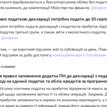
 витрати відображаються у бухгалтерському обліку без пода
ів належить до компетенції Міністерства фінансів.
Джерел
овні податкові декларації потрібно подати до 10 серп
рпня потрібно подати декларації з податку на прибуток підпр
податку третьої групи, а також звіти з екологічного податку
.
Джерело
тань — це короткий підсумок змісту публікацій за день. По
 підсумок за добу доступні у
комерційній версії Платформи
 головне:
 правил заповнення додатка ПН до декларації з подат
оді на єдиний податок та облік кредитів за програм
026 року платники податку на прибуток підприємств мають в
ій щодо заповнення звітності та обліку операцій. Зокрема, 
 прибуток заповнюється окремо по кожному нерезиденту, а п
ся лише за наявності інформації, інакше його залишають п