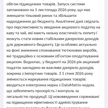
обігом підакцизних товарів. Запуск системи
заплановано на 1 листопада 2026 року, що має
зменшити тіньовий ринок та збільшити
надходження до бюджету. Аналітичні дані свідчать
про перспективність введення акцизного податку на
каву та чай, які мають низьку еластичність попиту і
можуть стати новим стабільним джерелом доходів
для державного бюджету. Це особливо актуально
на фоні зниження споживання тютюнових виробів,
які традиційно є основним об’єктом оподаткування
акцизом. Водночас, у бюджеті на 2026 рік акцизний
податок закладено як важливе джерело доходів,
зокрема з імпортних товарів. З 1 січня 2026 року
змінюється маркування підакцизних товарів:
вводиться електронна марка з DataMatrix-кодом,
що забезпечить прозорість і контроль за
легальністю продукції. Ці нововведення спрямовані
на підвищення ефективності адміністрування
акцизного податку та боротьбу з нелегальним