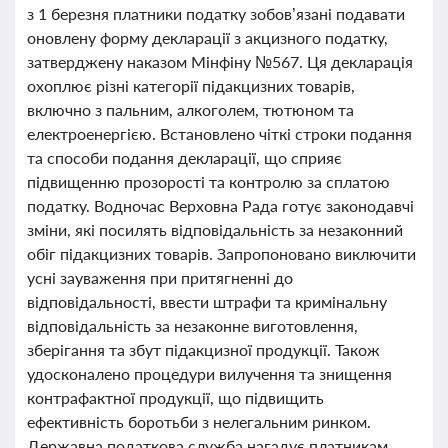
з 1 березня платники податку зобов’язані подавати
оновлену форму декларації з акцизного податку,
затверджену наказом Мінфіну №567. Ця декларація
охоплює різні категорії підакцизних товарів,
включно з пальним, алкоголем, тютюном та
електроенергією. Встановлено чіткі строки подання
та способи подання декларації, що сприяє
підвищенню прозорості та контролю за сплатою
податку. Водночас Верховна Рада готує законодавчі
зміни, які посилять відповідальність за незаконний
обіг підакцизних товарів. Запропоновано виключити
усні зауваження при притягненні до
відповідальності, ввести штрафи та кримінальну
відповідальність за незаконне виготовлення,
зберігання та збут підакцизної продукції. Також
удосконалено процедури вилучення та знищення
контрафактної продукції, що підвищить
ефективність боротьби з нелегальним ринком.
Державна податкова служба нагадує платникам