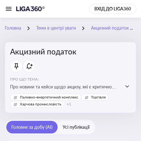
ВХІД ДО LIGA360
Головна
Теми в центрі уваги
Акцизний податок
Акцизний податок
ПРО ЩО ТЕМА:
Про новини та кейси щодо акцизу, які є критично
важливим для підприємств, які імпортують,
Паливно-енергетичний комплекс
Торгівля
виробляють або реалізують підакцизну продукцію, з
Харчова промисловість
+1
метою уникнення штрафів та ефективного
податкового планування.
Головне за добу (AI)
Усі публікації