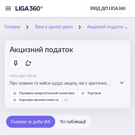
ВХІД ДО LIGA360
Головна
Теми в центрі уваги
Акцизний податок
Акцизний податок
ПРО ЩО ТЕМА:
Про новини та кейси щодо акцизу, які є критично
важливим для підприємств, які імпортують,
Паливно-енергетичний комплекс
Торгівля
виробляють або реалізують підакцизну продукцію, з
Харчова промисловість
+1
метою уникнення штрафів та ефективного
податкового планування.
Головне за добу (AI)
Усі публікації