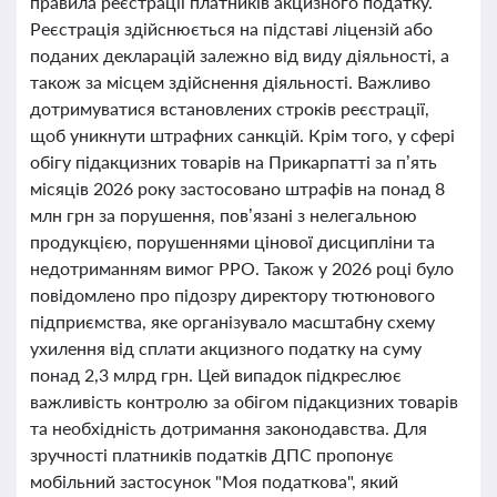
правила реєстрації платників акцизного податку.
Реєстрація здійснюється на підставі ліцензій або
поданих декларацій залежно від виду діяльності, а
також за місцем здійснення діяльності. Важливо
дотримуватися встановлених строків реєстрації,
щоб уникнути штрафних санкцій. Крім того, у сфері
обігу підакцизних товарів на Прикарпатті за п’ять
місяців 2026 року застосовано штрафів на понад 8
млн грн за порушення, пов’язані з нелегальною
продукцією, порушеннями цінової дисципліни та
недотриманням вимог РРО. Також у 2026 році було
повідомлено про підозру директору тютюнового
підприємства, яке організувало масштабну схему
ухилення від сплати акцизного податку на суму
понад 2,3 млрд грн. Цей випадок підкреслює
важливість контролю за обігом підакцизних товарів
та необхідність дотримання законодавства. Для
зручності платників податків ДПС пропонує
мобільний застосунок "Моя податкова", який