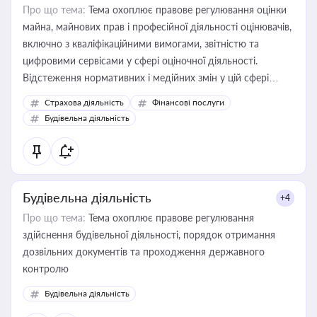
Про що тема:
Тема охоплює правове регулювання оцінки
майна, майнових прав і професійної діяльності оцінювачів,
включно з кваліфікаційними вимогами, звітністю та
цифровими сервісами у сфері оціночної діяльності.
Відстеження нормативних і медійних змін у цій сфері
корисне для власника бізнесу, керівника, юриста або
Страхова діяльність
Фінансові послуги
бухгалтера під час оподаткування, приватизації, оренди
Будівельна діяльність
державного майна, корпоративних угод і перевірки
статусу суб'єктів оціночної діяльності
Будівельна діяльність
+4
Про що тема:
Тема охоплює правове регулювання
здійснення будівельної діяльності, порядок отримання
дозвільних документів та проходження державного
контролю
Будівельна діяльність