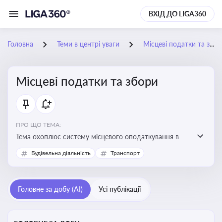
ВХІД ДО LIGA360
Головна
Теми в центрі уваги
Місцеві податки та збори
Місцеві податки та збори
ПРО ЩО ТЕМА:
Тема охоплює систему місцевого оподаткування в
Україні, включаючи туристичний збір, плату за
Будівельна діяльність
Транспорт
земельні ділянки, за паркування транспорту
Головне за добу (AI)
Усі публікації