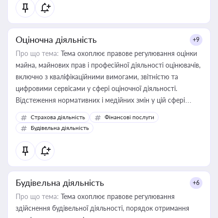
Оціночна діяльність
+9
Про що тема:
Тема охоплює правове регулювання оцінки
майна, майнових прав і професійної діяльності оцінювачів,
включно з кваліфікаційними вимогами, звітністю та
цифровими сервісами у сфері оціночної діяльності.
Відстеження нормативних і медійних змін у цій сфері
корисне для власника бізнесу, керівника, юриста або
Страхова діяльність
Фінансові послуги
бухгалтера під час оподаткування, приватизації, оренди
Будівельна діяльність
державного майна, корпоративних угод і перевірки
статусу суб'єктів оціночної діяльності
Будівельна діяльність
+6
Про що тема:
Тема охоплює правове регулювання
здійснення будівельної діяльності, порядок отримання