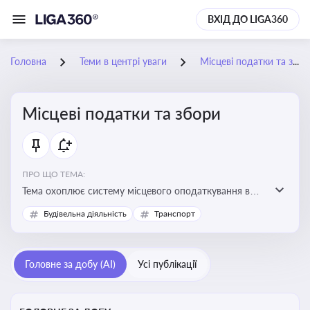
ВХІД ДО LIGA360
Головна
Теми в центрі уваги
Місцеві податки та збори
Місцеві податки та збори
ПРО ЩО ТЕМА:
Тема охоплює систему місцевого оподаткування в
Україні, включаючи туристичний збір, плату за
Будівельна діяльність
Транспорт
земельні ділянки, за паркування транспорту
Головне за добу (AI)
Усі публікації