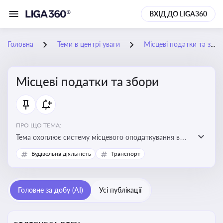
ВХІД ДО LIGA360
Головна
Теми в центрі уваги
Місцеві податки та збори
Місцеві податки та збори
ПРО ЩО ТЕМА:
Тема охоплює систему місцевого оподаткування в
Україні, включаючи туристичний збір, плату за
Будівельна діяльність
Транспорт
земельні ділянки, за паркування транспорту
Головне за добу (AI)
Усі публікації