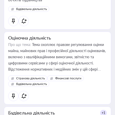
Будівельна діяльність
Оціночна діяльність
Про що тема:
Тема охоплює правове регулювання оцінки
майна, майнових прав і професійної діяльності оцінювачів,
включно з кваліфікаційними вимогами, звітністю та
цифровими сервісами у сфері оціночної діяльності.
Відстеження нормативних і медійних змін у цій сфері
корисне для власника бізнесу, керівника, юриста або
Страхова діяльність
Фінансові послуги
бухгалтера під час оподаткування, приватизації, оренди
Будівельна діяльність
державного майна, корпоративних угод і перевірки
статусу суб'єктів оціночної діяльності
Будівельна діяльність
+1