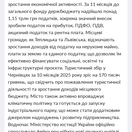
зростання економічної активності. За 11 місяців до
загального фонду держбюджету надійшло понад
1,15 трлн грн податків, зокрема значний внесок
зробили податок на прибуток, ПДФО, ПДВ,
акцизний податок та рентна плата. Місцеві
громади, як Теплицька та Львівська, відзначають
зростання доходів від податку на нерухоме майно,
плати за землю та єдиного податку, що дозволяє їм
ефективно фінансувати соціальні, освітні та
інфраструктурні проєкти. Туристичний збір у
Чернівцях за 10 місяців 2025 року зріс на 170 тисяч
гривень, що свідчить про пожвавлення туристичної
діяльності та зростання доходів місцевого
бюджету. Місто також активно впроваджує
кліматичну політику та готується до запуску
індустріального парку, що може стати додатковим
джерелом надходжень і розвитку підприємництва.
Водночас Міністерство юстиції України офіційно
спростувало фейки про нібито нові правила купівлі