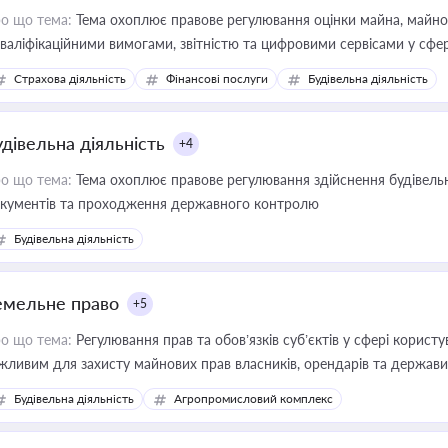
о що тема:
Тема охоплює правове регулювання оцінки майна, майнови
кваліфікаційними вимогами, звітністю та цифровими сервісами у сфер
дійних змін у цій сфері корисне для власника бізнесу, керівника, юр
Страхова діяльність
Фінансові послуги
Будівельна діяльність
иватизації, оренди державного майна, корпоративних угод і перевірки
удівельна діяльність
+4
о що тема:
Тема охоплює правове регулювання здійснення будівельн
кументів та проходження державного контролю
Будівельна діяльність
емельне право
+5
о що тема:
Регулювання прав та обов’язків суб’єктів у сфері корист
жливим для захисту майнових прав власників, орендарів та держави
сурсами
Будівельна діяльність
Агропромисловий комплекс