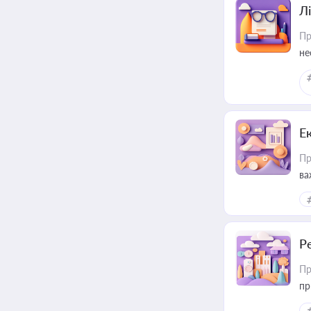
Лі
Пр
не
Е
Пр
ва
за
Р
Пр
пр