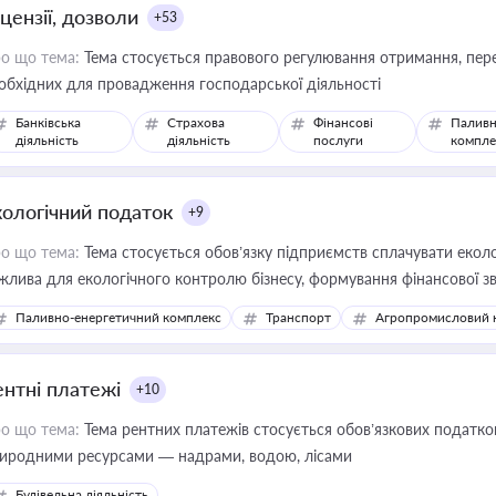
цензії, дозволи
+53
о що тема:
Тема стосується правового регулювання отримання, пере
обхідних для провадження господарської діяльності
Банківська
Страхова
Фінансові
Паливн
діяльність
діяльність
послуги
компле
кологічний податок
+9
о що тема:
Тема стосується обов’язку підприємств сплачувати еколо
жлива для екологічного контролю бізнесу, формування фінансової 
конодавства
Паливно-енергетичний комплекс
Транспорт
Агропромисловий 
ентні платежі
+10
о що тема:
Тема рентних платежів стосується обов’язкових податков
иродними ресурсами — надрами, водою, лісами
Будівельна діяльність