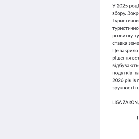
У 2025 роц
збору. Зок
Туристичний
туристично
розвитку т
ставка земе
Це закрило
рішення вс
відбуваютьс
податків н
2026 рік із
зручності п
LIGA ZAKON