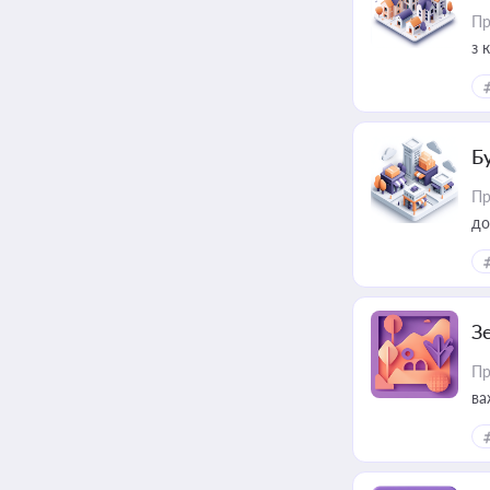
Пр
з 
ме
пр
Б
Пр
до
З
Пр
ва
ре