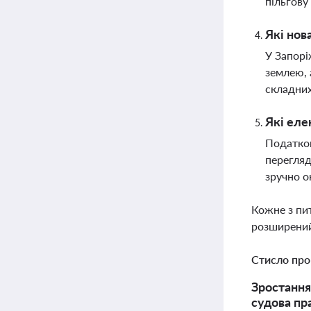
пільгову
Які нов
У Запорі
землею, 
складних
Які еле
Податков
перегляд
зручно о
Кожне з пи
розширений
Стисло про
Зростання
судова пр