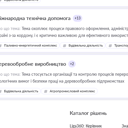
іжнародна технічна допомога
+13
о що тема:
Тема охоплює процеси правового оформлення, адміністр
раїні з-за кордону, і є критично важливою для ефективного використ
фраструктурних проєктів
Паливно-енергетичний комплекс
Будівельна діяльність
Транспо
еревообробне виробництво
+2
о що тема:
Тема стосується організації та контролю процесів перер
ологічних вимог і безпеки праці на деревообробних підприємствах
Будівельна діяльність
Агропромисловий комплекс
Каталог рішень
Liga360: Керівник
Зн