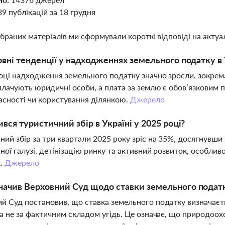
39 публікацій за 18 грудня
ібраних матеріалів ми сформували короткі відповіді на актуал
овні тенденції у надходженнях земельного податку в У
оці надходження земельного податку значно зросли, зокре
плачують юридичні особи, а плата за землю є обов’язковим 
асності чи користування ділянкою.
Джерело
ився туристичний збір в Україні у 2025 році?
ний збір за три квартали 2025 року зріс на 35%, досягнувши 
ної галузі, детінізацію ринку та активний розвиток, особливо
х.
Джерело
ачив Верховний Суд щодо ставки земельного податк
й Суд постановив, що ставка земельного податку визначаєт
 а не за фактичним складом угідь. Це означає, що природоо