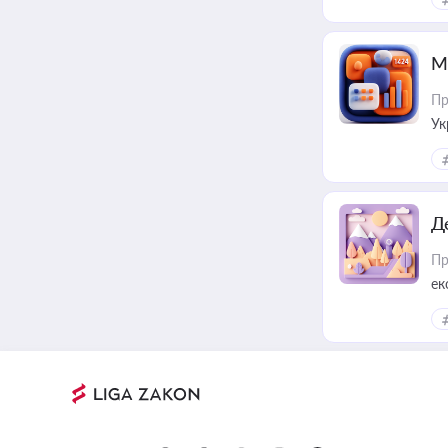
М
Пр
Ук
ін
Д
Пр
ек