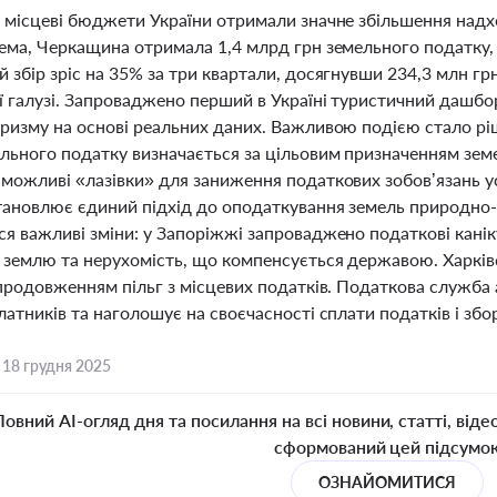
і місцеві бюджети України отримали значне збільшення над
рема, Черкащина отримала 1,4 млрд грн земельного податку,
 збір зріс на 35% за три квартали, досягнувши 234,3 млн гр
ї галузі. Запроваджено перший в Україні туристичний дашбо
уризму на основі реальних даних. Важливою подією стало рі
льного податку визначається за цільовим призначенням земе
 можливі «лазівки» для заниження податкових зобов’язань 
тановлює єдиний підхід до оподаткування земель природно-з
я важливі зміни: у Запоріжжі запроваджено податкові каніку
а землю та нерухомість, що компенсується державою. Харків
 продовженням пільг з місцевих податків. Податкова служба
латників та наголошує на своєчасності сплати податків і збо
,
18 грудня 2025
Повний AI-огляд дня та посилання на всі новини, статті, віде
сформований цей підсумо
ОЗНАЙОМИТИСЯ