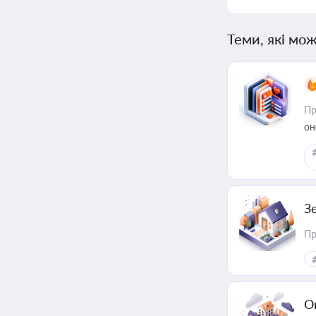
Теми, які мож
Пр
он
З
Пр
О