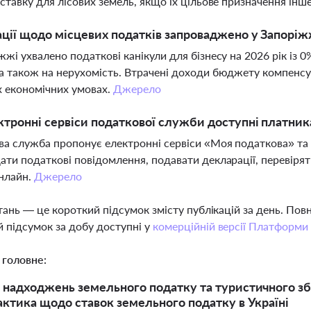
 ставку для лісових земель, якщо їх цільове призначення інш
ації щодо місцевих податків запроваджено у Запоріжж
жжі ухвалено податкові канікули для бізнесу на 2026 рік із 
а також на нерухомість. Втрачені доходи бюджету компенсу
 економічних умовах.
Джерело
ктронні сервіси податкової служби доступні платник
а служба пропонує електронні сервіси «Моя податкова» та 
ати податкові повідомлення, подавати декларації, перевірят
нлайн.
Джерело
тань — це короткий підсумок змісту публікацій за день. По
 підсумок за добу доступні у
комерційній версії Платформи
 головне:
 надходжень земельного податку та туристичного збор
актика щодо ставок земельного податку в Україні