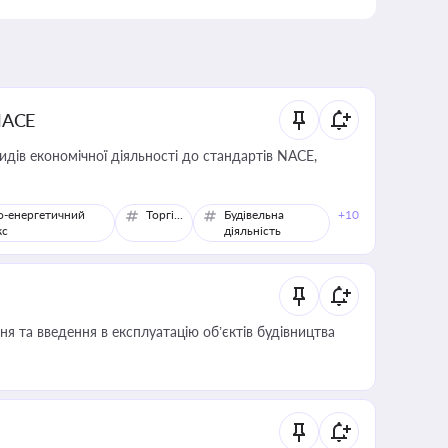
NACE
идів економічної діяльності до стандартів NACE,
о-енергетичний
Торгівля
Будівельна
+10
кс
діяльність
я та введення в експлуатацію об’єктів будівництва