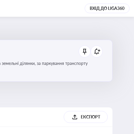
ВХІД ДО LIGA360
Тема охоплює систему місцевого оподаткування в Україні, включаючи туристичний збір, плату за земельні ділянки, за паркування транспорту
ЕКСПОРТ