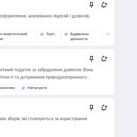
оформлення, анулювання ліцензій і дозволів,
о-енергетичний
Торгівля
Будівельна
+2
кс
діяльність
гічний податок за забруднення довкілля. Вона
звітності та дотримання природоохоронного
комплекс
Металургія
их зборів, які сплачуються за користування