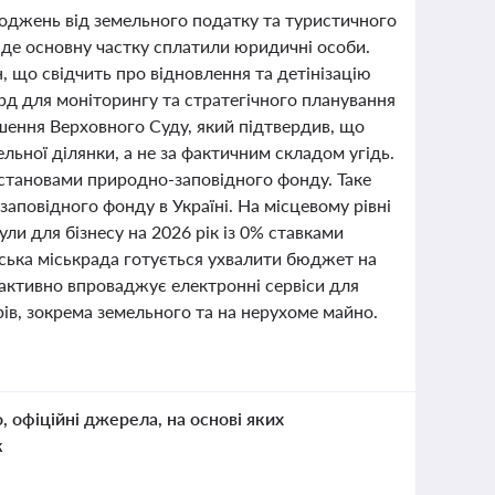
ходжень від земельного податку та туристичного
 де основну частку сплатили юридичні особи.
н, що свідчить про відновлення та детінізацію
рд для моніторингу та стратегічного планування
шення Верховного Суду, який підтвердив, що
льної ділянки, а не за фактичним складом угідь.
установами природно-заповідного фонду. Таке
аповідного фонду в Україні. На місцевому рівні
ли для бізнесу на 2026 рік із 0% ставками
ська міськрада готується ухвалити бюджет на
 активно впроваджує електронні сервіси для
рів, зокрема земельного та на нерухоме майно.
о, офіційні джерела, на основі яких
к