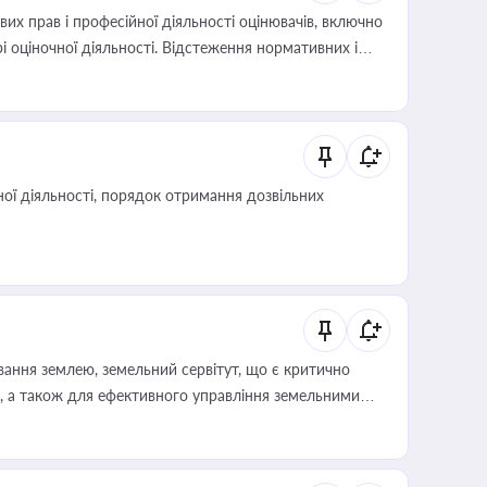
х прав і професійної діяльності оцінювачів, включно
і оціночної діяльності. Відстеження нормативних і
иста або бухгалтера під час оподаткування,
 статусу суб'єктів оціночної діяльності
ої діяльності, порядок отримання дозвільних
ування землею, земельний сервітут, що є критично
, а також для ефективного управління земельними