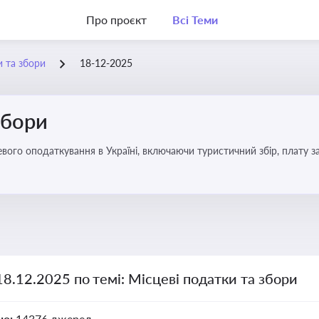
Про проєкт
Всі Теми
и та збори
18-12-2025
збори
18.12.2025 по темі: Місцеві податки та збори
но:
14376 джерел