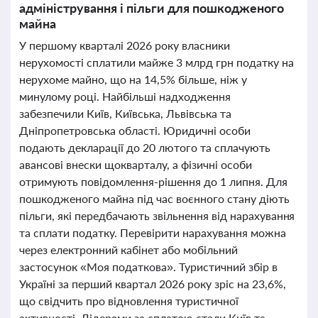
адміністрування і пільги для пошкодженого
майна
У першому кварталі 2026 року власники
нерухомості сплатили майже 3 млрд грн податку на
нерухоме майно, що на 14,5% більше, ніж у
минулому році. Найбільші надходження
забезпечили Київ, Київська, Львівська та
Дніпропетровська області. Юридичні особи
подають декларації до 20 лютого та сплачують
авансові внески щокварталу, а фізичні особи
отримують повідомлення-рішення до 1 липня. Для
пошкодженого майна під час воєнного стану діють
пільги, які передбачають звільнення від нарахування
та сплати податку. Перевірити нарахування можна
через електронний кабінет або мобільний
застосунок «Моя податкова». Туристичний збір в
Україні за перший квартал 2026 року зріс на 23,6%,
що свідчить про відновлення туристичної
активності. Лідерами за сплатою стали Київ та