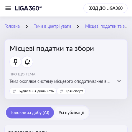
ВХІД ДО LIGA360
Головна
Теми в центрі уваги
Місцеві податки та збори
Місцеві податки та збори
ПРО ЩО ТЕМА:
Тема охоплює систему місцевого оподаткування в
Україні, включаючи туристичний збір, плату за
Будівельна діяльність
Транспорт
земельні ділянки, за паркування транспорту
Головне за добу (AI)
Усі публікації