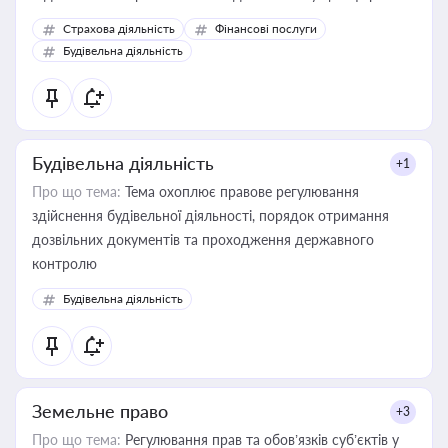
корисне для власника бізнесу, керівника, юриста або
Страхова діяльність
Фінансові послуги
бухгалтера під час оподаткування, приватизації, оренди
Будівельна діяльність
державного майна, корпоративних угод і перевірки
статусу суб'єктів оціночної діяльності
Будівельна діяльність
+1
Про що тема:
Тема охоплює правове регулювання
здійснення будівельної діяльності, порядок отримання
дозвільних документів та проходження державного
контролю
Будівельна діяльність
Земельне право
+3
Про що тема:
Регулювання прав та обов’язків суб’єктів у