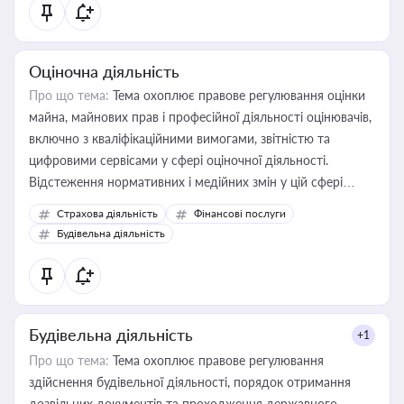
Оціночна діяльність
Про що тема:
Тема охоплює правове регулювання оцінки
майна, майнових прав і професійної діяльності оцінювачів,
включно з кваліфікаційними вимогами, звітністю та
цифровими сервісами у сфері оціночної діяльності.
Відстеження нормативних і медійних змін у цій сфері
корисне для власника бізнесу, керівника, юриста або
Страхова діяльність
Фінансові послуги
бухгалтера під час оподаткування, приватизації, оренди
Будівельна діяльність
державного майна, корпоративних угод і перевірки
статусу суб'єктів оціночної діяльності
Будівельна діяльність
+1
Про що тема:
Тема охоплює правове регулювання
здійснення будівельної діяльності, порядок отримання
дозвільних документів та проходження державного