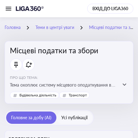
ВХІД ДО LIGA360
Головна
Теми в центрі уваги
Місцеві податки та збори
Місцеві податки та збори
ПРО ЩО ТЕМА:
Тема охоплює систему місцевого оподаткування в
Україні, включаючи туристичний збір, плату за
Будівельна діяльність
Транспорт
земельні ділянки, за паркування транспорту
Головне за добу (AI)
Усі публікації