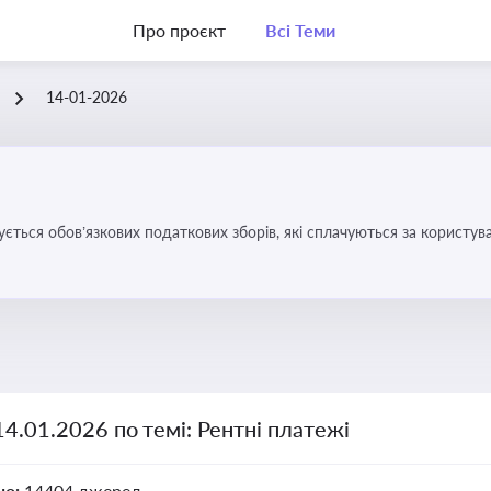
Про проєкт
Всі Теми
14-01-2026
ується обов’язкових податкових зборів, які сплачуються за корис
14.01.2026 по темі: Рентні платежі
но:
14404 джерел