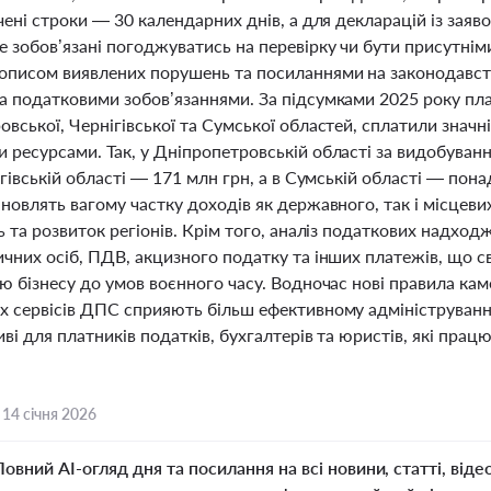
чені строки — 30 календарних днів, а для декларацій із за
е зобов’язані погоджуватись на перевірку чи бути присутнім
описом виявлених порушень та посиланнями на законодавств
 податковими зобов’язаннями. За підсумками 2025 року плат
вської, Чернігівської та Сумської областей, сплатили значн
 ресурсами. Так, у Дніпропетровській області за видобува
ігівській області — 171 млн грн, а в Сумській області — пона
новлять вагому частку доходів як державного, так і місцев
ь та розвиток регіонів. Крім того, аналіз податкових надхо
ичних осіб, ПДВ, акцизного податку та інших платежів, що 
ю бізнесу до умов воєнного часу. Водночас нові правила ка
х сервісів ДПС сприяють більш ефективному адмініструванн
ві для платників податків, бухгалтерів та юристів, які пра
,
14 січня 2026
Повний AI-огляд дня та посилання на всі новини, статті, віде