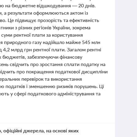
явою на бюджетне відшкодування — 20 днів.
и, а результати оформлюються актом із
о. Це підвищує прозорість та ефективність
ники з різних регіонів України, зокрема
і суми рентної плати за користування
ння природного газу надійшло майже 545 млн
д 4,2 млрд грн рентної плати. Загалом рентні
их бюджетів, забезпечуючи фінансову
джень свідчить про зростання сплати податку на
свідчить про покращення податкової дисципліни
меральних перевірок та використання
ю податків і зменшенню ризиків порушень. Ці
цюють у сфері податкового адміністрування та
о, офіційні джерела, на основі яких