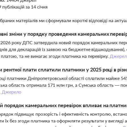
9 публікацій за 14 січня
ібраних матеріалів ми сформували короткі відповіді на актуал
овні зміни у порядку проведення камеральних переві
я 2026 року ДПС затвердила новий порядок камеральних пере
 днів для декларацій із заявою на бюджетне відшкодування)
платою, та не вимагає згоди платника на перевірку.
Джерел
и рентної плати сплатили платники у 2025 році в різн
оці платники Дніпропетровської області сплатили майже 545
ська область отримала 171 млн грн, а Сумська область — по
.
Джерело
й порядок камеральних перевірок впливає на платник
рядок підвищує прозорість і ефективність контролю, встано
и їх без згоди платника та оформляти результати у вигляді