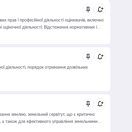
х прав і професійної діяльності оцінювачів, включно
і оціночної діяльності. Відстеження нормативних і
иста або бухгалтера під час оподаткування,
 статусу суб'єктів оціночної діяльності
ої діяльності, порядок отримання дозвільних
ування землею, земельний сервітут, що є критично
, а також для ефективного управління земельними