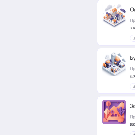
О
Пр
з 
ме
пр
Б
Пр
до
З
Пр
ва
ре