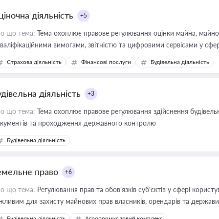
ціночна діяльність
+5
о що тема:
Тема охоплює правове регулювання оцінки майна, майнови
кваліфікаційними вимогами, звітністю та цифровими сервісами у сфер
дійних змін у цій сфері корисне для власника бізнесу, керівника, юр
Страхова діяльність
Фінансові послуги
Будівельна діяльність
иватизації, оренди державного майна, корпоративних угод і перевірки
удівельна діяльність
+3
о що тема:
Тема охоплює правове регулювання здійснення будівельн
кументів та проходження державного контролю
Будівельна діяльність
емельне право
+6
о що тема:
Регулювання прав та обов’язків суб’єктів у сфері корист
жливим для захисту майнових прав власників, орендарів та держави
сурсами
Будівельна діяльність
Агропромисловий комплекс