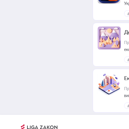
Ук
ін
Д
Пр
ек
Е
Пр
ви