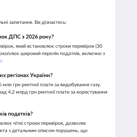
ьні запитання. Ви дізнаєтесь:
рок ДПС з 2026 року?
вірок, який встановлює строки перевірок (30
, охоплює широкий перелік податків, включно з
о
их регіонах України?
 млн грн рентної плати за видобування газу,
над 4,2 млрд грн рентної плати за користування
ів податків?
влює чіткі строки перевірок, дозволяє
 акта з детальним описом порушень, що