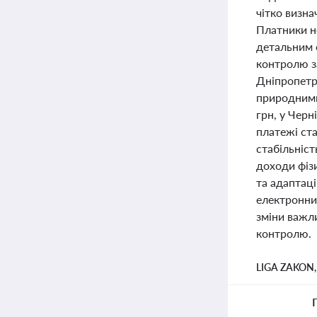
чітко визна
Платники н
детальним 
контролю за
Дніпропетро
природними
грн, у Черн
платежі ста
стабільніст
доходи фіз
та адаптаці
електронни
зміни важли
контролю.
LIGA ZAKON