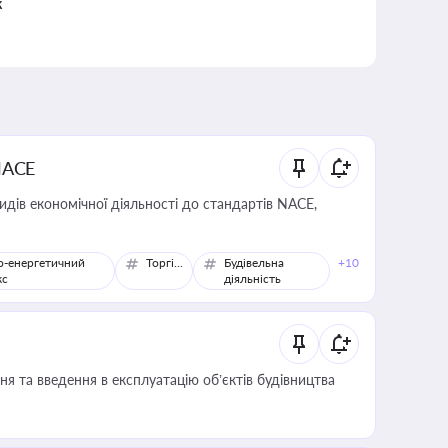
к
NACE
идів економічної діяльності до стандартів NACE,
о-енергетичний
Торгівля
Будівельна
+10
кс
діяльність
я та введення в експлуатацію об’єктів будівництва