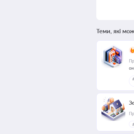
Теми, які мож
Пр
он
З
Пр