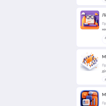
Лі
Пр
не
М
Пр
М
Пр