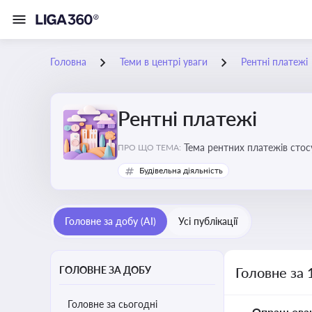
Головна
Теми в центрі уваги
Рентні платежі
Рентні платежі
Тема рентних платежів стос
ПРО ЩО ТЕМА:
водою, лісами
Будівельна діяльність
Головне за добу (AI)
Усі публікації
ГОЛОВНЕ ЗА ДОБУ
Головне за 
Головне за сьогодні
Опрацьова