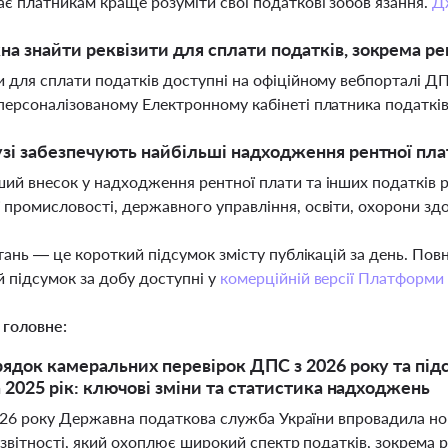
є платникам краще розуміти свої податкові зобов’язання.
Д
а знайти реквізити для сплати податків, зокрема ре
и для сплати податків доступні на офіційному вебпорталі ДПС
персоналізованому Електронному кабінеті платника податкі
узі забезпечують найбільші надходження рентної пла
ий внесок у надходження рентної плати та інших податків р
 промисловості, державного управління, освіти, охорони зд
тань — це короткий підсумок змісту публікацій за день. По
 підсумок за добу доступні у
комерційній версії Платформи
 головне:
ядок камеральних перевірок ДПС з 2026 року та підс
а 2025 рік: ключові зміни та статистика надходжень
2026 року Державна податкова служба України впровадила н
звітності, який охоплює широкий спектр податків, зокрема 