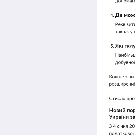
допомага
Де можн
Реквізит
також у 
Які гал
Найбільш
добувної
Кожне з пи
розширений
Стисло про
Новий пор
України з
З 4 січня 
податкової 