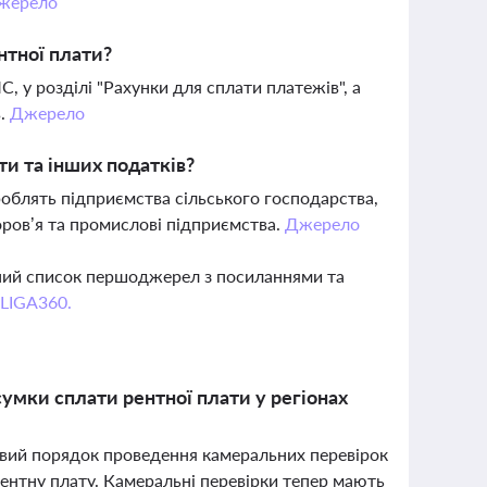
жерело
нтної плати?
, у розділі "Рахунки для сплати платежів", а
в.
Джерело
ти та інших податків?
облять підприємства сільського господарства,
оров’я та промислові підприємства.
Джерело
вний список першоджерел з посиланнями та
 LIGA360.
умки сплати рентної плати у регіонах
овий порядок проведення камеральних перевірок
рентну плату. Камеральні перевірки тепер мають