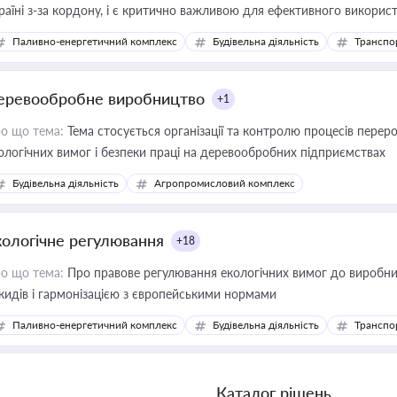
раїні з-за кордону, і є критично важливою для ефективного використ
фраструктурних проєктів
Паливно-енергетичний комплекс
Будівельна діяльність
Транспо
еревообробне виробництво
+1
о що тема:
Тема стосується організації та контролю процесів перер
ологічних вимог і безпеки праці на деревообробних підприємствах
Будівельна діяльність
Агропромисловий комплекс
кологічне регулювання
+18
о що тема:
Про правове регулювання екологічних вимог до виробни
кидів і гармонізацією з європейськими нормами
Паливно-енергетичний комплекс
Будівельна діяльність
Транспо
Каталог рішень