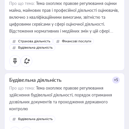
Про що тема:
Тема охоплює правове регулювання оцінки
майна, майнових прав і професійної діяльності оцінювачів,
включно з кваліфікаційними вимогами, звітністю та
цифровими сервісами у сфері оціночної діяльності.
Відстеження нормативних і медійних змін у цій сфері
корисне для власника бізнесу, керівника, юриста або
Страхова діяльність
Фінансові послуги
бухгалтера під час оподаткування, приватизації, оренди
Будівельна діяльність
державного майна, корпоративних угод і перевірки
статусу суб'єктів оціночної діяльності
Будівельна діяльність
+5
Про що тема:
Тема охоплює правове регулювання
здійснення будівельної діяльності, порядок отримання
дозвільних документів та проходження державного
контролю
Будівельна діяльність