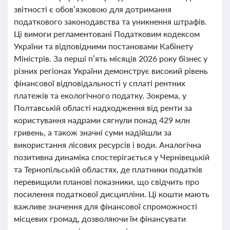
звітності є обов’язковою для дотримання
податкового законодавства та уникнення штрафів.
Ці вимоги регламентовані Податковим кодексом
України та відповідними постановами Кабінету
Міністрів. За перші п’ять місяців 2026 року бізнес у
різних регіонах України демонструє високий рівень
фінансової відповідальності у сплаті рентних
платежів та екологічного податку. Зокрема, у
Полтавській області надходження від ренти за
користування надрами сягнули понад 429 млн
гривень, а також значні суми надійшли за
використання лісових ресурсів і води. Аналогічна
позитивна динаміка спостерігається у Чернівецькій
та Тернопільській областях, де платники податків
перевищили планові показники, що свідчить про
посилення податкової дисципліни. Ці кошти мають
важливе значення для фінансової спроможності
місцевих громад, дозволяючи їм фінансувати