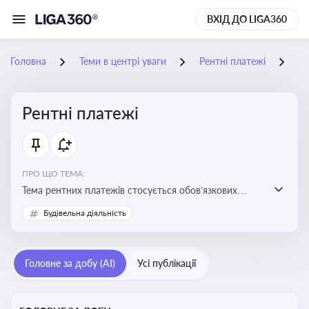
ВХІД ДО LIGA360
Головна
Теми в центрі уваги
Рентні платежі
24
Рентні платежі
ПРО ЩО ТЕМА:
Тема рентних платежів стосується обов’язкових
податкових зборів, які сплачуються за користування
Будівельна діяльність
природними ресурсами — надрами, водою, лісами
Головне за добу (AI)
Усі публікації