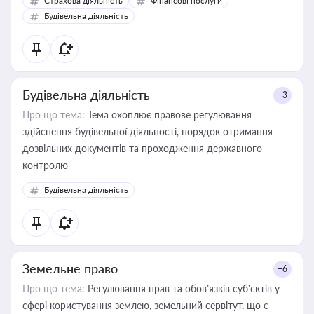
Страхова діяльність
Фінансові послуги
бухгалтера під час оподаткування, приватизації, оренди
Будівельна діяльність
державного майна, корпоративних угод і перевірки
статусу суб'єктів оціночної діяльності
Будівельна діяльність
+3
Про що тема:
Тема охоплює правове регулювання
здійснення будівельної діяльності, порядок отримання
дозвільних документів та проходження державного
контролю
Будівельна діяльність
Земельне право
+6
Про що тема:
Регулювання прав та обов’язків суб’єктів у
сфері користування землею, земельний сервітут, що є