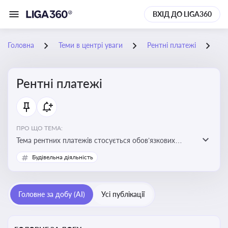
ВХІД ДО LIGA360
Головна
Теми в центрі уваги
Рентні платежі
12
Рентні платежі
ПРО ЩО ТЕМА:
Тема рентних платежів стосується обов’язкових
податкових зборів, які сплачуються за користування
Будівельна діяльність
природними ресурсами — надрами, водою, лісами
Головне за добу (AI)
Усі публікації