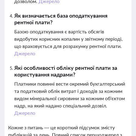
дозволом.
Джерело
Як визначається база оподаткування
рентної плати?
Базою оподаткування є вартість обсягів
видобутих корисних копалин у звітному періоді,
що враховується для розрахунку рентної плати.
Джерело
Які особливості обліку рентної плати за
користування надрами?
Платники повинні вести окремий бухгалтерський
та податковий облік витрат і доходів за кожним
видом мінеральної сировини за кожним об'єктом
надр, на який надано спеціальний дозвіл.
Джерело
Кожне з питань — це короткий підсумок змісту
публікацій за день. Повний список першоджерел з