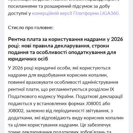
посиланнями та розширений підсумок за добу
доступні у
комерційній версії Платформи LIGA360.
Стисло про головне:
Рентна плата за користування надрами у 2026
році: нові правила декларування, строки
подання та особливості оподаткування для
юридичних осіб
У 2026 році юридичні особи, які користуються
надрами для видобування корисних копалин,
повинні враховувати особливості адміністрування
рентної плати, що регламентуються розділом ІХ
Податкового кодексу України. Податкові декларації
подаються у встановлених формах J08001 або
J08002, залежно від періодичності звітування, з
додатками, які відповідають виду корисних копалин
та цілям користування надрами. Це забезпечує
точне декларування податкових зобов’язань та