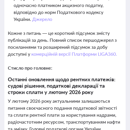
одночасно платником акцизного податку,
відповідно до норм Податкового кодексу
України.
Джерело
Кожне з питань — це короткий підсумок змісту
публікацій за день. Повний список першоджерел з
посиланнями та розширений підсумок за добу
доступні у
комерційній версії Платформи LIGA360.
Стисло про головне:
Останні оновлення щодо рентних платежів:
судові рішення, податкові декларації та
строки сплати у лютому 2026 року
У лютому 2026 року актуальними залишаються
питання своєчасного подання податкової звітності
та сплати рентної плати за користування надрами,
радіочастотним ресурсом, транспортуванням нафти
та аміаку. Головні податкові органи України