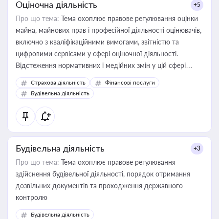
Оціночна діяльність
+5
Про що тема:
Тема охоплює правове регулювання оцінки
майна, майнових прав і професійної діяльності оцінювачів,
включно з кваліфікаційними вимогами, звітністю та
цифровими сервісами у сфері оціночної діяльності.
Відстеження нормативних і медійних змін у цій сфері
корисне для власника бізнесу, керівника, юриста або
Страхова діяльність
Фінансові послуги
бухгалтера під час оподаткування, приватизації, оренди
Будівельна діяльність
державного майна, корпоративних угод і перевірки
статусу суб'єктів оціночної діяльності
Будівельна діяльність
+3
Про що тема:
Тема охоплює правове регулювання
здійснення будівельної діяльності, порядок отримання
дозвільних документів та проходження державного
контролю
Будівельна діяльність