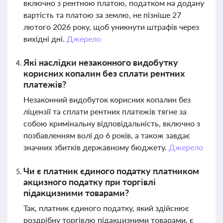
включно з рентною платою, податком на додану
вартість та платою за землю, не пізніше 27
лютого 2026 року, щоб уникнути штрафів через
вихідні дні.
Джерело
Які наслідки незаконного видобутку
корисних копалин без сплати рентних
платежів?
Незаконний видобуток корисних копалин без
ліцензії та сплати рентних платежів тягне за
собою кримінальну відповідальність, включно з
позбавленням волі до 6 років, а також завдає
значних збитків державному бюджету.
Джерело
Чи є платник єдиного податку платником
акцизного податку при торгівлі
підакцизними товарами?
Так, платник єдиного податку, який здійснює
роздрібну торгівлю підакцизними товарами, є