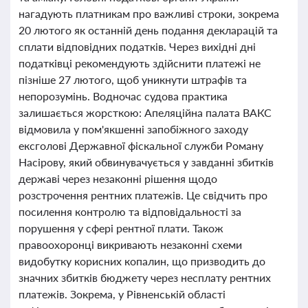
нагадують платникам про важливі строки, зокрема
20 лютого як останній день подання декларацій та
сплати відповідних податків. Через вихідні дні
податківці рекомендують здійснити платежі не
пізніше 27 лютого, щоб уникнути штрафів та
непорозумінь. Водночас судова практика
залишається жорсткою: Апеляційна палата ВАКС
відмовила у пом'якшенні запобіжного заходу
ексголові Державної фіскальної служби Роману
Насірову, який обвинувачується у завданні збитків
державі через незаконні рішення щодо
розстрочення рентних платежів. Це свідчить про
посилення контролю та відповідальності за
порушення у сфері рентної плати. Також
правоохоронці викривають незаконні схеми
видобутку корисних копалин, що призводить до
значних збитків бюджету через несплату рентних
платежів. Зокрема, у Рівненській області