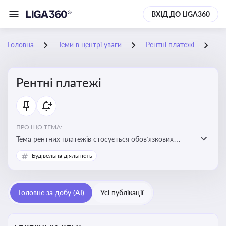
ВХІД ДО LIGA360
Головна
Теми в центрі уваги
Рентні платежі
19
Рентні платежі
ПРО ЩО ТЕМА:
Тема рентних платежів стосується обов’язкових
податкових зборів, які сплачуються за користування
Будівельна діяльність
природними ресурсами — надрами, водою, лісами
Головне за добу (AI)
Усі публікації