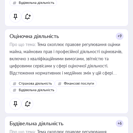
Будівельна діяльність
Оціночна діяльність
+9
Про що тема:
Тема охоплює правове регулювання оцінки
майна, майнових прав і професійної діяльності оцінювачів,
включно з кваліфікаційними вимогами, звітністю та
цифровими сервісами у сфері оціночної діяльності.
Відстеження нормативних і медійних змін у цій сфері
корисне для власника бізнесу, керівника, юриста або
Страхова діяльність
Фінансові послуги
бухгалтера під час оподаткування, приватизації, оренди
Будівельна діяльність
державного майна, корпоративних угод і перевірки
статусу суб'єктів оціночної діяльності
Будівельна діяльність
+6
Про що тема:
Тема охоплює правове регулювання