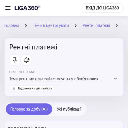
ВХІД ДО LIGA360
Головна
Теми в центрі уваги
Рентні платежі
01
Рентні платежі
ПРО ЩО ТЕМА:
Тема рентних платежів стосується обов’язкових
податкових зборів, які сплачуються за користування
Будівельна діяльність
природними ресурсами — надрами, водою, лісами
Головне за добу (AI)
Усі публікації