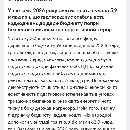
У лютому 2026 року рентна плата склала 5,9
млрд грн, що підтверджує стабільність
надходжень до держбюджету попри
безпекові виклики та енергетичний терор
У лютому 2026 року до загального фонду
державного бюджету України надійшло 222,6 млрд
грн у вигляді податків, зборів та інших обов'язкових
платежів. Серед основних джерел доходів були
податок на доходи фізичних осіб, ПДВ, акцизний
податок, податок на прибуток підприємств та
рентна плата, яка склала 5,9 млрд грн. Ці показники
демонструють стійкість національної економіки та
ефективність податкової системи навіть в умовах
триваючих безпекових ризиків та енергетичного
тиску з боку держави-агресора. Крім того, значну
підтримку бюджету надали кошти міжнародної
допомоги у вигляді грантів, які склали 62,9 млрд
грн. Загалом за лютий 2026 року надходження до