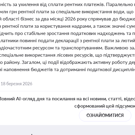
ьність за ухилення від сплати рентних платежів. Паралельно
млн грн рентної плати за спеціальне використання води, що 
 області бізнес за два місяці 2026 року спрямував до бюдж
 рентної плати за користування надрами, а також значні суми
ідчить про стабільне зростання податкових надходжень та пі
платники повинні подати декларації з рентної плати за люти
адіочастотним ресурсом та транспортуванням. Важливою зал
 спеціальне використання лісових ресурсів, що підтверджу
 району. Загалом, ці події відображають активну роботу дер
ні наповнення бюджетів та дотриманні податкової дисциплі
,
18 березня 2026
Повний AI-огляд дня та посилання на всі новини, статті, віде
сформований цей підсумо
ОЗНАЙОМИТИСЯ