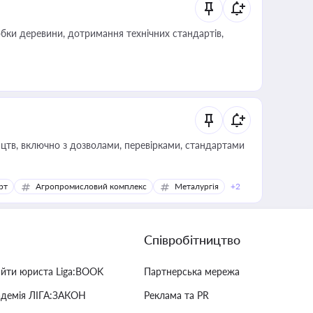
обки деревини, дотримання технічних стандартів,
цтв, включно з дозволами, перевірками, стандартами
рт
Агропромисловий комплекс
Металургія
+2
Співробітництво
айти юриста Liga:BOOK
Партнерська мережа
адемія ЛІГА:ЗАКОН
Реклама та PR