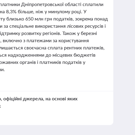
 платники Дніпропетровської області сплатили
на 8,3% більше, ніж у минулому році. У
ету близько 650 млн грн податків, зокрема понад
 за спеціальне використання лісових ресурсів і
дтримку розвитку регіонів. Також у березні
й, включно з платежами за користування
ишається своєчасна сплата рентних платежів,
ється надходженнями до місцевих бюджетів
жавних органів і платників податків у
ни.
о, офіційні джерела, на основі яких
к