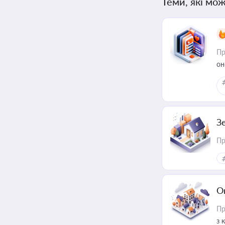
Теми, які мож
Пр
он
З
Пр
О
Пр
з 