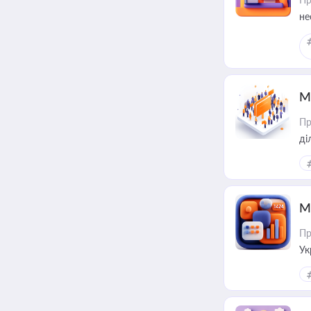
не
М
Пр
М
Пр
Ук
ін