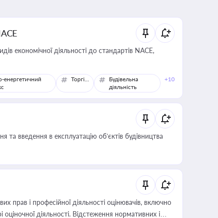
NACE
идів економічної діяльності до стандартів NACE,
о-енергетичний
Торгівля
Будівельна
+10
кс
діяльність
я та введення в експлуатацію об’єктів будівництва
х прав і професійної діяльності оцінювачів, включно
і оціночної діяльності. Відстеження нормативних і