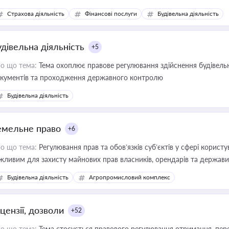
дійних змін у цій сфері корисне для власника бізнесу, керівника, юр
Страхова діяльність
Фінансові послуги
Будівельна діяльність
иватизації, оренди державного майна, корпоративних угод і перевірки
удівельна діяльність
+5
о що тема:
Тема охоплює правове регулювання здійснення будівельн
кументів та проходження державного контролю
Будівельна діяльність
емельне право
+6
о що тема:
Регулювання прав та обов’язків суб’єктів у сфері корист
жливим для захисту майнових прав власників, орендарів та держави
сурсами
Будівельна діяльність
Агропромисловий комплекс
цензії, дозволи
+52
о що тема:
Тема стосується правового регулювання отримання, пере