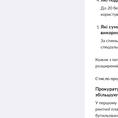
До 20 бе
користув
Які сум
викорис
За січен
спеціаль
Кожне з пи
розширений
Стисло про
Прокурату
збільшуют
У першому 
рентної пла
бутильован