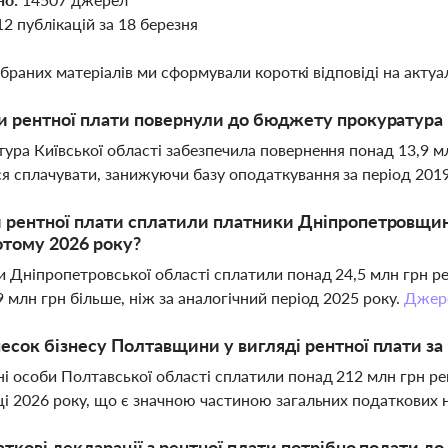
12 публікацій за 18 березня
ібраних матеріалів ми сформували короткі відповіді на актуал
и рентної плати повернули до бюджету прокуратура 
ура Київської області забезпечила повернення понад 13,9 мл
я сплачувати, занижуючи базу оподаткування за період 201
 рентної плати сплатили платники Дніпропетровщин
ютому 2026 року?
 Дніпропетровської області сплатили понад 24,5 млн грн ре
9 млн грн більше, ніж за аналогічний період 2025 року.
Джер
есок бізнесу Полтавщини у вигляді рентної плати за
 особи Полтавської області сплатили понад 212 млн грн ре
ці 2026 року, що є значною частиною загальних податкових
аткові декларації з рентної плати потрібно подати до