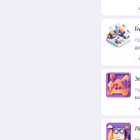
ме
пр
Б
Пр
до
З
Пр
ва
ре
Лі
Пр