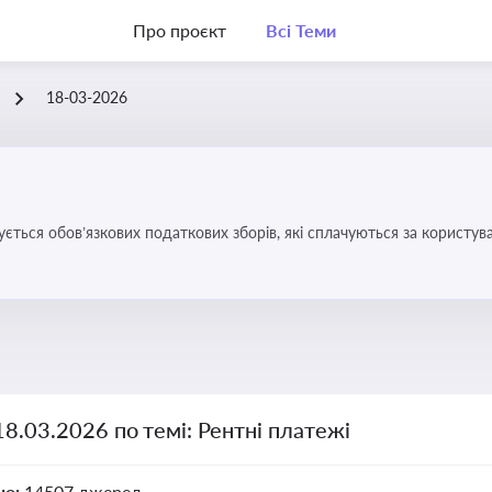
Про проєкт
Всі Теми
18-03-2026
ується обов’язкових податкових зборів, які сплачуються за корис
18.03.2026 по темі: Рентні платежі
но:
14507 джерел