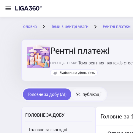
Головна
Теми в центрі уваги
Рентні платежі
Рентні платежі
Тема рентних платежів стос
ПРО ЩО ТЕМА:
водою, лісами
Будівельна діяльність
Головне за добу (AI)
Усі публікації
ГОЛОВНЕ ЗА ДОБУ
Головне за 
Головне за сьогодні
Опрацьова