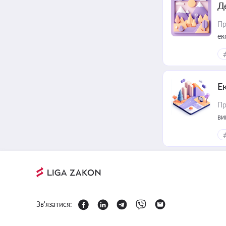
Д
Пр
ек
Е
Пр
ви
Зв'язатися: