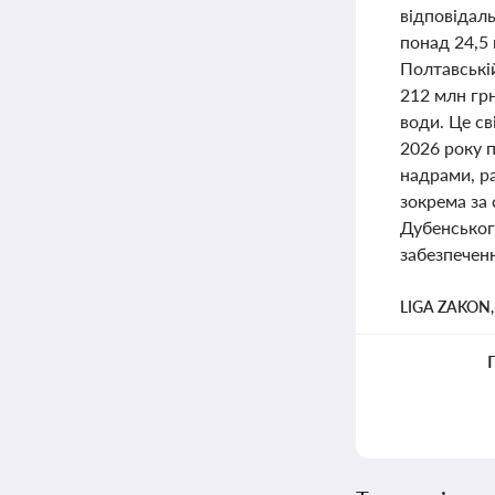
відповідал
понад 24,5 
Полтавській
212 млн грн
води. Це св
2026 року 
надрами, р
зокрема за
Дубенського
забезпечен
LIGA ZAKON