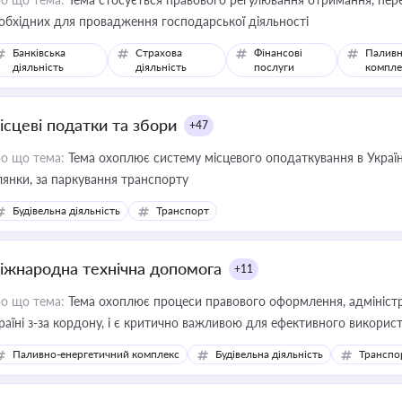
обхідних для провадження господарської діяльності
Банківська
Страхова
Фінансові
Паливн
діяльність
діяльність
послуги
компле
ісцеві податки та збори
+47
о що тема:
Тема охоплює систему місцевого оподаткування в Україні
ділянки, за паркування транспорту
Будівельна діяльність
Транспорт
іжнародна технічна допомога
+11
о що тема:
Тема охоплює процеси правового оформлення, адміністр
раїні з-за кордону, і є критично важливою для ефективного використ
фраструктурних проєктів
Паливно-енергетичний комплекс
Будівельна діяльність
Транспо