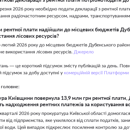
резня 2026 року необхідно подати декларації з рентної плат
ання радіочастотним ресурсом, надрами, транспортуванням 
и рентної плати надійшли до місцевих бюджетів Дуб
тання лісових ресурсів?
ь-лютий 2026 року до місцевих бюджетів Дубенського району
не використання лісових ресурсів.
Джерело
тань — це короткий підсумок змісту публікацій за день. По
 підсумок за добу доступні у
комерційній версії Платформи
 головне:
ра Київщини повернула 13,9 млн грн рентної плати
ь надходження рентних платежів за користування во
кварталі 2026 року прокуратура Київської області домоглас
ти від підприємства, яке ухилялося від сплати податків, з
ої води. Цей випадок підкреслює посилення контролю за д