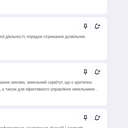
иста або бухгалтера під час оподаткування,
 статусу суб'єктів оціночної діяльності
ої діяльності, порядок отримання дозвільних
ування землею, земельний сервітут, що є критично
, а також для ефективного управління земельними
оформлення, анулювання ліцензій і дозволів,