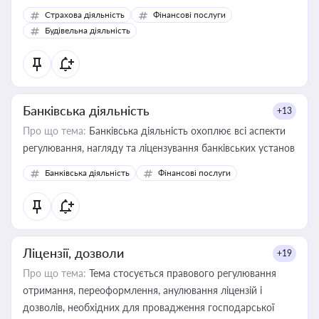
корисне для власника бізнесу, керівника, юриста або
Страхова діяльність
Фінансові послуги
бухгалтера під час оподаткування, приватизації, оренди
Будівельна діяльність
державного майна, корпоративних угод і перевірки
статусу суб'єктів оціночної діяльності
Банківська діяльність
+13
Про що тема:
Банківська діяльність охоплює всі аспекти
регулювання, нагляду та ліцензування банківських установ
Банківська діяльність
Фінансові послуги
Ліцензії, дозволи
+19
Про що тема:
Тема стосується правового регулювання
отримання, переоформлення, анулювання ліцензій і
дозволів, необхідних для провадження господарської