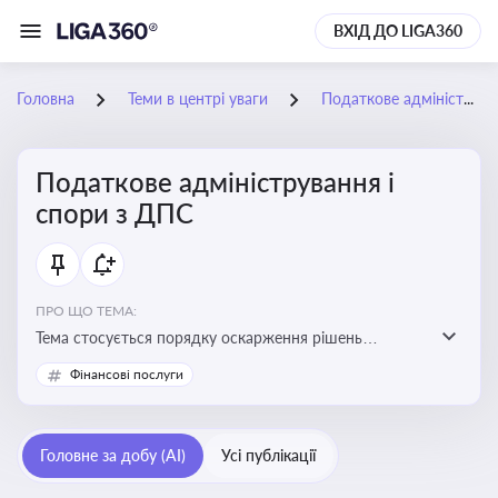
ВХІД ДО LIGA360
Головна
Теми в центрі уваги
Податкове адміністрування і спори з ДПС
Податкове адміністрування і
спори з ДПС
ПРО ЩО ТЕМА:
Тема стосується порядку оскарження рішень
податкових органів, що виникають внаслідок
Фінансові послуги
податкових перевірок, та механізмів захисту прав
платників податків
Головне за добу (AI)
Усі публікації