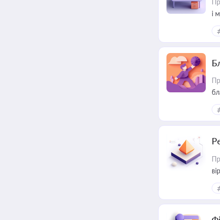
Пр
і 
Б
Пр
бл
Р
Пр
ві
Ф