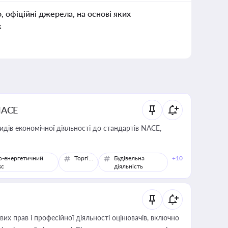
о, офіційні джерела, на основі яких
к
NACE
идів економічної діяльності до стандартів NACE,
о-енергетичний
Торгівля
Будівельна
+10
кс
діяльність
х прав і професійної діяльності оцінювачів, включно