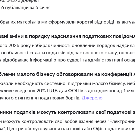
16 публікацій за 5 січня
ібраних матеріалів ми сформували короткі відповіді на актуал
овні зміни в порядку надсилання податкових повідом
ого 2026 року набирає чинності оновлений порядок надсила
 особливості сплати податків під час воєнного стану, онов
а відображає інформацію про судові та адміністративні оск
блеми малого бізнесу обговорювали на конференції А
вали необхідність системної підтримки малого бізнесу, неб
жливе введення 20% ПДВ для ФОПів з доходом понад 1 млн 
чного стягнення податкових боргів.
Джерело
ники податків можуть контролювати свої податкові 
 можуть контролювати свої зобов’язання через "Електронни
а", Центри обслуговування платників або Офіс податкових к