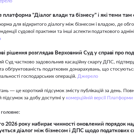
ерело
 платформа "Діалог влади та бізнесу" і які теми та
орма для відкритого діалогу між бізнесом і владою, де обг
енденції судової практики та інші аспекти податкового адмі
о
ові рішення розглядав Верховний Суд у справі про п
й Суд частково задовольнив касаційну скаргу ДПС, підтв
та обґрунтованість податкових донарахувань, що стосуються
еальності господарських операцій.
Джерело
тань — це короткий підсумок змісту публікацій за день. По
 підсумок за добу доступні у
комерційній версії Платформи
 головне:
го 2026 року набирає чинності оновлений порядок н
зується діалог між бізнесом і ДПС щодо податкових 