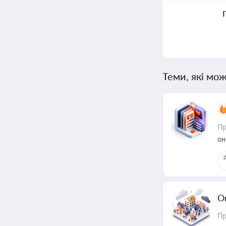
Теми, які мож
Пр
он
О
Пр