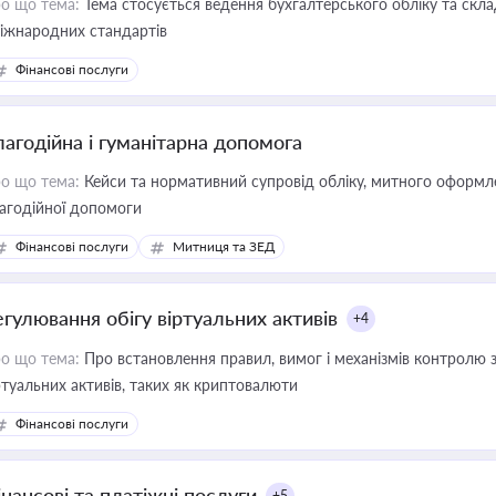
о що тема:
Тема стосується ведення бухгалтерського обліку та скла
міжнародних стандартів
Фінансові послуги
лагодійна і гуманітарна допомога
о що тема:
Кейси та нормативний супровід обліку, митного оформлен
агодійної допомоги
Фінансові послуги
Митниця та ЗЕД
егулювання обігу віртуальних активів
+4
о що тема:
Про встановлення правил, вимог і механізмів контролю 
ртуальних активів, таких як криптовалюти
Фінансові послуги
інансові та платіжні послуги
+5