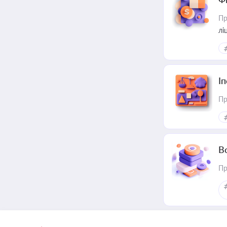
Пр
лі
І
Пр
В
Пр