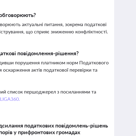
м обговорюють?
оворюють актуальні питання, зокрема податкові
ністрування, що сприяє зниженню конфліктності.
одаткові повідомлення-рішення?
ердивши порушення платником норм Податкового
 оскарження актів податкової перевірки та
вний список першоджерел з посиланнями та
 LIGA360.
адсилання податкових повідомлень-рішень
спорів у прифронтових громадах