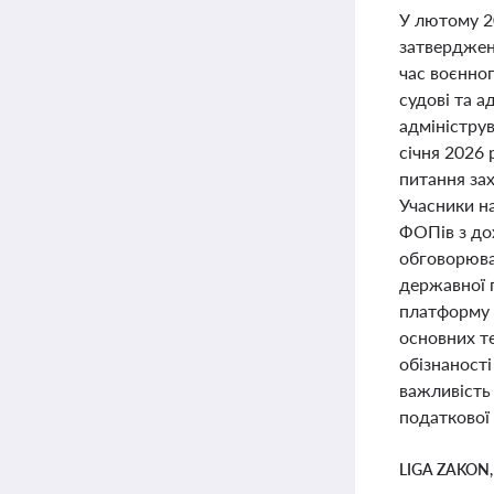
У лютому 2
затверджен
час воєнно
судові та 
адміністру
січня 2026 
питання зах
Учасники н
ФОПів з дох
обговорюва
державної 
платформу "
основних т
обізнаності
важливість
податкової
LIGA ZAKON