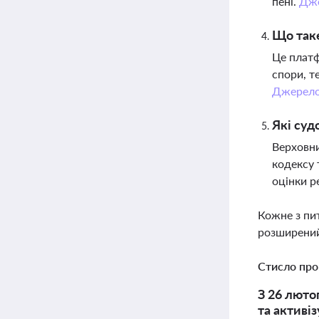
пені.
Дж
Що таке
Це платф
спори, т
Джерел
Які суд
Верховни
кодексу 
оцінки р
Кожне з пи
розширений
Стисло про
З 26 люто
та активі