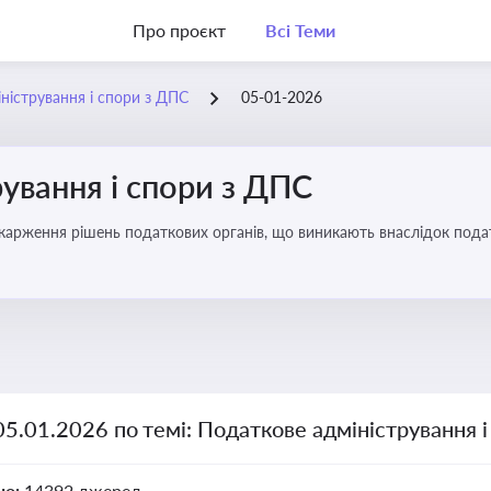
Про проєкт
Всі Теми
ністрування і спори з ДПС
05-01-2026
ування і спори з ДПС
карження рішень податкових органів, що виникають внаслідок податк
05.01.2026 по темі: Податкове адміністрування 
но:
14392 джерел