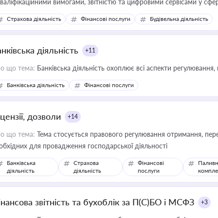
кваліфікаційними вимогами, звітністю та цифровими сервісами у сфер
дійних змін у цій сфері корисне для власника бізнесу, керівника, юр
Страхова діяльність
Фінансові послуги
Будівельна діяльність
иватизації, оренди державного майна, корпоративних угод і перевірки
нківська діяльність
+11
о що тема:
Банківська діяльність охоплює всі аспекти регулювання, 
Банківська діяльність
Фінансові послуги
цензії, дозволи
+14
о що тема:
Тема стосується правового регулювання отримання, пере
обхідних для провадження господарської діяльності
Банківська
Страхова
Фінансові
Паливн
діяльність
діяльність
послуги
компле
інансова звітність та бухоблік за П(С)БО і МСФЗ
+3