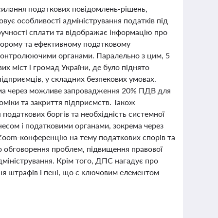
дсилання податкових повідомлень-рішень,
вує особливості адміністрування податків під
ручності сплати та відображає інформацію про
озорому та ефективному податковому
контролюючими органами. Паралельно з цим, 5
х міст і громад України, де було піднято
підприємців, у складних безпекових умовах.
рема через можливе запровадження 20% ПДВ для
оміки та закриття підприємств. Також
податкових боргів та необхідність системної
несом і податковими органами, зокрема через
о Zoom-конференцію на тему податкових спорів та
о обговорення проблем, підвищення правової
дміністрування. Крім того, ДПС нагадує про
ня штрафів і пені, що є ключовим елементом