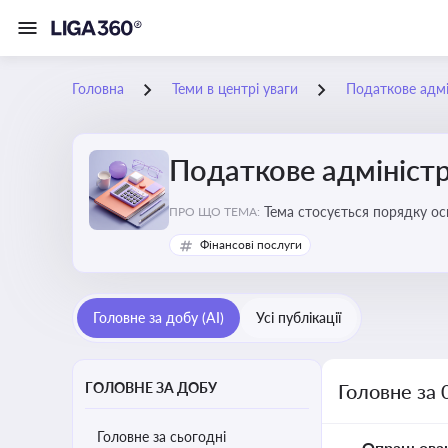
Головна
Теми в центрі уваги
Податкове адмі
Податкове адміністр
Тема стосується порядку ос
ПРО ЩО ТЕМА:
платників податків
Фінансові послуги
Головне за добу (AI)
Усі публікації
ГОЛОВНЕ ЗА ДОБУ
Головне за 
Головне за сьогодні
Опрацьова