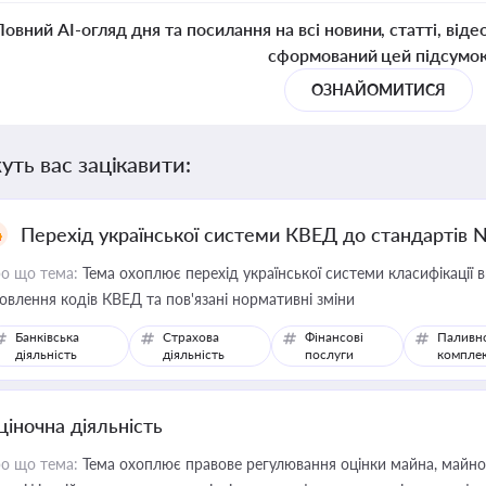
Повний AI-огляд дня та посилання на всі новини, статті, віде
сформований цей підсумо
ОЗНАЙОМИТИСЯ
уть вас зацікавити:
Перехід української системи КВЕД до стандартів 
о що тема:
Тема охоплює перехід української системи класифікації в
овлення кодів КВЕД та пов'язані нормативні зміни
Банківська
Страхова
Фінансові
Паливн
діяльність
діяльність
послуги
компле
ціночна діяльність
о що тема:
Тема охоплює правове регулювання оцінки майна, майнови