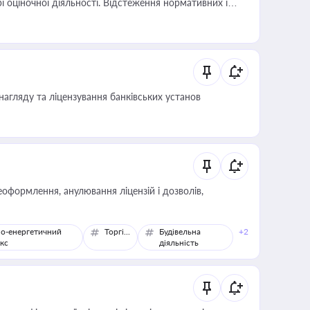
і оціночної діяльності. Відстеження нормативних і
иста або бухгалтера під час оподаткування,
 статусу суб'єктів оціночної діяльності
нагляду та ліцензування банківських установ
оформлення, анулювання ліцензій і дозволів,
о-енергетичний
Торгівля
Будівельна
+2
кс
діяльність