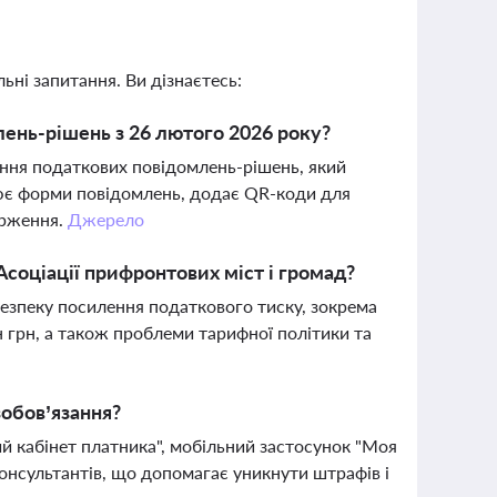
ьні запитання. Ви дізнаєтесь:
лень-рішень з 26 лютого 2026 року?
ння податкових повідомлень-рішень, який
лює форми повідомлень, додає QR-коди для
арження.
Джерело
соціації прифронтових міст і громад?
езпеку посилення податкового тиску, зокрема
грн, а також проблеми тарифної політики та
зобов’язання?
й кабінет платника", мобільний застосунок "Моя
онсультантів, що допомагає уникнути штрафів і