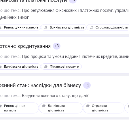
о що тема:
Про регулювання фінансових і платіжних послуг, управління коштами, приймання платежів та дотримання
цензійних вимог
Ринок цінних паперів
Банківська діяльність
Страхова діяльність
потечне кредитування
+3
о що тема:
Про процеси та умови надання іпотечних кредитів, зміни
Банківська діяльність
Фінансові послуги
оєнний стан: наслідки для бізнесу
+1
о що тема:
Введення воєнного стану: що далі?
Ринок цінних
Банківська
Страхова
паперів
діяльність
діяльність