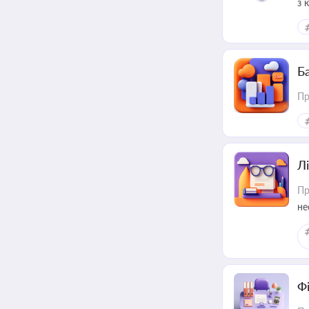
з 
ме
пр
Ба
Пр
Лі
Пр
не
Ф