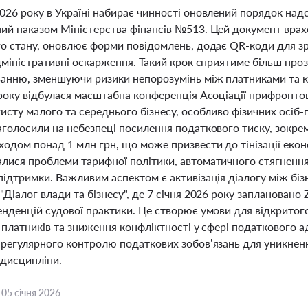
026 року в Україні набирає чинності оновлений порядок на
ий наказом Міністерства фінансів №513. Цей документ врахо
го стану, оновлює форми повідомлень, додає QR-коди для з
адміністративні оскарження. Такий крок сприятиме більш пр
ванню, зменшуючи ризики непорозумінь між платниками та 
року відбулася масштабна конференція Асоціації прифронтови
исту малого та середнього бізнесу, особливо фізичних осіб-
аголосили на небезпеці посилення податкового тиску, зок
одом понад 1 млн грн, що може призвести до тінізації екон
лися проблеми тарифної політики, автоматичного стягнення 
підтримки. Важливим аспектом є активізація діалогу між біз
Діалог влади та бізнесу", де 7 січня 2026 року запланован
енденцій судової практики. Це створює умови для відкритог
 платників та зниження конфліктності у сфері податкового а
 регулярного контролю податкових зобов’язань для уникнен
 дисципліни.
,
05 січня 2026