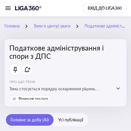
ВХІД ДО LIGA360
Головна
Теми в центрі уваги
Податкове адміністрування і спори з ДПС
Податкове адміністрування і
спори з ДПС
ПРО ЩО ТЕМА:
Тема стосується порядку оскарження рішень
податкових органів, що виникають внаслідок
Фінансові послуги
податкових перевірок, та механізмів захисту прав
платників податків
Головне за добу (AI)
Усі публікації