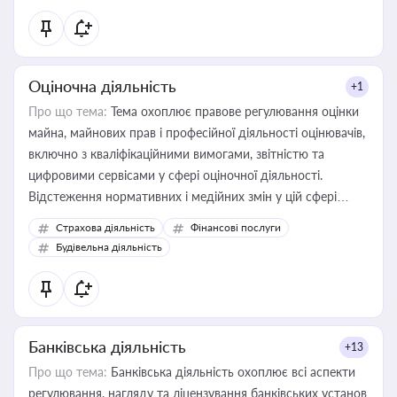
Оціночна діяльність
+1
Про що тема:
Тема охоплює правове регулювання оцінки
майна, майнових прав і професійної діяльності оцінювачів,
включно з кваліфікаційними вимогами, звітністю та
цифровими сервісами у сфері оціночної діяльності.
Відстеження нормативних і медійних змін у цій сфері
корисне для власника бізнесу, керівника, юриста або
Страхова діяльність
Фінансові послуги
бухгалтера під час оподаткування, приватизації, оренди
Будівельна діяльність
державного майна, корпоративних угод і перевірки
статусу суб'єктів оціночної діяльності
Банківська діяльність
+13
Про що тема:
Банківська діяльність охоплює всі аспекти
регулювання, нагляду та ліцензування банківських установ