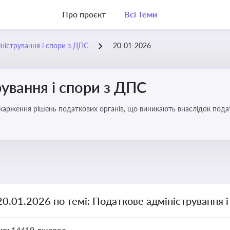
Про проєкт
Всі Теми
ністрування і спори з ДПС
20-01-2026
ування і спори з ДПС
карження рішень податкових органів, що виникають внаслідок податк
20.01.2026 по темі: Податкове адміністрування 
но:
14419 джерел