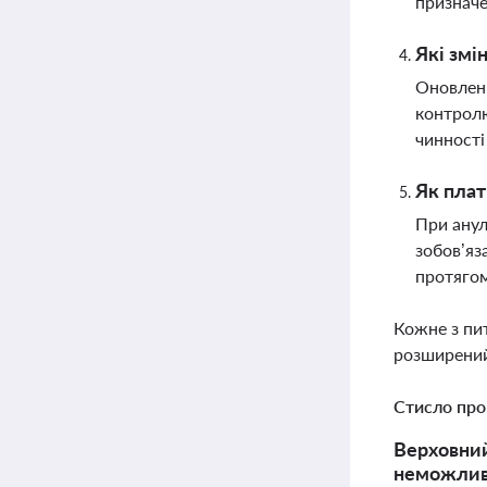
призначе
Які змі
Оновлени
контролю
чинності
Як плат
При анул
зобов’яз
протягом
Кожне з пи
розширений
Стисло про
Верховний
неможливі