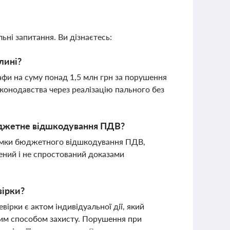
ьні запитання. Ви дізнаєтесь:
лині?
афи на суму понад 1,5 млн грн за порушення
аконодавства через реалізацію пального без
юджетне відшкодування ПДВ?
римки бюджетного відшкодування ПДВ,
ений і не спростований доказами
вірки?
ірки є актом індивідуальної дії, який
ним способом захисту. Порушення при