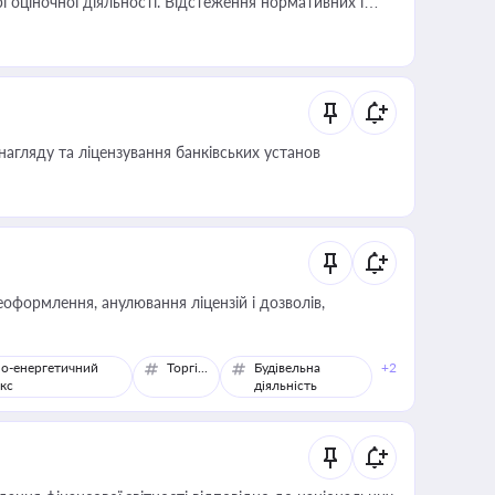
і оціночної діяльності. Відстеження нормативних і
иста або бухгалтера під час оподаткування,
 статусу суб'єктів оціночної діяльності
нагляду та ліцензування банківських установ
оформлення, анулювання ліцензій і дозволів,
о-енергетичний
Торгівля
Будівельна
+2
кс
діяльність