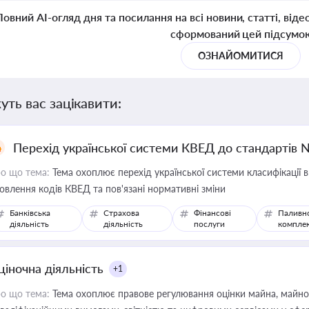
Повний AI-огляд дня та посилання на всі новини, статті, віде
сформований цей підсумо
ОЗНАЙОМИТИСЯ
уть вас зацікавити:
Перехід української системи КВЕД до стандартів 
о що тема:
Тема охоплює перехід української системи класифікації в
овлення кодів КВЕД та пов'язані нормативні зміни
Банківська
Страхова
Фінансові
Паливн
діяльність
діяльність
послуги
компле
ціночна діяльність
+1
о що тема:
Тема охоплює правове регулювання оцінки майна, майнови