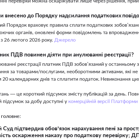
нні перевірки можна оскаржувати лише через рішення, прийня
ни внесено до Порядку надсилання податкових повід
й Порядок враховує правила сплати податкових зобов’язань 
ючих органів, оновлені форми повідомлень та впровадження
 з 26 лютого 2026 року.
Джерело
ник ПДВ повинен діяти при анулюванні реєстрації?
юванні реєстрації платник ПДВ зобов’язаний у останньому з
ання за товарами/послугами, необоротними активами, які не
 20 календарних днів та сплатити податок. Невиконання цих
тань — це короткий підсумок змісту публікацій за день. По
 підсумок за добу доступні у
комерційній версії Платформи
 головне:
 Суд підтвердив обов’язок нарахування пені за про
сть оскарження наказу про податкову перевірку; ДП