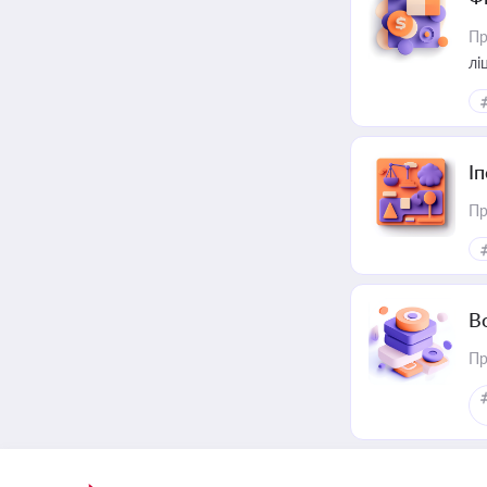
Пр
лі
І
Пр
В
Пр