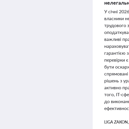
нелегальн
У січні 202
власники н
трудового 
оподаткува
важливі пр
нараховува
гарантією з
перевірки є
бути оскарж
спрямовані
рішень з у
активно пр
того, ІТ-с
до виконанн
ефективнос
LIGA ZAKON