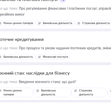
о що тема:
Про регулювання фінансових і платіжних послуг, управління коштами, приймання платежів та дотримання
цензійних вимог
Ринок цінних паперів
Банківська діяльність
Страхова діяльність
потечне кредитування
о що тема:
Про процеси та умови надання іпотечних кредитів, зміни
Банківська діяльність
Фінансові послуги
оєнний стан: наслідки для бізнесу
о що тема:
Введення воєнного стану: що далі?
Ринок цінних
Банківська
Страхова
паперів
діяльність
діяльність