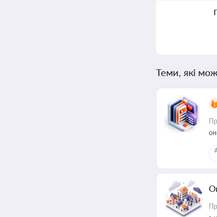
Теми, які мож
Пр
он
О
Пр