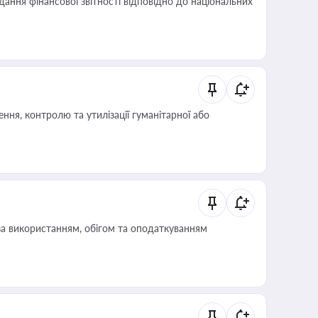
дання фінансової звітності відповідно до національних
ня, контролю та утилізації гуманітарної або
за використанням, обігом та оподаткуванням