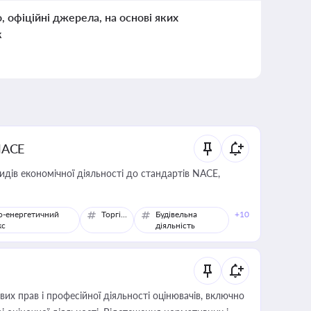
о, офіційні джерела, на основі яких
к
NACE
идів економічної діяльності до стандартів NACE,
о-енергетичний
Торгівля
Будівельна
+10
кс
діяльність
х прав і професійної діяльності оцінювачів, включно