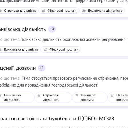
кваліфікаційними вимогами, звітністю та цифровими сервісами у сфер
дійних змін у цій сфері корисне для власника бізнесу, керівника, юр
Страхова діяльність
Фінансові послуги
Будівельна діяльність
иватизації, оренди державного майна, корпоративних угод і перевірки
нківська діяльність
+3
о що тема:
Банківська діяльність охоплює всі аспекти регулювання, 
Банківська діяльність
Фінансові послуги
цензії, дозволи
+1
о що тема:
Тема стосується правового регулювання отримання, пере
обхідних для провадження господарської діяльності
Банківська
Страхова
Фінансові
Паливн
діяльність
діяльність
послуги
компле
інансова звітність та бухоблік за П(С)БО і МСФЗ