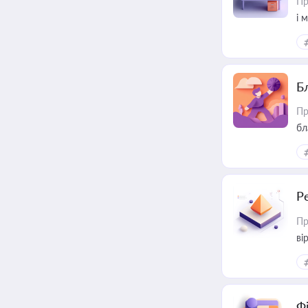
Пр
і 
Б
Пр
бл
Р
Пр
ві
Ф