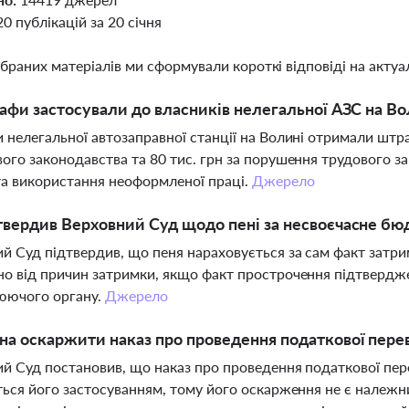
20 публікацій за 20 січня
ібраних матеріалів ми сформували короткі відповіді на актуал
афи застосували до власників нелегальної АЗС на Во
 нелегальної автозаправної станції на Волині отримали штр
ого законодавства та 80 тис. грн за порушення трудового з
 та використання неоформленої праці.
Джерело
твердив Верховний Суд щодо пені за несвоєчасне б
й Суд підтвердив, що пеня нараховується за сам факт зат
о від причин затримки, якщо факт прострочення підтвердж
юючого органу.
Джерело
а оскаржити наказ про проведення податкової пере
й Суд постановив, що наказ про проведення податкової перев
ться його застосуванням, тому його оскарження не є належ