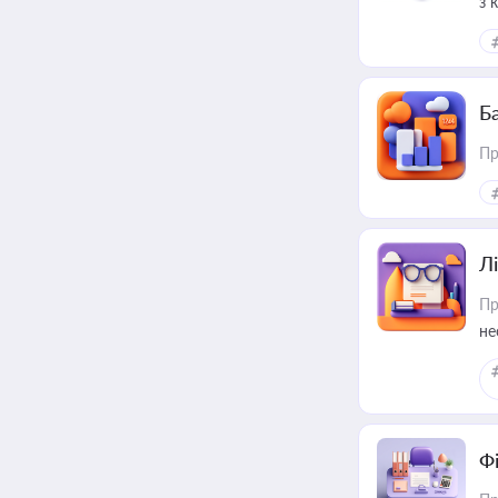
з 
ме
пр
Ба
Пр
Лі
Пр
не
Ф