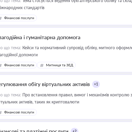
о що тема:
Тема стосується ведення бухгалтерського обліку та скла
міжнародних стандартів
Фінансові послуги
лагодійна і гуманітарна допомога
о що тема:
Кейси та нормативний супровід обліку, митного оформлен
агодійної допомоги
Фінансові послуги
Митниця та ЗЕД
егулювання обігу віртуальних активів
+1
о що тема:
Про встановлення правил, вимог і механізмів контролю 
ртуальних активів, таких як криптовалюти
Фінансові послуги
інансові та платіжні послуги
+2