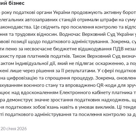
ий бізнес
6 року податкові органи України продовжують активну борот
елегальних автозаправних станцій отримали штрафи на суму
законодавства. Це свідчить про посилення контролю та відпо
ння та трудових відносин. Водночас Верховний Суд України 
авові позиції щодо податкового адміністрування. Зокрема, 
ти пеню за несвоєчасне бюджетне відшкодування ПДВ неза
ахисту прав платників податків. Також Верховний Суд визна
 актом індивідуальної дії, який не підлягає оскарженню, а 
ені лише через рішення за її результатами. У сфері податков
 на цифровізацію та спрощення процедур. Зокрема, оновле
рахуванням воєнного стану та впроваджено QR-коди для зру
ацює над вдосконаленням Електронного кабінету платника 
фера демонструє значне зростання податкових надходжень, що
я податкових зобов’язань навіть в умовах викликів. Ці тенд
ті податкового адміністрування та посилення контролю за 
,
20 січня 2026