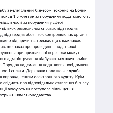
ьбу з нелегальним бізнесом, зокрема на Волині
 понад 1,5 млн грн за порушення податкового та
відальності за порушення у сфері
у кількох резонансних справах підтвердив
суд підтвердив обов’язок контролюючих органів
лежно від причин затримки, що є важливою
чив, що наказ про проведення податкової
порушення при призначенні перевірки можуть
ого адміністрування відбуваються значні зміни,
но Порядок надсилання податкових повідомлень-
чності сплати. Державна податкова служба
та впровадженням електронного аудиту. Крім
 свідчить про відповідальне ставлення бізнесу
енції вказують на поступове підвищення
дотриманням законодавства.