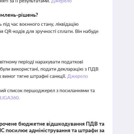
ті за її результатами.
Джерело
омлень-рішень?
під час воєнного стану, ліквідацію
 QR-кодів для зручності сплати. Він набуде
вітному періоді нарахувати податкові
 були використані, подати декларацію з ПДВ
 вимог тягне штрафні санкції.
Джерело
вний список першоджерел з посиланнями та
 LIGA360.
строчене бюджетне відшкодування ПДВ та
С посилює адміністрування та штрафи за