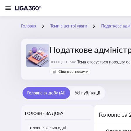
Головна
Теми в центрі уваги
Податкове адмі
Податкове адміністр
Тема стосується порядку ос
ПРО ЩО ТЕМА:
платників податків
Фінансові послуги
Головне за добу (AI)
Усі публікації
ГОЛОВНЕ ЗА ДОБУ
Головне за 
Головне за сьогодні
Опрацьова