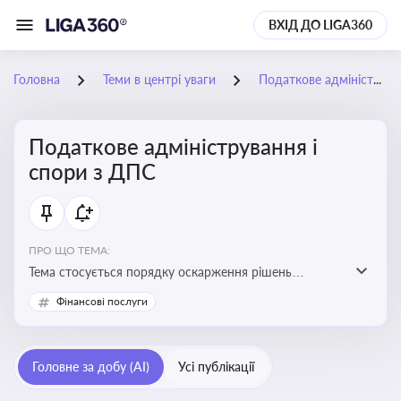
ВХІД ДО LIGA360
Головна
Теми в центрі уваги
Податкове адміністрування і спори з ДПС
Податкове адміністрування і
спори з ДПС
ПРО ЩО ТЕМА:
Тема стосується порядку оскарження рішень
податкових органів, що виникають внаслідок
Фінансові послуги
податкових перевірок, та механізмів захисту прав
платників податків
Головне за добу (AI)
Усі публікації