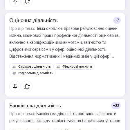
Оціночна діяльність
+7
Про що тема:
Тема охоплює правове регулювання оцінки
майна, майнових прав і професійної діяльності оцінювачів,
включно з кваліфікаційними вимогами, звітністю та
цифровими сервісами у сфері оціночної діяльності.
Відстеження нормативних і медійних змін у цій сфері
корисне для власника бізнесу, керівника, юриста або
Страхова діяльність
Фінансові послуги
бухгалтера під час оподаткування, приватизації, оренди
Будівельна діяльність
державного майна, корпоративних угод і перевірки
статусу суб'єктів оціночної діяльності
Банківська діяльність
+33
Про що тема:
Банківська діяльність охоплює всі аспекти
регулювання, нагляду та ліцензування банківських установ