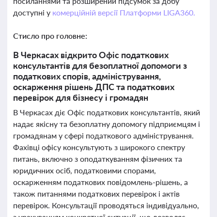
посиланнями та розширений підсумок за добу
доступні у
комерційній версії Платформи LIGA360.
Стисло про головне:
В Черкасах відкрито Офіс податкових
консультантів для безоплатної допомоги з
податкових спорів, адміністрування,
оскарження рішень ДПС та податкових
перевірок для бізнесу і громадян
В Черкасах діє Офіс податкових консультантів, який
надає якісну та безоплатну допомогу підприємцям і
громадянам у сфері податкового адміністрування.
Фахівці офісу консультують з широкого спектру
питань, включно з оподаткуванням фізичних та
юридичних осіб, податковими спорами,
оскарженням податкових повідомлень-рішень, а
також питаннями податкових перевірок і актів
перевірок. Консультації проводяться індивідуально,
з урахуванням конкретної ситуації, що дозволяє