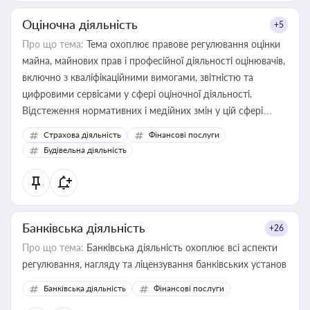
Оціночна діяльність
+5
Про що тема:
Тема охоплює правове регулювання оцінки
майна, майнових прав і професійної діяльності оцінювачів,
включно з кваліфікаційними вимогами, звітністю та
цифровими сервісами у сфері оціночної діяльності.
Відстеження нормативних і медійних змін у цій сфері
корисне для власника бізнесу, керівника, юриста або
Страхова діяльність
Фінансові послуги
бухгалтера під час оподаткування, приватизації, оренди
Будівельна діяльність
державного майна, корпоративних угод і перевірки
статусу суб'єктів оціночної діяльності
Банківська діяльність
+26
Про що тема:
Банківська діяльність охоплює всі аспекти
регулювання, нагляду та ліцензування банківських установ
Банківська діяльність
Фінансові послуги