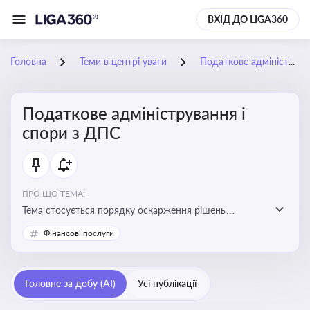
ВХІД ДО LIGA360
Головна
Теми в центрі уваги
Податкове адміністрування і спори з ДПС
Податкове адміністрування і
спори з ДПС
ПРО ЩО ТЕМА:
Тема стосується порядку оскарження рішень
податкових органів, що виникають внаслідок
Фінансові послуги
податкових перевірок, та механізмів захисту прав
платників податків
Головне за добу (AI)
Усі публікації