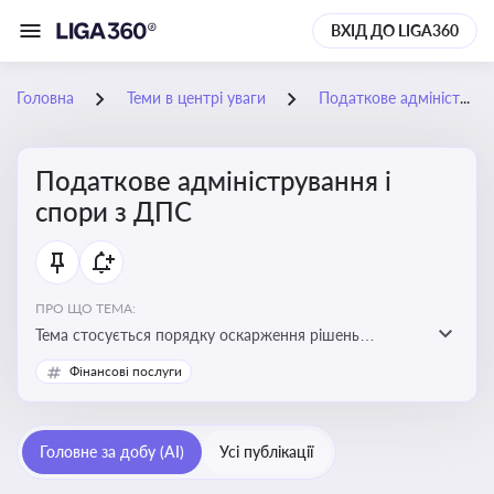
ВХІД ДО LIGA360
Головна
Теми в центрі уваги
Податкове адміністрування і спори з ДПС
Податкове адміністрування і
спори з ДПС
ПРО ЩО ТЕМА:
Тема стосується порядку оскарження рішень
податкових органів, що виникають внаслідок
Фінансові послуги
податкових перевірок, та механізмів захисту прав
платників податків
Головне за добу (AI)
Усі публікації