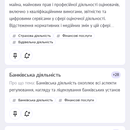
майна, майнових прав і професійної діяльності оцінювачів,
включно з кваліфікаційними вимогами, звітністю та
цифровими сервісами у сфері оціночної діяльності.
Відстеження нормативних і медійних змін у цій сфері
корисне для власника бізнесу, керівника, юриста або
Страхова діяльність
Фінансові послуги
бухгалтера під час оподаткування, приватизації, оренди
Будівельна діяльність
державного майна, корпоративних угод і перевірки
статусу суб'єктів оціночної діяльності
Банківська діяльність
+28
Про що тема:
Банківська діяльність охоплює всі аспекти
регулювання, нагляду та ліцензування банківських установ
Банківська діяльність
Фінансові послуги