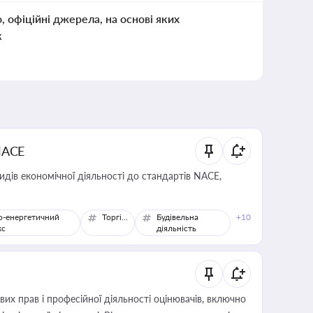
о, офіційні джерела, на основі яких
к
NACE
идів економічної діяльності до стандартів NACE,
о-енергетичний
Торгівля
Будівельна
+10
кс
діяльність
х прав і професійної діяльності оцінювачів, включно