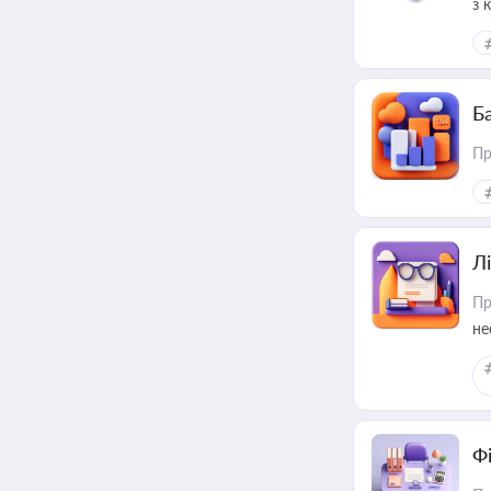
з 
ме
пр
Ба
Пр
Лі
Пр
не
Ф