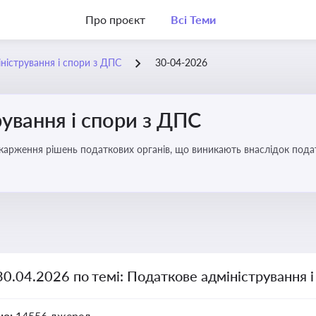
Про проєкт
Всі Теми
ністрування і спори з ДПС
30-04-2026
ування і спори з ДПС
карження рішень податкових органів, що виникають внаслідок податк
30.04.2026 по темі: Податкове адміністрування 
но:
14556 джерел