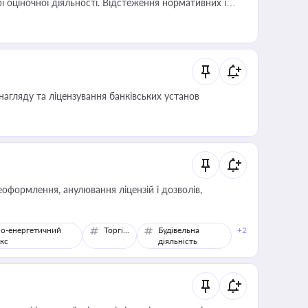
і оціночної діяльності. Відстеження нормативних і
иста або бухгалтера під час оподаткування,
 статусу суб'єктів оціночної діяльності
нагляду та ліцензування банківських установ
оформлення, анулювання ліцензій і дозволів,
о-енергетичний
Торгівля
Будівельна
+2
кс
діяльність