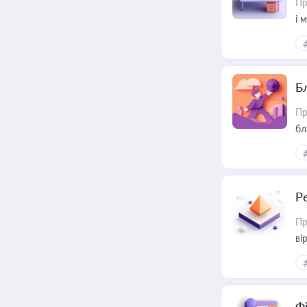
Пр
і 
Б
Пр
бл
Р
Пр
ві
Ф