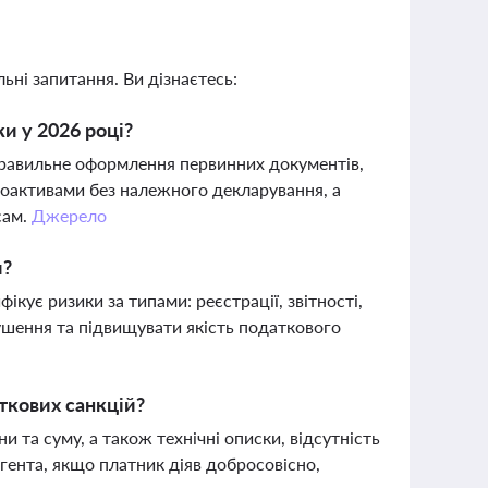
ьні запитання. Ви дізнаєтесь:
и у 2026 році?
равильне оформлення первинних документів,
тоактивами без належного декларування, а
сам.
Джерело
и?
ує ризики за типами: реєстрації, звітності,
ушення та підвищувати якість податкового
ткових санкцій?
и та суму, а також технічні описки, відсутність
гента, якщо платник діяв добросовісно,