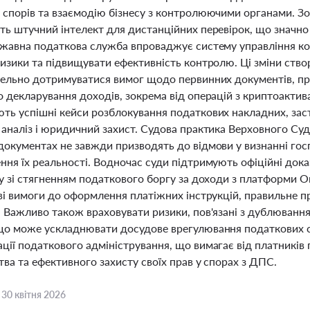
 спорів та взаємодію бізнесу з контролюючими органами. Зо
ь штучний інтелект для дистанційних перевірок, що значно з
ржавна податкова служба впроваджує систему управління к
изики та підвищувати ефективність контролю. Ці зміни створ
тельно дотримуватися вимог щодо первинних документів, пр
 декларування доходів, зокрема від операцій з криптоактива
ть успішні кейси розблокування податкових накладних, зас
аналіз і юридичний захист. Судова практика Верховного Суд
документах не завжди призводять до відмови у визнанні гос
ня їх реальності. Водночас суди підтримують офіційні доказ
ку зі стягненням податкового боргу за доходи з платформи 
ові вимоги до оформлення платіжних інструкцій, правильне п
. Важливо також враховувати ризики, пов'язані з дублюван
що може ускладнювати досудове врегулювання податкових спо
ції податкового адміністрування, що вимагає від платників
ва та ефективного захисту своїх прав у спорах з ДПС.
,
30 квітня 2026