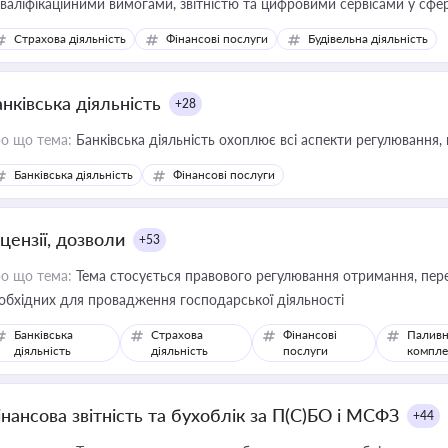
кваліфікаційними вимогами, звітністю та цифровими сервісами у сфер
дійних змін у цій сфері корисне для власника бізнесу, керівника, юр
Страхова діяльність
Фінансові послуги
Будівельна діяльність
иватизації, оренди державного майна, корпоративних угод і перевірки
нківська діяльність
+28
о що тема:
Банківська діяльність охоплює всі аспекти регулювання, 
Банківська діяльність
Фінансові послуги
цензії, дозволи
+53
о що тема:
Тема стосується правового регулювання отримання, пере
обхідних для провадження господарської діяльності
Банківська
Страхова
Фінансові
Паливн
діяльність
діяльність
послуги
компле
інансова звітність та бухоблік за П(С)БО і МСФЗ
+44