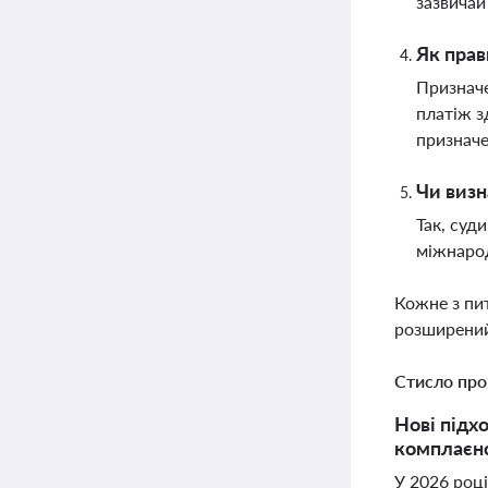
зазвичай
Як прав
Призначе
платіж з
призначе
Чи визн
Так, суд
міжнарод
Кожне з пи
розширений
Стисло про
Нові підх
комплаєнс
У 2026 році