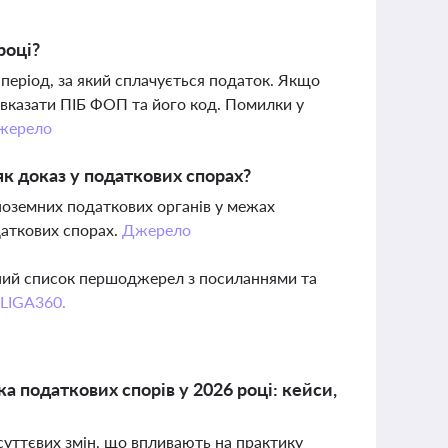
році?
 період, за який сплачується податок. Якщо
о вказати ПІБ ФОП та його код. Помилки у
жерело
як доказ у податкових спорах?
іноземних податкових органів у межах
даткових спорах.
Джерело
вний список першоджерел з посиланнями та
 LIGA360.
а податкових спорів у 2026 році: кейси,
 суттєвих змін, що впливають на практику