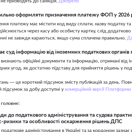
 не призводять до санкцій.
Джерело
ильно оформляти призначення платежу ФОП у 2026 
ння платежу має містити код виду сплати, назву податку та
дійснюється через касу або особисту картку, слід додатков
нні не завжди караються, якщо сума сплачена правильно.
Д
ає суд інформацію від іноземних податкових органів 
и визнають офіційні документи та інформацію, отримані від 
них угод, як достатню підставу для прийняття рішень у по
тань — це короткий підсумок змісту публікацій за день. По
 підсумок за добу доступні у
комерційній версії Платформи
 головне:
оди до податкового адміністрування та судова практик
-ризики та особливості оскарження рішень ДПС
 податкове адміністрування в Україні та за кордоном зазнає