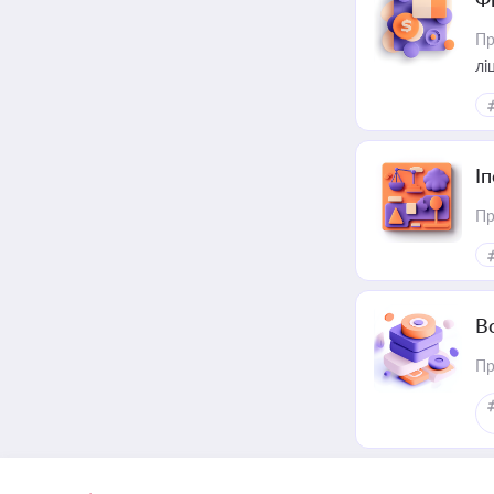
Пр
лі
І
Пр
В
Пр