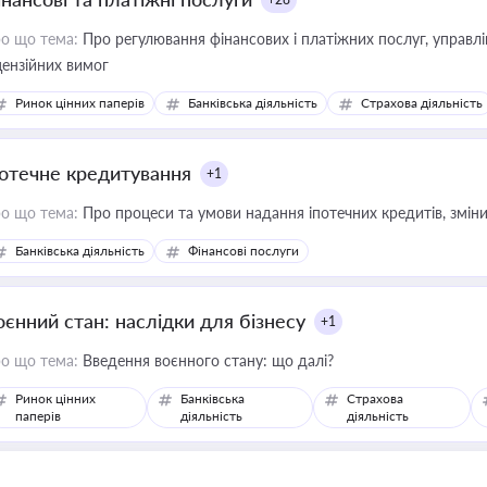
о що тема:
Про регулювання фінансових і платіжних послуг, управління коштами, приймання платежів та дотримання
цензійних вимог
Ринок цінних паперів
Банківська діяльність
Страхова діяльність
потечне кредитування
+1
о що тема:
Про процеси та умови надання іпотечних кредитів, зміни
Банківська діяльність
Фінансові послуги
оєнний стан: наслідки для бізнесу
+1
о що тема:
Введення воєнного стану: що далі?
Ринок цінних
Банківська
Страхова
паперів
діяльність
діяльність