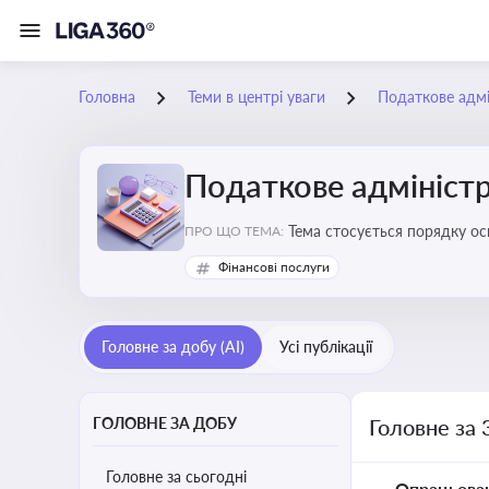
Головна
Теми в центрі уваги
Податкове адмі
Податкове адміністр
Тема стосується порядку ос
ПРО ЩО ТЕМА:
платників податків
Фінансові послуги
Головне за добу (AI)
Усі публікації
ГОЛОВНЕ ЗА ДОБУ
Головне за 
Головне за сьогодні
Опрацьова