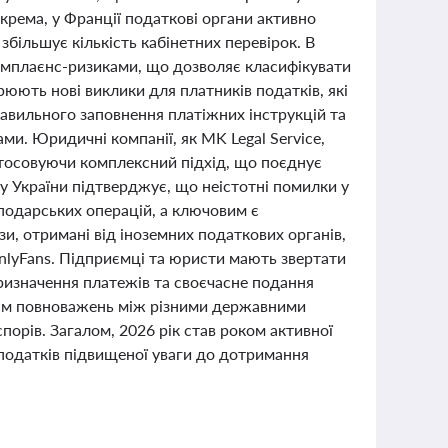
крема, у Франції податкові органи активно
більшує кількість кабінетних перевірок. В
омплаєнс-ризиками, що дозволяє класифікувати
юють нові виклики для платників податків, які
авильного заповнення платіжних інструкцій та
ми. Юридичні компанії, як MK Legal Service,
тосовуючи комплексний підхід, що поєднує
у України підтверджує, що неістотні помилки у
подарських операцій, а ключовим є
и, отримані від іноземних податкових органів,
OnlyFans. Підприємці та юристи мають звертати
ризначення платежів та своєчасне подання
ням повноважень між різними державними
рів. Загалом, 2026 рік став роком активної
 податків підвищеної уваги до дотримання