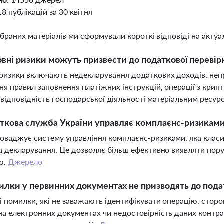
18 публікацій за 30 квітня
ібраних матеріалів ми сформували короткі відповіді на актуал
овні ризики можуть призвести до податкової перевірк
ризики включають недекларування додаткових доходів, неп
я правил заповнення платіжних інструкцій, операції з крип
відповідність господарської діяльності матеріальним ресур
ткова служба України управляє комплаєнс-ризикам
ваджує систему управління комплаєнс-ризиками, яка класифік
а декларування. Це дозволяє більш ефективно виявляти пор
ю.
Джерело
илки у первинних документах не призводять до пода
і помилки, які не заважають ідентифікувати операцію, сторон
на електронних документах чи недостовірність даних контра