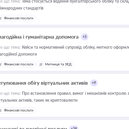
о що тема:
Тема стосується ведення бухгалтерського обліку та скла
міжнародних стандартів
Фінансові послуги
лагодійна і гуманітарна допомога
+5
о що тема:
Кейси та нормативний супровід обліку, митного оформлен
агодійної допомоги
Фінансові послуги
Митниця та ЗЕД
егулювання обігу віртуальних активів
+9
о що тема:
Про встановлення правил, вимог і механізмів контролю 
ртуальних активів, таких як криптовалюти
Фінансові послуги
інансові та платіжні послуги
+28