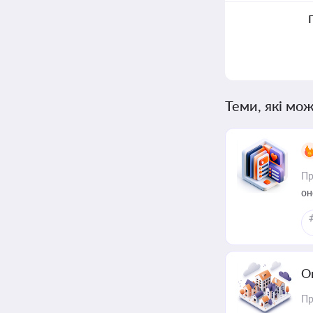
Теми, які мож
Пр
он
О
Пр