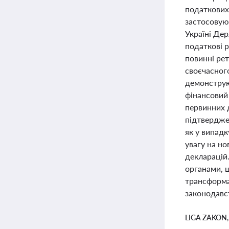
податкових
застосовуют
Україні Де
податкові р
повинні ре
своєчасного
демонструю
фінансовий 
первинних 
підтверджен
як у випад
увагу на н
декларацій
органами, 
трансформа
законодавст
LIGA ZAKON