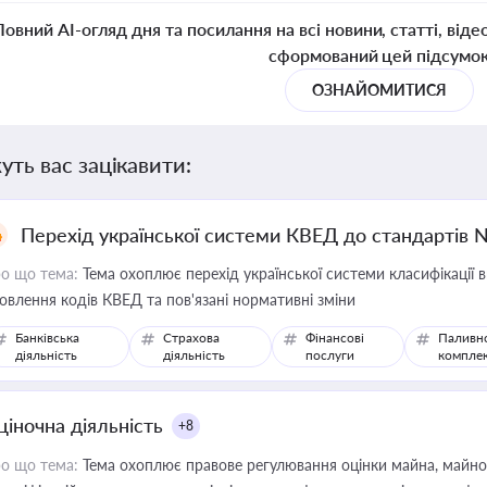
Повний AI-огляд дня та посилання на всі новини, статті, віде
сформований цей підсумо
ОЗНАЙОМИТИСЯ
уть вас зацікавити:
Перехід української системи КВЕД до стандартів 
о що тема:
Тема охоплює перехід української системи класифікації в
овлення кодів КВЕД та пов'язані нормативні зміни
Банківська
Страхова
Фінансові
Паливн
діяльність
діяльність
послуги
компле
ціночна діяльність
+8
о що тема:
Тема охоплює правове регулювання оцінки майна, майнови