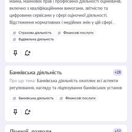
майна, майнових прав і професійної діяльності оцінювачів,
включно з кваліфікаційними вимогами, звітністю та
цифровими сервісами у сфері оціночної діяльності.
Відстеження нормативних і медійних змін у цій сфері
корисне для власника бізнесу, керівника, юриста або
Страхова діяльність
Фінансові послуги
бухгалтера під час оподаткування, приватизації, оренди
Будівельна діяльність
державного майна, корпоративних угод і перевірки
статусу суб'єктів оціночної діяльності
Банківська діяльність
+28
Про що тема:
Банківська діяльність охоплює всі аспекти
регулювання, нагляду та ліцензування банківських установ
Банківська діяльність
Фінансові послуги
Ліцензії, дозволи
+52