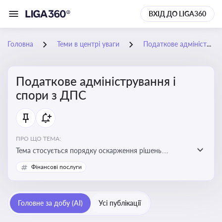
ВХІД ДО LIGA360
Головна
Теми в центрі уваги
Податкове адміністрування і спори з ДПС
Податкове адміністрування і
спори з ДПС
ПРО ЩО ТЕМА:
Тема стосується порядку оскарження рішень
податкових органів, що виникають внаслідок
Фінансові послуги
податкових перевірок, та механізмів захисту прав
платників податків
Головне за добу (AI)
Усі публікації