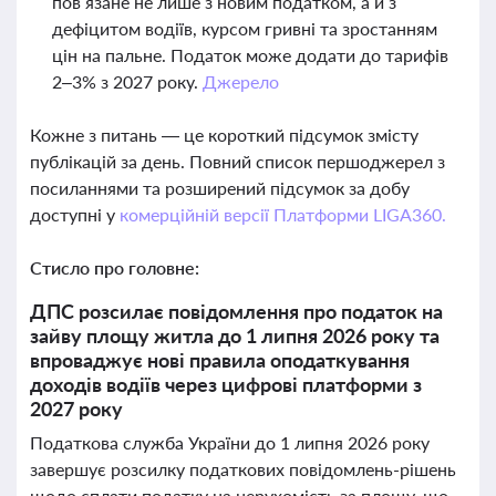
пов’язане не лише з новим податком, а й з
дефіцитом водіїв, курсом гривні та зростанням
цін на пальне. Податок може додати до тарифів
2–3% з 2027 року.
Джерело
Кожне з питань — це короткий підсумок змісту
публікацій за день. Повний список першоджерел з
посиланнями та розширений підсумок за добу
доступні у
комерційній версії Платформи LIGA360.
Стисло про головне:
ДПС розсилає повідомлення про податок на
зайву площу житла до 1 липня 2026 року та
впроваджує нові правила оподаткування
доходів водіїв через цифрові платформи з
2027 року
Податкова служба України до 1 липня 2026 року
завершує розсилку податкових повідомлень-рішень
щодо сплати податку на нерухомість за площу, що