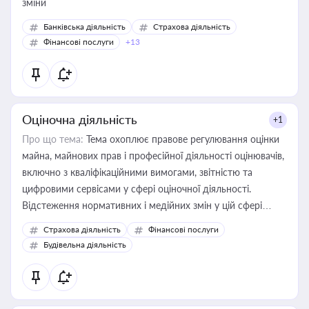
зміни
Банківська діяльність
Страхова діяльність
Фінансові послуги
+13
Оціночна діяльність
+1
Про що тема:
Тема охоплює правове регулювання оцінки
майна, майнових прав і професійної діяльності оцінювачів,
включно з кваліфікаційними вимогами, звітністю та
цифровими сервісами у сфері оціночної діяльності.
Відстеження нормативних і медійних змін у цій сфері
корисне для власника бізнесу, керівника, юриста або
Страхова діяльність
Фінансові послуги
бухгалтера під час оподаткування, приватизації, оренди
Будівельна діяльність
державного майна, корпоративних угод і перевірки
статусу суб'єктів оціночної діяльності