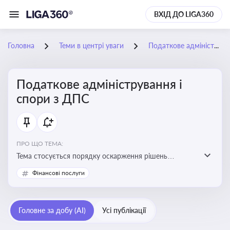
ВХІД ДО LIGA360
Головна
Теми в центрі уваги
Податкове адміністрування і спори з ДПС
Податкове адміністрування і
спори з ДПС
ПРО ЩО ТЕМА:
Тема стосується порядку оскарження рішень
податкових органів, що виникають внаслідок
Фінансові послуги
податкових перевірок, та механізмів захисту прав
платників податків
Головне за добу (AI)
Усі публікації