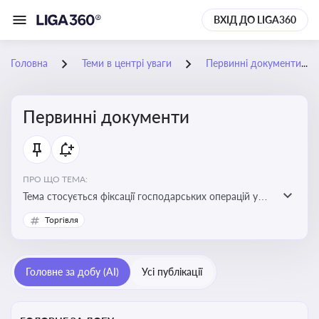
ВХІД ДО LIGA360
Головна
Теми в центрі уваги
Первинні документи
Первинні документи
ПРО ЩО ТЕМА:
Тема стосується фіксації господарських операцій у
бухгалтерському обліку та є основою для
Торгівля
податкового обліку
Головне за добу (AI)
Усі публікації