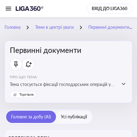
ВХІД ДО LIGA360
Головна
Теми в центрі уваги
Первинні документи
Первинні документи
ПРО ЩО ТЕМА:
Тема стосується фіксації господарських операцій у
бухгалтерському обліку та є основою для
Торгівля
податкового обліку
Головне за добу (AI)
Усі публікації