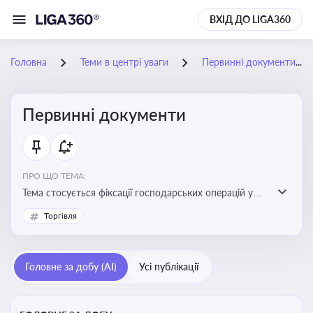
ВХІД ДО LIGA360
Головна
Теми в центрі уваги
Первинні документи
Первинні документи
ПРО ЩО ТЕМА:
Тема стосується фіксації господарських операцій у
бухгалтерському обліку та є основою для
Торгівля
податкового обліку
Головне за добу (AI)
Усі публікації