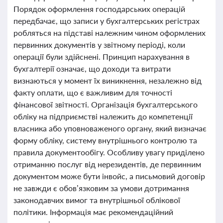
Порядок оформлення господарських операцій
передбачає, що записи у бухгалтерських регістрах
робляться на підставі належним чином оформлених
первинних документів у звітному періоді, коли
операції були здійснені. Принцип нарахування в
бухгалтерії означає, що доходи та витрати
визнаються у момент їх виникнення, незалежно від
факту оплати, що є важливим для точності
фінансової звітності. Організація бухгалтерського
обліку на підприємстві належить до компетенції
власника або уповноваженого органу, який визначає
форму обліку, систему внутрішнього контролю та
правила документообігу. Особливу увагу приділено
отриманню послуг від нерезидентів, де первинним
документом може бути інвойс, а письмовий договір
не завжди є обов’язковим за умови дотримання
законодавчих вимог та внутрішньої облікової
політики. Інформація має рекомендаційний