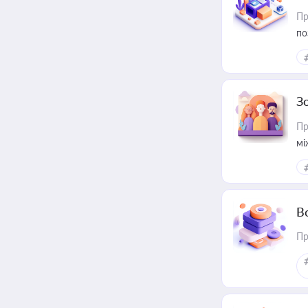
Пр
по
З
Пр
мі
В
Пр