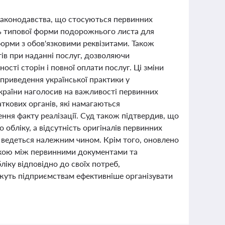
 законодавства, що стосуються первинних
сть типової форми подорожнього листа для
форми з обов'язковими реквізитами. Також
в при наданні послуг, дозволяючи
ості сторін і повної оплати послуг. Ці зміни
приведення української практики у
країни наголосив на важливості первинних
ткових органів, які намагаються
ня факту реалізації. Суд також підтвердив, що
обліку, а відсутність оригіналів первинних
к ведеться належним чином. Крім того, оновлено
анкою між первинними документами та
іку відповідно до своїх потреб,
ожуть підприємствам ефективніше організувати