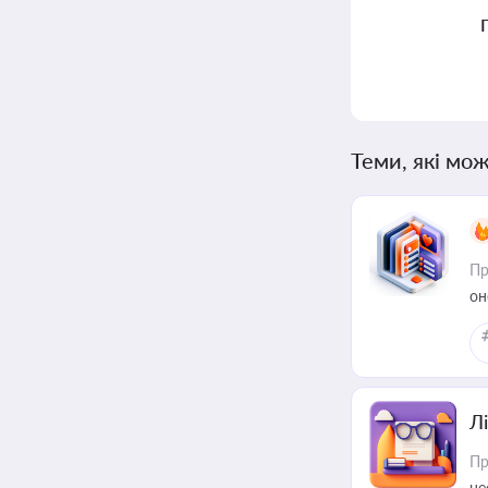
Теми, які мож
Пр
он
Лі
Пр
не