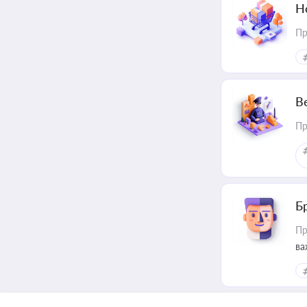
Н
Пр
В
Пр
Б
Пр
ва