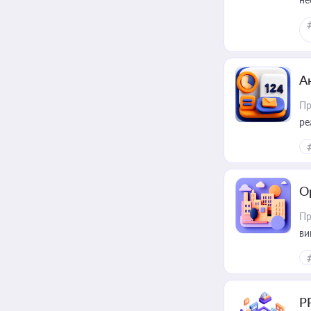
А
Пр
ре
О
Пр
ви
Р