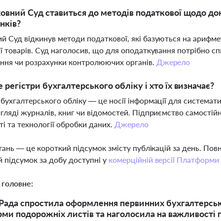
овний Суд ставиться до методів податкової щодо до
нків?
й Суд відкинув методи податкової, які базуються на арифм
ії товарів. Суд наголосив, що для оподаткування потрібно сп
ння чи розрахунки контролюючих органів.
Джерело
 регістри бухгалтерського обліку і хто їх визначає?
 бухгалтерського обліку — це носії інформації для системати
игляді журналів, книг чи відомостей. Підприємство самостійн
ті та технології обробки даних.
Джерело
тань — це короткий підсумок змісту публікацій за день. По
 підсумок за добу доступні у
комерційній версії Платформи
 головне:
Рада спростила оформлення первинних бухгалтерськ
рми подорожніх листів та наголосила на важливості