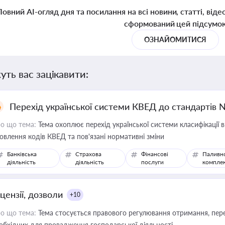
Повний AI-огляд дня та посилання на всі новини, статті, віде
сформований цей підсумо
ОЗНАЙОМИТИСЯ
уть вас зацікавити:
Перехід української системи КВЕД до стандартів 
о що тема:
Тема охоплює перехід української системи класифікації в
овлення кодів КВЕД та пов'язані нормативні зміни
Банківська
Страхова
Фінансові
Паливн
діяльність
діяльність
послуги
компле
цензії, дозволи
+10
о що тема:
Тема стосується правового регулювання отримання, пере
обхідних для провадження господарської діяльності