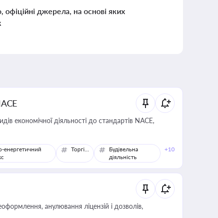
о, офіційні джерела, на основі яких
к
NACE
идів економічної діяльності до стандартів NACE,
о-енергетичний
Торгівля
Будівельна
+10
кс
діяльність
оформлення, анулювання ліцензій і дозволів,