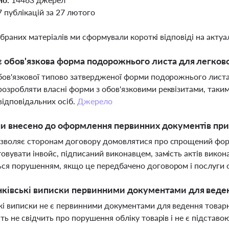
7 публікацій за 27 лютого
ібраних матеріалів ми сформували короткі відповіді на актуал
є обов'язкова форма подорожнього листа для легков
бов'язкової типово затвердженої форми подорожнього листа
озробляти власні форми з обов'язковими реквізитами, такими
відповідальних осіб.
Джерело
ни внесено до оформлення первинних документів при
зволяє сторонам договору домовлятися про спрощений фор
овувати інвойс, підписаний виконавцем, замість актів викона
ся порушенням, якщо це передбачено договором і послуги 
нківські виписки первинними документами для веден
кі виписки не є первинними документами для ведення товарн
сть не свідчить про порушення обліку товарів і не є підстав