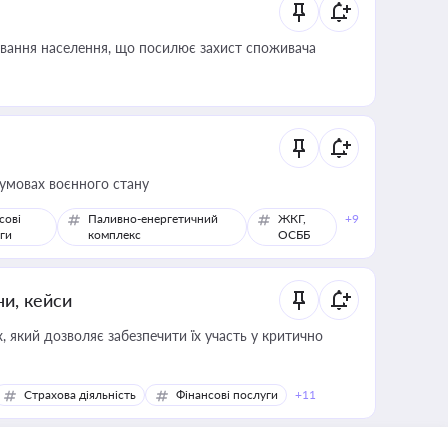
ування населення, що посилює захист споживача
 умовах воєнного стану
сові
Паливно-енергетичний
ЖКГ,
+9
ги
комплекс
ОСББ
ни, кейси
 який дозволяє забезпечити їх участь у критично
Страхова діяльність
Фінансові послуги
+11