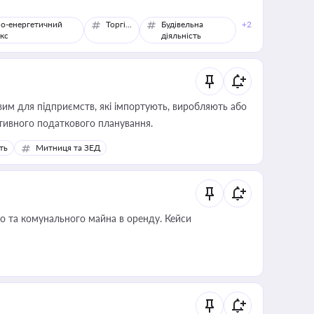
о-енергетичний
Торгівля
Будівельна
+2
кс
діяльність
вим для підприємств, які імпортують, виробляють або
тивного податкового планування.
ть
Митниця та ЗЕД
о та комунального майна в оренду. Кейси