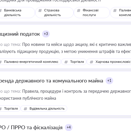
Банківська
Страхова
Фінансові
Паливн
діяльність
діяльність
послуги
компле
кцизний податок
+3
о що тема:
Про новини та кейси щодо акцизу, які є критично важли
алізують підакцизну продукцію, з метою уникнення штрафів та ефек
Паливно-енергетичний комплекс
Торгівля
Харчова промисловіс
ренда державного та комунального майна
+1
о що тема:
Правила, процедури і контроль за передачею державног
користання публічного майна
Торгівля
Будівельна діяльність
РО / ПРРО та фіскалізація
+4