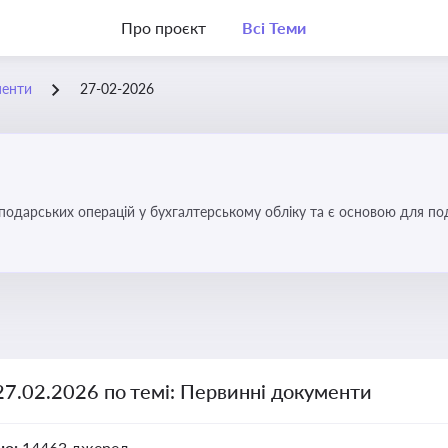
Про проєкт
Всі Теми
менти
27-02-2026
осподарських операцій у бухгалтерському обліку та є основою для по
27.02.2026 по темі: Первинні документи
но:
14463 джерел