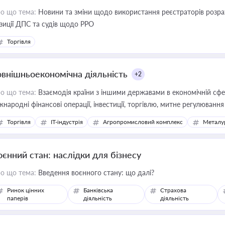
о що тема:
Новини та зміни щодо використання реєстраторів розрахункових операцій, ана
зиції ДПС та судів щодо РРО
Торгівля
овнішньоекономічна діяльність
+2
о що тема:
Взаємодія країни з іншими державами в економічній сфері
жнародні фінансові операції, інвестиції, торгівлю, митне регулювання
Торгівля
IT-індустрія
Агропромисловий комплекс
Металу
оєнний стан: наслідки для бізнесу
о що тема:
Введення воєнного стану: що далі?
Ринок цінних
Банківська
Страхова
паперів
діяльність
діяльність