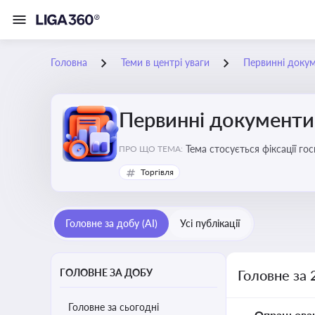
Головна
Теми в центрі уваги
Первинні доку
Первинні документи
Тема стосується фіксації г
ПРО ЩО ТЕМА:
Торгівля
Головне за добу (AI)
Усі публікації
ГОЛОВНЕ ЗА ДОБУ
Головне за 
Головне за сьогодні
Опрацьова