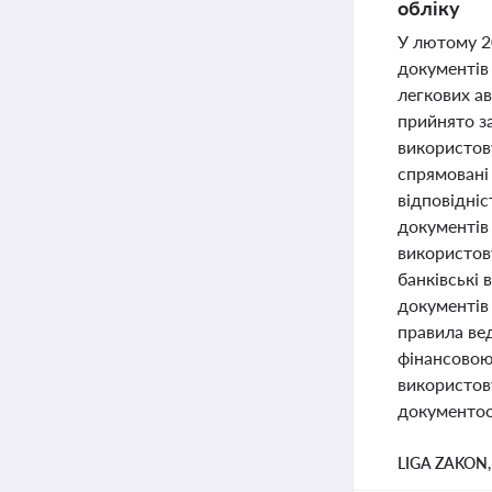
обліку
У лютому 2
документів
легкових а
прийнято з
використову
спрямовані
відповідні
документів 
використов
банківські 
документів 
правила ве
фінансовою
використов
документоо
LIGA ZAKON