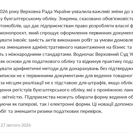
026 року Верховна Рада України ухвалила важливі зміни до
 у бухгалтерському обліку. Зокрема, скасовано обов'язкові
втомобілів, що дає підприємствам право розробляти власні 
аконопроєкт, який спрощує оформлення первинних документі
вати інвойс замість актів виконаних робіт за умови домовлен
 на зменшення адміністративного навантаження на бізнес та 
сть з міжнародними стандартами. Водночас Верховний Суд У
як основи для податкового обліку та відкинув практику пода
увати арифметичні методи для донарахувань без підтверджен
виписки не є первинними документами для ведення товарного 
за місцем реалізації не є підставою для штрафів, якщо облі
дення регістрів бухгалтерського обліку, які є проміжною л
 звітністю. Підприємства можуть обирати форму ведення обл
уючи як паперові, так і електронні форми. Ці новації допом
біг та зменшити ризики податкових перевірок.
,
27 лютого 2026