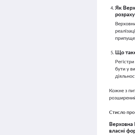
Як Верх
розраху
Верховни
реалізац
припуще
Що таке
Регістри
бути у в
діяльнос
Кожне з пи
розширений
Стисло про
Верховна 
власні фо