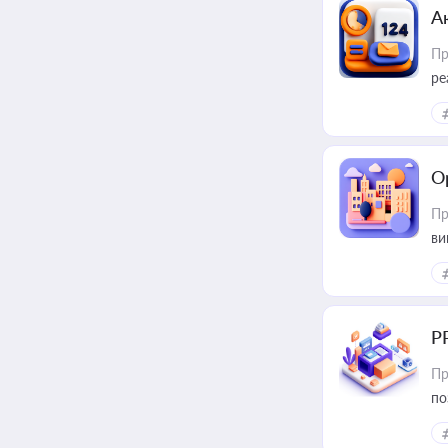
А
Пр
ре
О
Пр
ви
Р
Пр
по