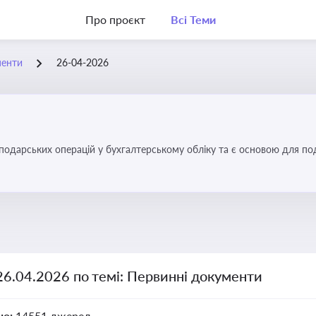
Про проєкт
Всі Теми
менти
26-04-2026
осподарських операцій у бухгалтерському обліку та є основою для по
26.04.2026 по темі: Первинні документи
но:
14551 джерел