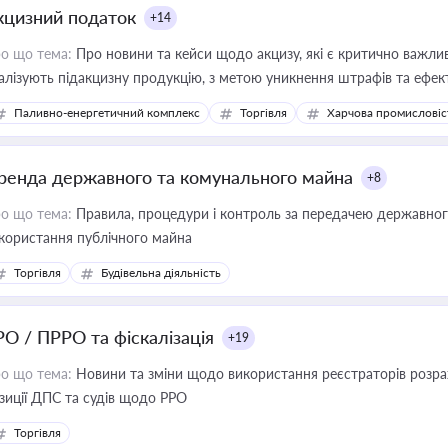
кцизний податок
+14
о що тема:
Про новини та кейси щодо акцизу, які є критично важли
алізують підакцизну продукцію, з метою уникнення штрафів та ефек
Паливно-енергетичний комплекс
Торгівля
Харчова промисловіс
ренда державного та комунального майна
+8
о що тема:
Правила, процедури і контроль за передачею державног
користання публічного майна
Торгівля
Будівельна діяльність
РО / ПРРО та фіскалізація
+19
о що тема:
Новини та зміни щодо використання реєстраторів розрахункових операцій, ана
зиції ДПС та судів щодо РРО
Торгівля