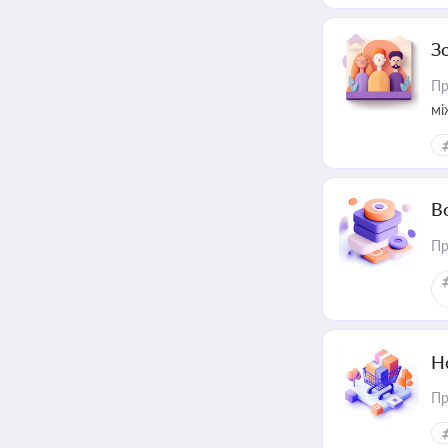
З
Пр
мі
В
Пр
Н
Пр