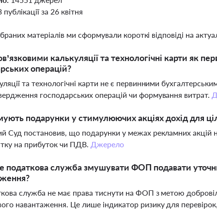
3 публікації за 26 квітня
ібраних матеріалів ми сформували короткі відповіді на актуал
ов’язковими калькуляції та технологічні карти як п
рських операцій?
куляції та технологічні карти не є первинними бухгалтерськи
вердження господарських операцій чи формування витрат.
Д
ують подарунки у стимулюючих акціях дохід для ці
й Суд постановив, що подарунки у межах рекламних акцій н
тку на прибуток чи ПДВ.
Джерело
 податкова служба змушувати ФОП подавати уточню
аження?
ткова служба не має права тиснути на ФОП з метою добровіл
ого навантаження. Це лише індикатор ризику для перевірок