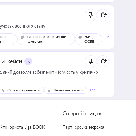
 умовах воєнного стану
сові
Паливно-енергетичний
ЖКГ,
+9
ги
комплекс
ОСББ
ни, кейси
+6
 який дозволяє забезпечити їх участь у критично
Страхова діяльність
Фінансові послуги
+11
Співробітництво
айти юриста Liga:BOOK
Партнерська мережа