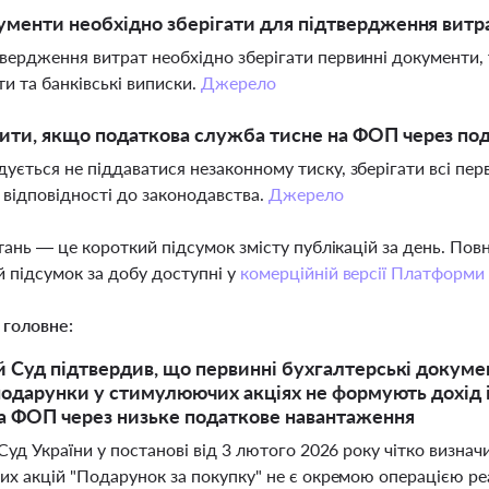
ументи необхідно зберігати для підтвердження витр
вердження витрат необхідно зберігати первинні документи, т
и та банківські виписки.
Джерело
ти, якщо податкова служба тисне на ФОП через по
ується не піддаватися незаконному тиску, зберігати всі пе
у відповідності до законодавства.
Джерело
тань — це короткий підсумок змісту публікацій за день. По
 підсумок за добу доступні у
комерційній версії Платформи
 головне:
 Суд підтвердив, що первинні бухгалтерські докум
 подарунки у стимулюючих акціях не формують дохід 
а ФОП через низьке податкове навантаження
уд України у постанові від 3 лютого 2026 року чітко визнач
х акцій "Подарунок за покупку" не є окремою операцією реал