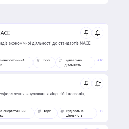
NACE
идів економічної діяльності до стандартів NACE,
о-енергетичний
Торгівля
Будівельна
+10
кс
діяльність
оформлення, анулювання ліцензій і дозволів,
о-енергетичний
Торгівля
Будівельна
+2
кс
діяльність