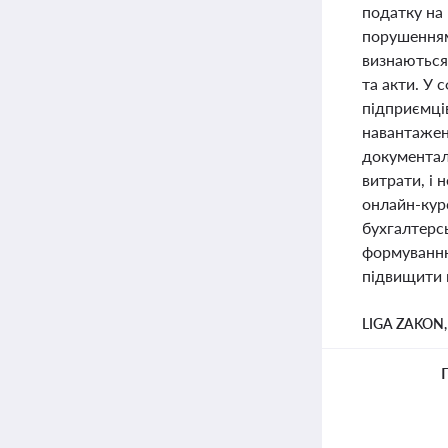
податку на 
порушенням
визнаються
та акти. У
підприємці
навантажен
документал
витрати, і 
онлайн-кур
бухгалтерсь
формуванню
підвищити к
LIGA ZAKON