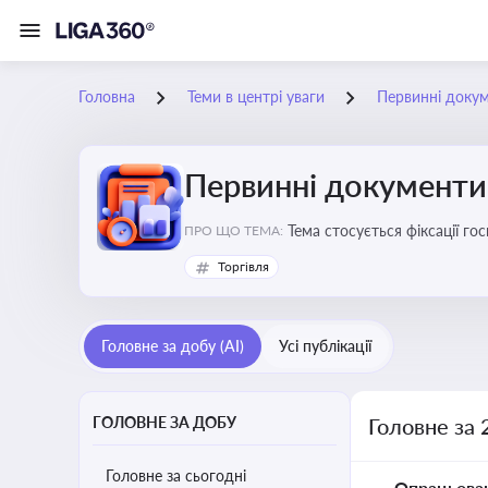
Головна
Теми в центрі уваги
Первинні доку
Первинні документи
Тема стосується фіксації г
ПРО ЩО ТЕМА:
Торгівля
Головне за добу (AI)
Усі публікації
ГОЛОВНЕ ЗА ДОБУ
Головне за 
Головне за сьогодні
Опрацьова