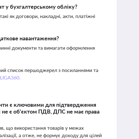
ат у бухгалтерському обліку?
акі як договори, накладні, акти, платіжні
даткове навантаження?
рвинні документи та вимагати оформлення
вний список першоджерел з посиланнями та
 LIGA360.
енти є ключовими для підтвердження
і не є об'єктом ПДВ, ДПС не має права
ив, що використання товарів у межах
ізації, а отже, не формує доходу для цілей