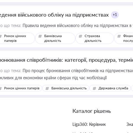
едення військового обліку на підприємствах
+1
о що тема:
Правила ведення військового обліку на підприємствах в
Ринок цінних
Банківська
Страхова
Фінан
паперів
діяльність
діяльність
послу
ронювання співробітників: категорії, процедура, термі
о що тема:
Про процес бронювання співробітників на підприємствах,
жливих для економіки країни сферах під час мобілізації
Ринок цінних паперів
Банківська діяльність
Державна служба
Каталог рішень
Liga360: Керівник
Зн