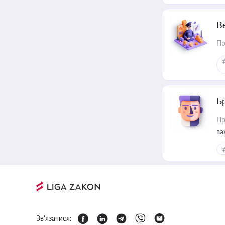
В
Пр
Б
Пр
ва
Зв'язатися: