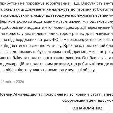
прибуток і не породжує зобов'язань з ПДВ. Відсутність внутр
, оскільки ці документи не належать до первинних бухгалте
 господарськими, якщо підтверджені належними первинними
 сфері контролю за податковим навантаженням, податкова сл
в добровільно подавати уточнюючі декларації через низький 
ня може слугувати лише індикатором ризику для планування 
ьно підтверджених витрат. ФОПам рекомендується зберігат
не піддаватися незаконному тиску. Крім того, податковий бло
сів, які допоможуть бухгалтерам та підприємцям краще розу
кого обліку та податкового законодавства. Особлива увага п
 декларацій та податковим ризикам, що робить ці заходи ко
валіфікацію та уникнути помилок у веденні обліку.
,
26 квітня 2026
Повний AI-огляд дня та посилання на всі новини, статті, віде
сформований цей підсумо
ОЗНАЙОМИТИСЯ