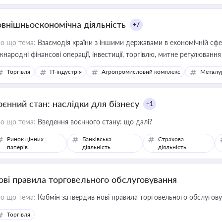
овнішньоекономічна діяльність
+7
о що тема:
Взаємодія країни з іншими державами в економічній сфері
жнародні фінансові операції, інвестиції, торгівлю, митне регулювання
Торгівля
IT-індустрія
Агропромисловий комплекс
Металу
оєнний стан: наслідки для бізнесу
+1
о що тема:
Введення воєнного стану: що далі?
Ринок цінних
Банківська
Страхова
паперів
діяльність
діяльність
ові правила торговельного обслуговування
о що тема:
Кабмін затвердив нові правила торговельного обслугов
Торгівля