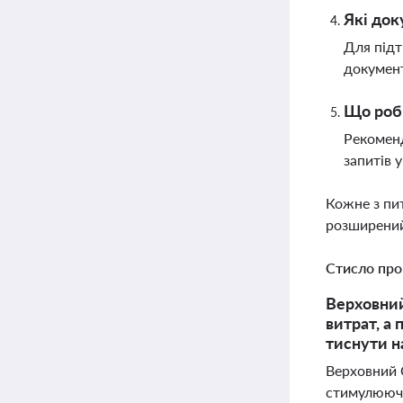
Які док
Для підт
документ
Що роби
Рекоменд
запитів 
Кожне з пи
розширений
Стисло про
Верховний
витрат, а
тиснути н
Верховний С
стимулюючи