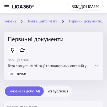
ВХІД ДО LIGA360
Головна
Теми в центрі уваги
Первинні документи
Первинні документи
ПРО ЩО ТЕМА:
Тема стосується фіксації господарських операцій у
бухгалтерському обліку та є основою для
Торгівля
податкового обліку
Головне за добу (AI)
Усі публікації