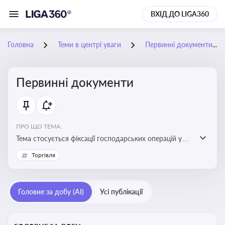
ВХІД ДО LIGA360
Головна
Теми в центрі уваги
Первинні документи
Первинні документи
ПРО ЩО ТЕМА:
Тема стосується фіксації господарських операцій у
бухгалтерському обліку та є основою для
Торгівля
податкового обліку
Головне за добу (AI)
Усі публікації