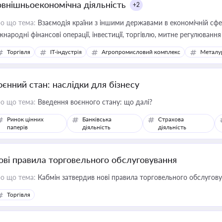
овнішньоекономічна діяльність
+2
о що тема:
Взаємодія країни з іншими державами в економічній сфері
жнародні фінансові операції, інвестиції, торгівлю, митне регулювання
Торгівля
IT-індустрія
Агропромисловий комплекс
Металу
оєнний стан: наслідки для бізнесу
о що тема:
Введення воєнного стану: що далі?
Ринок цінних
Банківська
Страхова
паперів
діяльність
діяльність
ові правила торговельного обслуговування
о що тема:
Кабмін затвердив нові правила торговельного обслугов
Торгівля