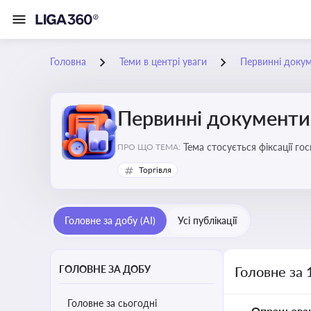
Головна
Теми в центрі уваги
Первинні доку
Первинні документи
Тема стосується фіксації г
ПРО ЩО ТЕМА:
Торгівля
Головне за добу (AI)
Усі публікації
ГОЛОВНЕ ЗА ДОБУ
Головне за 
Головне за сьогодні
Опрацьова