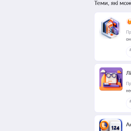
Теми, які мож
Пр
он
Лі
Пр
не
А