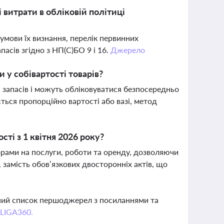
 витрати в обліковій політиці
умови їх визнання, перелік первинних
асів згідно з НП(С)БО 9 і 16.
Джерело
 у собівартості товарів?
 запасів і можуть обліковуватися безпосередньо
ться пропорційно вартості або вазі, метод
ті з 1 квітня 2026 року?
рами на послуги, роботи та оренду, дозволяючи
 замість обов’язкових двосторонніх актів, що
вний список першоджерел з посиланнями та
 LIGA360.