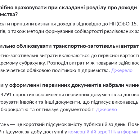
ібно враховувати при складанні розділу про доходи і
ємства?
сати принципи визнання доходів відповідно до НП(С)БО 15, 
ів, а також методи формування собівартості реалізованих зап
ильно обліковувати транспортно-заготівельні витрати
тно-заготівельні витрати включаються до первісної вартості
кремому субрахунку. Розподіл витрат між товарами здійснює
изначається обліковою політикою підприємства.
Джерело
ни у оформленні первинних документів набрали чиннос
4791 спростив оформлення первинних документів за догово
овувати інвойси та інші документи, що підписує виконавець,
бюрократію та оптимізує документообіг.
Джерело
тань — це короткий підсумок змісту публікацій за день. По
 підсумок за добу доступні у
комерційній версії Платформи