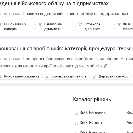
едення військового обліку на підприємствах
о що тема:
Правила ведення військового обліку на підприємствах в
Ринок цінних
Банківська
Страхова
Фінан
паперів
діяльність
діяльність
послу
ронювання співробітників: категорії, процедура, термі
о що тема:
Про процес бронювання співробітників на підприємствах,
жливих для економіки країни сферах під час мобілізації
Ринок цінних паперів
Банківська діяльність
Державна служба
Каталог рішень
Liga360: Керівник
Зн
Liga360: Юрист
Ак
Liga360: Бухгалтер
Тем