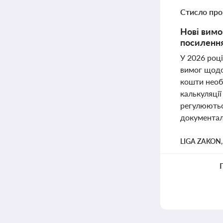
Стисло про
Нові вимо
посилення
У 2026 роц
вимог щодо
кошти необх
калькуляції
регулюютьс
документал
LIGA ZAKON