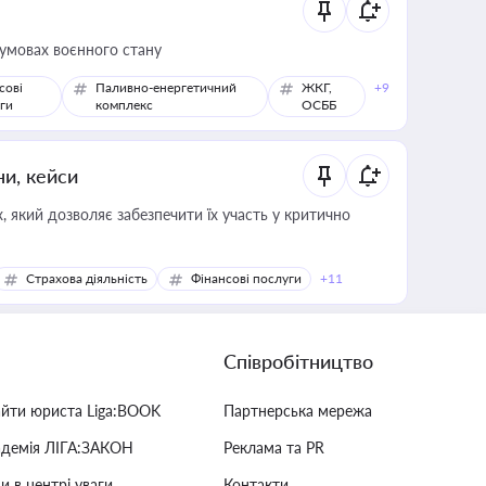
 умовах воєнного стану
сові
Паливно-енергетичний
ЖКГ,
+9
ги
комплекс
ОСББ
ни, кейси
 який дозволяє забезпечити їх участь у критично
Страхова діяльність
Фінансові послуги
+11
Співробітництво
айти юриста Liga:BOOK
Партнерська мережа
адемія ЛІГА:ЗАКОН
Реклама та PR
и в центрі уваги
Контакти