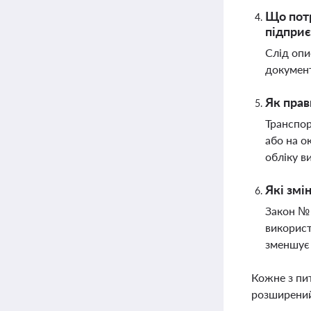
Що потр
підпри
Слід опи
документ
Як прав
Транспор
або на о
обліку в
Які змі
Закон № 
використ
зменшує 
Кожне з пи
розширений