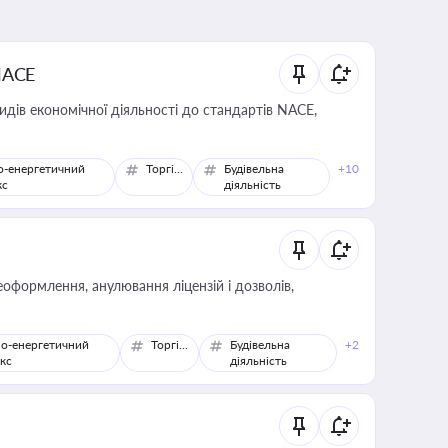
NACE
идів економічної діяльності до стандартів NACE,
о-енергетичний
Торгівля
Будівельна
+10
кс
діяльність
оформлення, анулювання ліцензій і дозволів,
о-енергетичний
Торгівля
Будівельна
+2
кс
діяльність