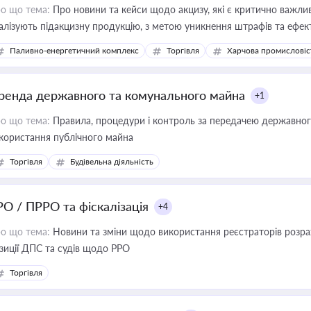
о що тема:
Про новини та кейси щодо акцизу, які є критично важли
алізують підакцизну продукцію, з метою уникнення штрафів та ефек
Паливно-енергетичний комплекс
Торгівля
Харчова промисловіс
ренда державного та комунального майна
+1
о що тема:
Правила, процедури і контроль за передачею державног
користання публічного майна
Торгівля
Будівельна діяльність
РО / ПРРО та фіскалізація
+4
о що тема:
Новини та зміни щодо використання реєстраторів розрахункових операцій, ана
зиції ДПС та судів щодо РРО
Торгівля