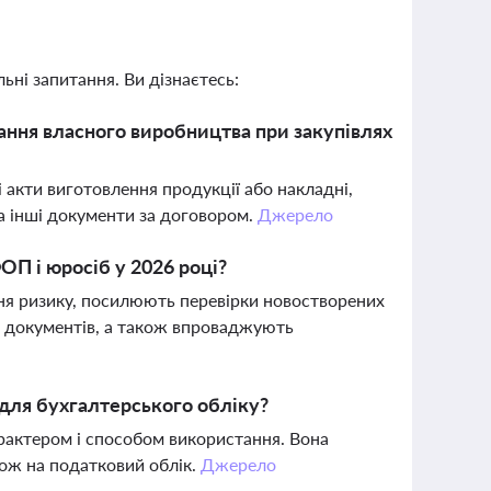
ьні запитання. Ви дізнаєтесь:
ання власного виробництва при закупівлях
і акти виготовлення продукції або накладні,
 та інші документи за договором.
Джерело
П і юросіб у 2026 році?
вня ризику, посилюють перевірки новостворених
х документів, а також впроваджують
 для бухгалтерського обліку?
арактером і способом використання. Вона
акож на податковий облік.
Джерело