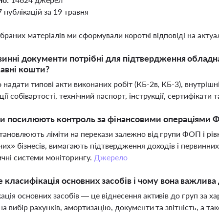
7 публікацій за 19 травня
ібраних матеріалів ми сформували короткі відповіді на актуал
винні документи потрібні для підтвердження обладн
авні кошти?
 надати типові акти виконаних робіт (КБ-2в, КБ-3), внутрішн
ції собівартості, технічний паспорт, інструкції, сертифікати
и посилюють контроль за фінансовими операціями ФО
тановлюють ліміти на перекази залежно від групи ФОП і рі
чих» бізнесів, вимагають підтвердження доходів і первинни
чні системи моніторингу.
Джерело
 класифікація основних засобів і чому вона важлива
ація основних засобів — це віднесення активів до груп за х
на вибір рахунків, амортизацію, документи та звітність, а т