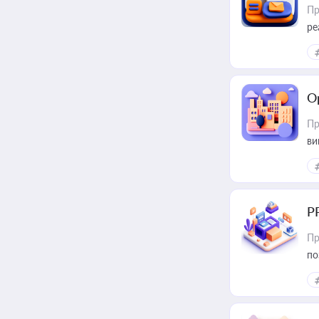
Пр
ре
О
Пр
ви
Р
Пр
по