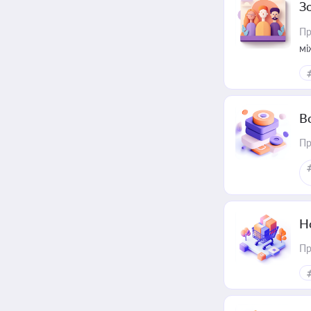
З
Пр
мі
В
Пр
Н
Пр