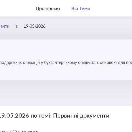
Про проєкт
Всі Теми
менти
19-05-2026
осподарських операцій у бухгалтерському обліку та є основою для по
19.05.2026 по темі: Первинні документи
но:
14624 джерел