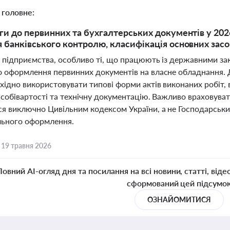
 головне:
ги до первинних та бухгалтерських документів у 202
 банківського контролю, класифікація основних засоб
і підприємства, особливо ті, що працюють із державними за
 оформлення первинних документів на власне обладнання. Д
ідно використовувати типові форми актів виконаних робіт, 
 собівартості та технічну документацію. Важливо враховуват
я виключно Цивільним кодексом України, а не Господарськ
ьного оформлення.
,
19 травня 2026
Повний AI-огляд дня та посилання на всі новини, статті, віде
сформований цей підсумо
ОЗНАЙОМИТИСЯ