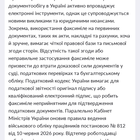
документообігу в Україні активно впроваджує
електронні інструменти, однак це супроводжується
новими викликами та юридичними нюансами.
Зокрема, використання факсиміле на первинних
документах, таких як акти, накладні та рахунки, хоча
й зручне, вимагає чіткої правової бази та письмової
згоди сторін. Відсутність такої згоди або
неправильне застосування факсиміле може
призвести до втрати доказової сили документів у
суді, податкових перевірках та бухгалтерському
обліку. Податковий кодекс України вимагає для
податкової звітності оригінал підпису або
кваліфікований електронний підпис, що робить
факсиміле неприйнятним для підтвердження
податкових документів. Паралельно Кабінет
Міністрів України оновив правила ведення
військового обліку працівників постановою № 812
від 10 червня 2026 року. Відтепер роботодавці