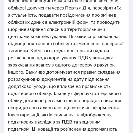
зобов’язані використовувати електронні військово-
облікові документи через Портал Дія, перевіряти їх
актуальність, подавати повідомлення про зміни в
облікових даних в електронній формі та проводити
щорічне звіряння списків з територіальними
центрами комплектування. Ці зміни спрямовані на
підвищення точності обліку та зменшення паперової
тяганини. Крім того, податкові органи надали
роз’яснення щодо коригування ПДВ у випадках
зарахування авансу з одного договору в рахунок
іншого. Важливо дотримуватися правил складання
розрахункових документів на дату підписання
додаткової угоди, що впливає на правильність
податкового обліку. Також у сфері бухгалтерського
обліку детально регламентовано порядок списання
непридатного алкоголю, що включає оформлення
інвентаризації, актів списання та відображення
податкових наслідків за ПДВ та акцизним
податком. Ці новації та роз’яснення допомагають