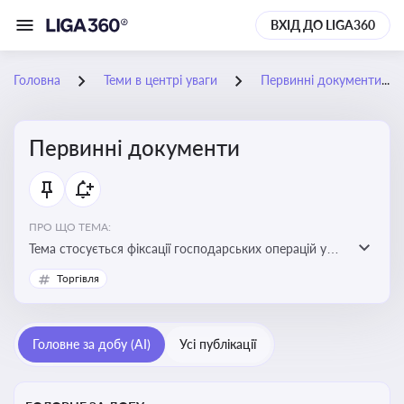
ВХІД ДО LIGA360
Головна
Теми в центрі уваги
Первинні документи
Первинні документи
ПРО ЩО ТЕМА:
Тема стосується фіксації господарських операцій у
бухгалтерському обліку та є основою для
Торгівля
податкового обліку
Головне за добу (AI)
Усі публікації