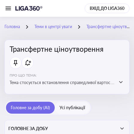
ВХІД ДО LIGA360
Головна
Теми в центрі уваги
Трансфертне ціноутворення
Трансфертне ціноутворення
ПРО ЩО ТЕМА:
Тема стосується встановлення справедливої вартості
в операціях між пов’язаними особами з метою
уникнення маніпуляцій оподаткуванням
Головне за добу (AI)
Усі публікації
ГОЛОВНЕ ЗА ДОБУ