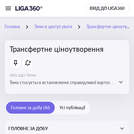
ВХІД ДО LIGA360
Головна
Теми в центрі уваги
Трансфертне ціноутворення
Трансфертне ціноутворення
ПРО ЩО ТЕМА:
Тема стосується встановлення справедливої вартості
в операціях між пов’язаними особами з метою
уникнення маніпуляцій оподаткуванням
Головне за добу (AI)
Усі публікації
ГОЛОВНЕ ЗА ДОБУ