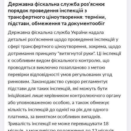
Державна фіскальна служба роз'яснює
порядок проведення інспекцій з
трансфертного ціноутворення: терміни,
підстави, обмеження та документообіг
Державна фіскальна служба України надала
детальні роз'яснення щодо проведення інспекцій у
сфері трансфертного ціноутворення, зокрема, щодо
дотримання принципу "витягнутої руки". Ці інспекції
є особливим видом фіскального контролю, що
проводяться виключно позапланово з метою
перевірки відповідності умов регульованих угод
ринковим. Законодавство суворо регламентує
підстави для таких інспекцій, які можуть бути
ініційовані лише керівником контролюючого органу
або уповноваженою особою, а також обмежує
кількість інспекцій до однієї на рік для одного
платника, за винятком особливих випадків.
Тривалість інспекції не може перевищувати 18
місяців, з можливістю подовження до 12 місяців