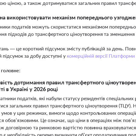
ою ціною, а також дотримуватися загальних правил трансф
на використовувати механізм попереднього узгодже
тники податків можуть скористатися механізмом попереднь
ня підходів до трансфертного ціноутворення та зменшення 
тань — це короткий підсумок змісту публікацій за день. По
 підсумок за добу доступні у
комерційній версії Платформи
 головне:
вість дотримання правил трансфертного ціноутворенн
і в Україні у 2026 році
латники податків, які набули статусу резидентів спеціальних 
ися загальних правил трансфертного ціноутворення (ТЦУ). 
 умов у цих режимах, вимоги щодо контрольованих операцій
я обов’язковими. Це означає, що ціни в операціях між пов’
між договірною та ринковою вартістю повинна враховуватися
ю є необхідність окремо визначати об’єкт оподаткування под