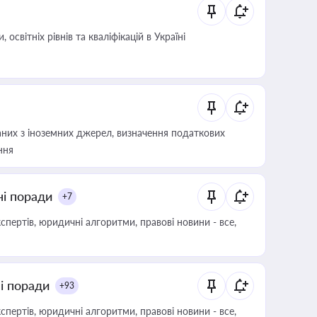
світніх рівнів та кваліфікацій в Україні
аних з іноземних джерел, визначення податкових
ння
ні поради
+7
пертів, юридичні алгоритми, правові новини - все,
ні поради
+93
пертів, юридичні алгоритми, правові новини - все,