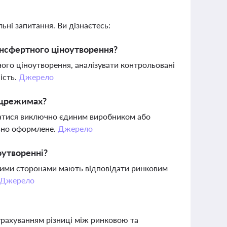
ьні запитання. Ви дізнаєтесь:
ансфертного ціноутворення?
ного ціноутворення, аналізувати контрольовані
ість.
Джерело
пецрежимах?
аватися виключно єдиним виробником або
льно оформлене.
Джерело
оутворенні?
аними сторонами мають відповідати ринковим
Джерело
урахуванням різниці між ринковою та