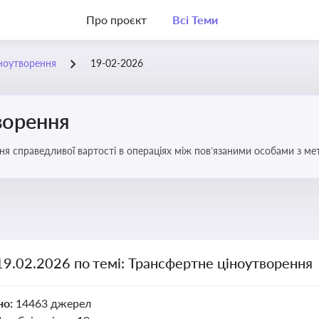
Про проєкт
Всі Теми
ноутворення
19-02-2026
ворення
ня справедливої вартості в операціях між пов’язаними особами з м
19.02.2026 по темі: Трансфертне ціноутворення
но:
14463 джерел