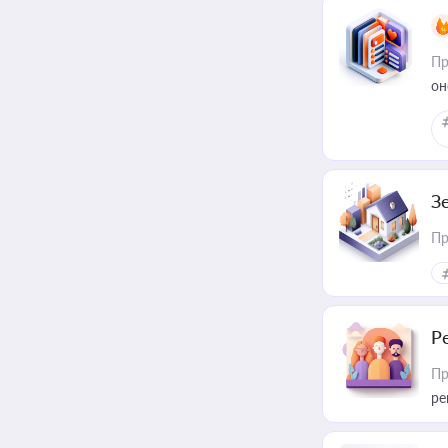
Пр
он
З
Пр
Р
Пр
ре