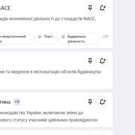
NACE
идів економічної діяльності до стандартів NACE,
о-енергетичний
Торгівля
Будівельна
+10
кс
діяльність
я та введення в експлуатацію об’єктів будівництва
итика
+3
конодавства України, включаючи зміни до
ового статусу учасників цивільних правовідносин