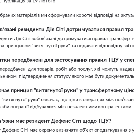
1 публікація за 19 лютого
ібраних матеріалів ми сформували короткі відповіді на актуал
в’язані резиденти Дія Сіті дотримуватися правил тр
иденти Дія Сіті зобов’язані дотримуватися правил трансферт
 за принципом "витягнутої руки" та подавати відповідну звітн
ятки передбачені для застосування правил ТЦУ у с
передбачені для товарів, робіт або послуг, які можуть над
ьником, підтвердження статусу якого має бути документа
чає принцип "витягнутої руки" у трансфертному цін
"витягнутої руки" означає, що ціни в операціях між пов’яз
якби операції відбувалися між незалежними контрагентами.
в’язки має резидент Дефенс Сіті щодо ТЦУ?
 Дефенс Сіті має окремо визначати об’єкт оподаткування з 