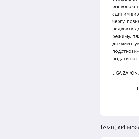
ринковою т
єдиним вир
чергу, пови
надавати д
режиму, пла
документув
податковим
податкової
LIGA ZAKON
Теми, які мож