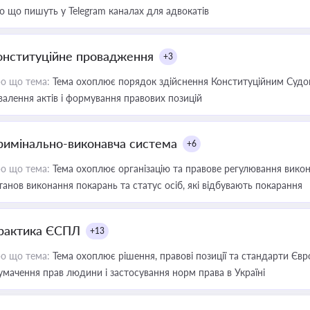
о що пишуть у Telegram каналах для адвокатів
онституційне провадження
+3
о що тема:
Тема охоплює порядок здійснення Конституційним Судом
валення актів і формування правових позицій
римінально-виконавча система
+6
о що тема:
Тема охоплює організацію та правове регулювання викона
танов виконання покарань та статус осіб, які відбувають покарання
рактика ЄСПЛ
+13
о що тема:
Тема охоплює рішення, правові позиції та стандарти Євр
умачення прав людини і застосування норм права в Україні