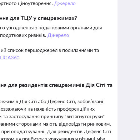
ертного ціноутворення.
Джерело
ння для ТЦУ у спецрежимах?
ого узгодження з податковими органами для
податкових ризиків.
Джерело
вний список першоджерел з посиланнями та
 LIGA360.
я для резидентів спецрежимів Дія Сіті та
режимів Дія Сіті або Дефенс Сіті, зобов’язані
Незважаючи на наявність преференційних
 та застосування принципу "витягнутої руки"
язаними сторонами мають відповідати ринковим,
 при оподаткуванні. Для резидентів Дефенс Сіті
атком на прибуток з урахуванням різниці між