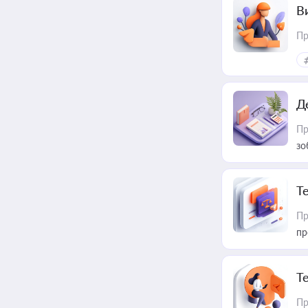
В
Пр
Д
Пр
зо
T
Пр
пр
T
Пр