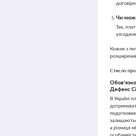
договірн
Чи мож
Так, пла
узгоджен
Кожне з пи
розширений
Стисло про
Обов’язко
Дефенс Сіт
В Україні п
дотримуват
податкових
залишаютьс
а різниця 
особливіст