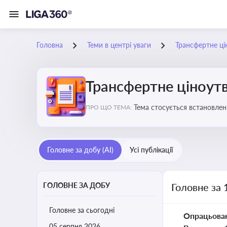
Головна
Теми в центрі уваги
Трансфертне ці
Трансфертне ціноут
Тема стосується встановлен
ПРО ЩО ТЕМА:
Головне за добу (AI)
Усі публікації
ГОЛОВНЕ ЗА ДОБУ
Головне за 
Головне за сьогодні
Опрацьова
05 серпня 2026