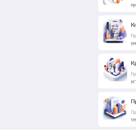
пр
К
Пр
ух
К
Пр
ус
П
Пр
тл