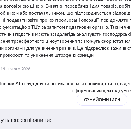
а договірною ціною. Винятки передбачені для товарів, робіт
обником або постачальником, що підтверджується відповідн
нні подавати звіти про контрольовані операції, повідомляти
окументацію з ТЦУ за запитом податкових органів. Таким чи
тники податків мають заздалегідь аналізувати господарські
ання трансфертного ціноутворення та можуть скористатися
и органами для уникнення ризиків. Це підкреслює важливіс
 прозорості та уникнення штрафних санкцій.
,
19 лютого 2026
Повний AI-огляд дня та посилання на всі новини, статті, віде
сформований цей підсумо
ОЗНАЙОМИТИСЯ
уть вас зацікавити: