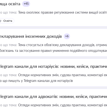
ища освіта
+45
о що тема:
Тема охоплює правове регулювання системи вищої освіти, о
Освіта
екларування іноземних доходів
+6
о що тема:
Тема стосується обов’язку декларування доходів, отрим
бов’язань та застосування правил уникнення подвійного оподаткува
elegram канали для нотаріусів: новини, кейси, практич
о що тема:
Огляди нормативних змін, судова практика, коментарі екс
о що пишуть у Telegram каналах для нотаріусів
elegram канали для адвокатів: новини, кейси, практич
о що тема:
Огляди нормативних змін, судова практика, коментарі екс