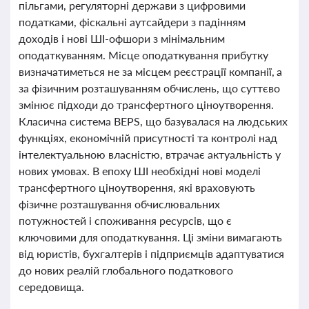
пільгами, регуляторні держави з цифровими
податками, фіскальні аутсайдери з падінням
доходів і нові ШІ-офшори з мінімальним
оподаткуванням. Місце оподаткування прибутку
визначатиметься не за місцем реєстрації компанії, а
за фізичним розташуванням обчислень, що суттєво
змінює підходи до трансфертного ціноутворення.
Класична система BEPS, що базувалася на людських
функціях, економічній присутності та контролі над
інтелектуальною власністю, втрачає актуальність у
нових умовах. В епоху ШІ необхідні нові моделі
трансфертного ціноутворення, які враховують
фізичне розташування обчислювальних
потужностей і споживання ресурсів, що є
ключовими для оподаткування. Ці зміни вимагають
від юристів, бухгалтерів і підприємців адаптуватися
до нових реалій глобального податкового
середовища.