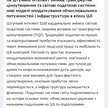
ціноутворення та світові податкові системи:
нові моделі оподаткування обчислювальних
потужностей і інфраструктури в епоху ШІ
Штучний інтелект (ШІ) кардинально змінює світові
податкові системи, зокрема впливає на трансфертне
ціноутворення (ТЦУ). Традиційні податки на працю
та корпоративний прибуток втрачають ефективність
через зменшення ролі людської праці та мобільність
ШІ-компаній. Натомість зростає значення
оподаткування економічної ренти, пов’язаної з
обчислювальними потужностями, доступом до
даних та енергоспоживанням дата-центрів, що
створює нові виклики для трансфертного
ціноутворення, оскільки прибуток легко
переміщується, а інфраструктура залишається
фізичною. Податкові системи світу поділятимуться
на чотири основні типи: обчислювальні держави з
низькими податками на ШІ та податковими