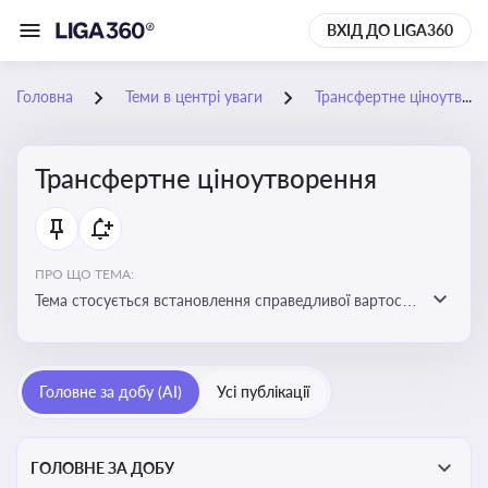
ВХІД ДО LIGA360
Головна
Теми в центрі уваги
Трансфертне ціноутворення
Трансфертне ціноутворення
ПРО ЩО ТЕМА:
Тема стосується встановлення справедливої вартості
в операціях між пов’язаними особами з метою
уникнення маніпуляцій оподаткуванням
Головне за добу (AI)
Усі публікації
ГОЛОВНЕ ЗА ДОБУ