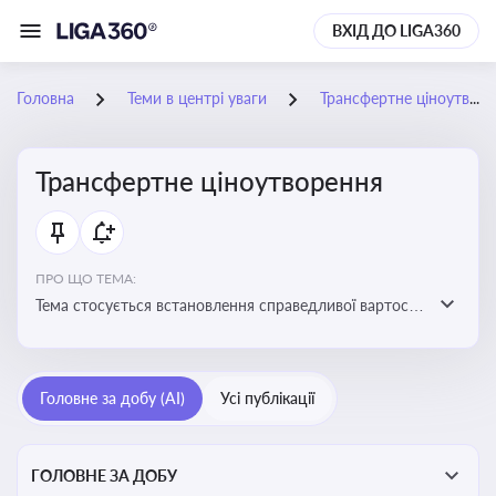
ВХІД ДО LIGA360
Головна
Теми в центрі уваги
Трансфертне ціноутворення
Трансфертне ціноутворення
ПРО ЩО ТЕМА:
Тема стосується встановлення справедливої вартості
в операціях між пов’язаними особами з метою
уникнення маніпуляцій оподаткуванням
Головне за добу (AI)
Усі публікації
ГОЛОВНЕ ЗА ДОБУ