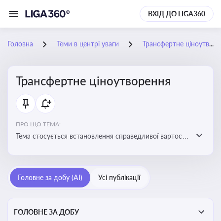
ВХІД ДО LIGA360
Головна
Теми в центрі уваги
Трансфертне ціноутворення
Трансфертне ціноутворення
ПРО ЩО ТЕМА:
Тема стосується встановлення справедливої вартості
в операціях між пов’язаними особами з метою
уникнення маніпуляцій оподаткуванням
Головне за добу (AI)
Усі публікації
ГОЛОВНЕ ЗА ДОБУ