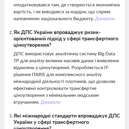
оподатковувався там, де створюється економічна
вартість, і не виводився за кордон, що сприяє
наповненню національного бюджету.
Джерело
Як ДПС України впроваджує ризик-
орієнтований підхід у сфері трансфертного
ціноутворення?
ДПС використовує аналітичну систему Big Data
TP для аналізу великих масивів даних і виявлення
відхилень у ціноутворенні. Розробляється IT-
рішення ITARIS для комплексного аналізу
міжнародної діяльності платників, що дозволяє
ефективно контролювати трансфертне
ціноутворення з мінімальним людським
втручанням.
Джерело
Які міжнародні стандарти впроваджує ДПС
України у сфері трансфертного
ціноутворення?