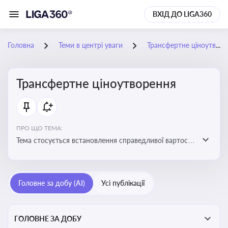
ВХІД ДО LIGA360
Головна
Теми в центрі уваги
Трансфертне ціноутворення
Трансфертне ціноутворення
ПРО ЩО ТЕМА:
Тема стосується встановлення справедливої вартості
в операціях між пов’язаними особами з метою
уникнення маніпуляцій оподаткуванням
Головне за добу (AI)
Усі публікації
ГОЛОВНЕ ЗА ДОБУ