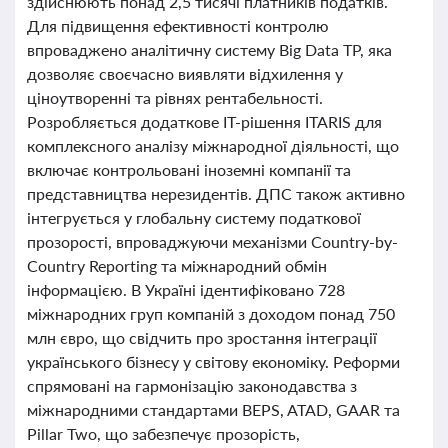
здійснюють понад 2,5 тисячі платників податків.
Для підвищення ефективності контролю
впроваджено аналітичну систему Big Data TP, яка
дозволяє своєчасно виявляти відхилення у
ціноутворенні та рівнях рентабельності.
Розробляється додаткове IT-рішення ITARIS для
комплексного аналізу міжнародної діяльності, що
включає контрольовані іноземні компанії та
представництва нерезидентів. ДПС також активно
інтегрується у глобальну систему податкової
прозорості, впроваджуючи механізми Country-by-
Country Reporting та міжнародний обмін
інформацією. В Україні ідентифіковано 728
міжнародних груп компаній з доходом понад 750
млн євро, що свідчить про зростання інтеграції
українського бізнесу у світову економіку. Реформи
спрямовані на гармонізацію законодавства з
міжнародними стандартами BEPS, ATAD, GAAR та
Pillar Two, що забезпечує прозорість,