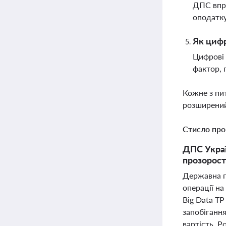
ДПС впро
оподатку
Як цифр
Цифрові 
фактор, 
Кожне з пи
розширений
Стисло про
ДПС Украї
прозорост
Державна п
операції на
Big Data TP
запобіганн
вартість. Р