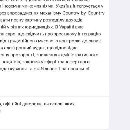
 іноземними компаніями. Україна інтегрується у
ерез впровадження механізму Country-by-Country
вати повну картину розподілу доходів,
ій у різних юрисдикціях. В Україні вже
н євро, що свідчить про зростаючу інтеграцію
 від традиційного масового контролю до ризик-
а електронний аудит, що відповідає
ння прозорості, зниження адміністративного
 податків, зокрема у сфері трансфертного
одаткування та стабільності національної
о, офіційні джерела, на основі яких
к