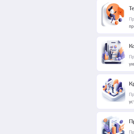
T
Пр
пр
К
Пр
ух
К
Пр
ус
П
Пр