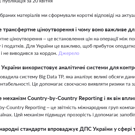
1 публікація за 20 квітня
ібраних матеріалів ми сформували короткі відповіді на актуал
 трансфертне ціноутворення і чому воно важливе дл
тне ціноутворення – це встановлення цін на операції між п
 і податків. Для України це важливо, щоб прибуток оподатк
, і не виводився за кордон.
Джерело
України використовує аналітичні системи для конт
вадила систему Big Data TP, яка аналізує великі обсяги дан
ентабельності. Це допомагає своєчасно виявляти ризики та 
 механізм Country-by-Country Reporting і як він впли
by-Country Reporting – це звітність міжнародних груп компан
раїнах. Цей механізм підвищує прозорість і допомагає запоб
народні стандарти впроваджує ДПС України у сфері 