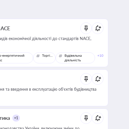
NACE
идів економічної діяльності до стандартів NACE,
о-енергетичний
Торгівля
Будівельна
+10
кс
діяльність
я та введення в експлуатацію об’єктів будівництва
итика
+1
конодавства України, включаючи зміни до