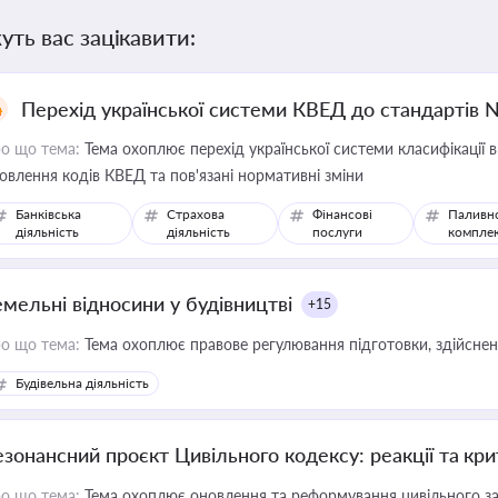
уть вас зацікавити:
Перехід української системи КВЕД до стандартів 
о що тема:
Тема охоплює перехід української системи класифікації в
овлення кодів КВЕД та пов'язані нормативні зміни
Банківська
Страхова
Фінансові
Паливн
діяльність
діяльність
послуги
компле
емельні відносини у будівництві
+15
о що тема:
Тема охоплює правове регулювання підготовки, здійсненн
Будівельна діяльність
езонансний проєкт Цивільного кодексу: реакції та кр
о що тема:
Тема охоплює оновлення та реформування цивільного за