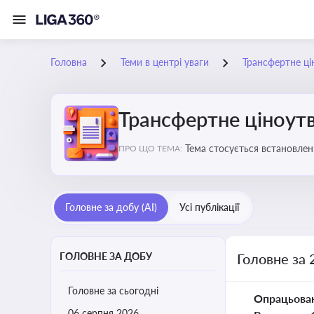
Головна
Теми в центрі уваги
Трансфертне ці
Трансфертне ціноут
Тема стосується встановлен
ПРО ЩО ТЕМА:
Головне за добу (AI)
Усі публікації
ГОЛОВНЕ ЗА ДОБУ
Головне за 
Головне за сьогодні
Опрацьова
06 серпня 2026