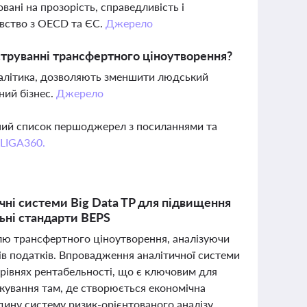
ані на прозорість, справедливість і
авство з OECD та ЄС.
Джерело
труванні трансфертного ціноутворення?
аналітика, дозволяють зменшити людський
ний бізнес.
Джерело
вний список першоджерел з посиланнями та
 LIGA360.
чні системи Big Data TP для підвищення
льні стандарти BEPS
лю трансфертного ціноутворення, аналізуючи
ків податків. Впровадження аналітичної системи
 рівнях рентабельності, що є ключовим для
ткування там, де створюється економічна
єдину систему ризик-орієнтованого аналізу