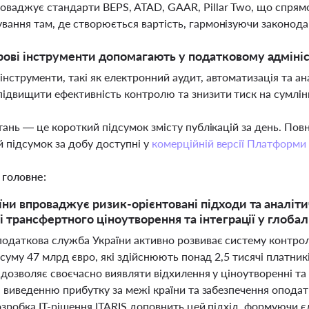
ваджує стандарти BEPS, ATAD, GAAR, Pillar Two, що спрямов
вання там, де створюється вартість, гармонізуючи законод
ові інструменти допомагають у податковому адмініс
інструменти, такі як електронний аудит, автоматизація та 
підвищити ефективність контролю та знизити тиск на сумлін
тань — це короткий підсумок змісту публікацій за день. По
 підсумок за добу доступні у
комерційній версії Платформи
 головне:
ни впроваджує ризик-орієнтовані підходи та аналіти
і трансфертного ціноутворення та інтеграції у глоба
одаткова служба України активно розвиває систему контро
 суму 47 млрд євро, які здійснюють понад 2,5 тисячі платни
 дозволяє своєчасно виявляти відхилення у ціноутворенні та
я виведенню прибутку за межі країни та забезпечення опода
озробка IT-рішення ITARIS доповнить цей підхід, формуючи 