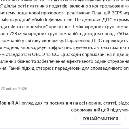
 діяльності платників податків, включно з контрольованими
систему податкової прозорості, реалізуючи План дій BEPS ч
та міжнародний обмін інформацією. Це дозволяє ДПС отриму
одатків та економічної присутності міжнародних груп компан
вано 728 міжнародних груп компаній з доходом понад 750 мл
х компаній у світову економіку. Паралельно ДПС переходить
ої моделі, впроваджує цифрові інструменти, автоматизацію т
м стандартам OECD та ЄС. Ці заходи спрямовані на підвище
млінний бізнес та забезпечення ефективного адміністрування
ння. Такий підхід створює передумови для справедливого оп
,
20 квітня 2026
Повний AI-огляд дня та посилання на всі новини, статті, віде
сформований цей підсумо
ОЗНАЙОМИТИСЯ