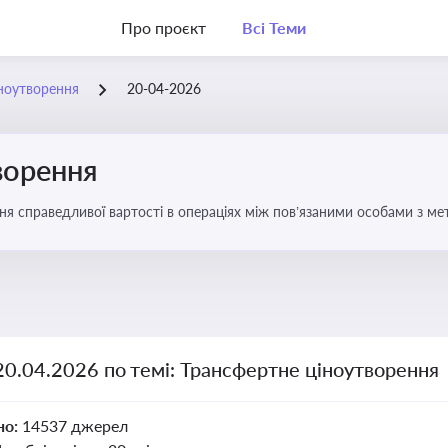
Про проєкт
Всі Теми
ноутворення
20-04-2026
ворення
ня справедливої вартості в операціях між пов’язаними особами з м
20.04.2026 по темі: Трансфертне ціноутворення
но:
14537 джерел