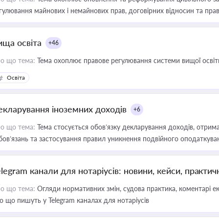
гулювання майнових і немайнових прав, договірних відносин та прав
ища освіта
+46
о що тема:
Тема охоплює правове регулювання системи вищої освіти, о
Освіта
екларування іноземних доходів
+6
о що тема:
Тема стосується обов’язку декларування доходів, отрим
бов’язань та застосування правил уникнення подвійного оподаткува
elegram канали для нотаріусів: новини, кейси, практич
о що тема:
Огляди нормативних змін, судова практика, коментарі екс
о що пишуть у Telegram каналах для нотаріусів