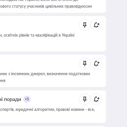
ового статусу учасників цивільних правовідносин
світніх рівнів та кваліфікацій в Україні
аних з іноземних джерел, визначення податкових
ння
ні поради
+5
пертів, юридичні алгоритми, правові новини - все,