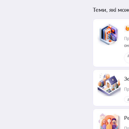
Теми, які мож
Пр
он
З
Пр
Р
Пр