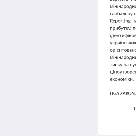
міжнародної
глобальну 
Reporting 
прибутку, п
ідентифіко
українськи
орієнтован
міжнародни
тиску на су
ціноутворе
економіки.
LIGA ZAKON