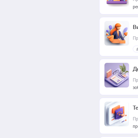
ре
В
Пр
Д
Пр
зо
T
Пр
пр