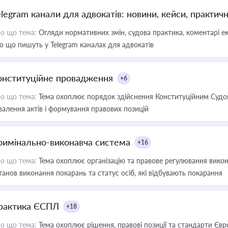
elegram канали для адвокатів: новини, кейси, практич
о що тема:
Огляди нормативних змін, судова практика, коментарі екс
о що пишуть у Telegram каналах для адвокатів
онституційне провадження
+6
о що тема:
Тема охоплює порядок здійснення Конституційним Судом
валення актів і формування правових позицій
римінально-виконавча система
+16
о що тема:
Тема охоплює організацію та правове регулювання викона
танов виконання покарань та статус осіб, які відбувають покарання
рактика ЄСПЛ
+18
о що тема:
Тема охоплює рішення, правові позиції та стандарти Євр