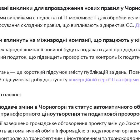
овні виклики для впровадження нових правил у Чорно
и викликами є недостатні ІТ-можливості для обробки велик
осування складних правил, що випливають з директив ЄС.
Д
и вплинуть на міжнародні компанії, що працюють у кі
іжнародні компанії повинні будуть подавати дані про дода
ий податок, що підвищить прозорість та контроль їх податк
тань — це короткий підсумок змісту публікацій за день. По
 підсумок за добу доступні у
комерційній версії Платформи
 головне:
нодавчі зміни в Чорногорії та статус автоматичного о
трансфертного ціноутворення та податкової прозоро
ї завершено громадське обговорення проекту змін до Закону
ть автоматичний обмін інформацією з податковими органами
контролю за трансфертним ціноутворенням та транскордонн