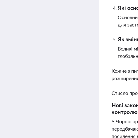
Які осн
Основним
для заст
Як змін
Великі м
глобальн
Кожне з пи
розширений
Стисло про
Нові зако
контролю 
У Чорногорі
передбачаю
посилення 