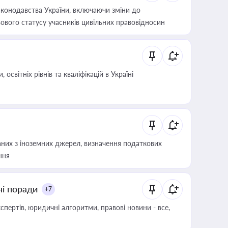
конодавства України, включаючи зміни до
ового статусу учасників цивільних правовідносин
світніх рівнів та кваліфікацій в Україні
аних з іноземних джерел, визначення податкових
ння
ні поради
+7
пертів, юридичні алгоритми, правові новини - все,