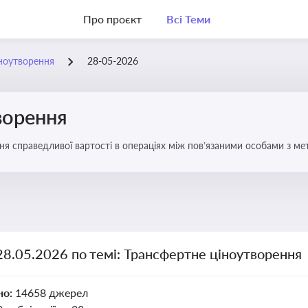
Про проєкт
Всі Теми
ноутворення
28-05-2026
ворення
ня справедливої вартості в операціях між пов’язаними особами з м
28.05.2026 по темі: Трансфертне ціноутворення
но:
14658 джерел