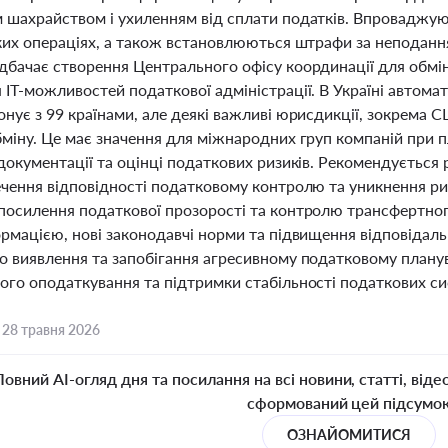
 шахрайством і ухиленням від сплати податків. Впроваджують
аких операціях, а також встановлюються штрафи за неподанн
дбачає створення Центрального офісу координації для обмі
ІТ-можливостей податкової адміністрації. В Україні автома
нує з 99 країнами, але деякі важливі юрисдикції, зокрема С
бміну. Це має значення для міжнародних груп компаній при 
документації та оцінці податкових ризиків. Рекомендується
ечення відповідності податковому контролю та уникнення ри
посилення податкової прозорості та контролю трансфертно
ормацією, нові законодавчі норми та підвищення відповідал
о виявлення та запобігання агресивному податковому плану
го оподаткування та підтримки стабільності податкових сис
,
28 травня 2026
Повний AI-огляд дня та посилання на всі новини, статті, віде
сформований цей підсумо
ОЗНАЙОМИТИСЯ