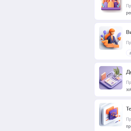
Пр
ре
В
Пр
Д
Пр
зо
T
Пр
пр