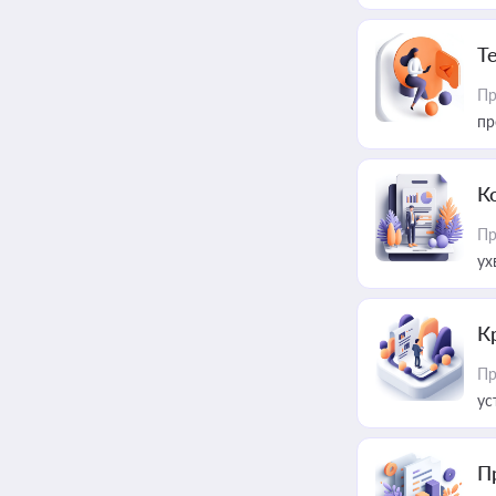
T
Пр
пр
К
Пр
ух
К
Пр
ус
П