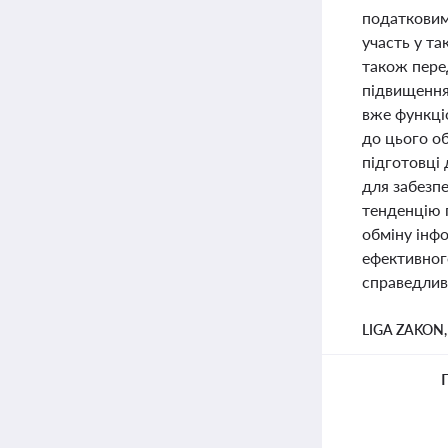
податковим
участь у т
також пере
підвищення 
вже функціо
до цього о
підготовці 
для забезп
тенденцію 
обміну інф
ефективног
справедливо
LIGA ZAKON