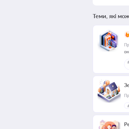
Теми, які мож
Пр
он
З
Пр
Р