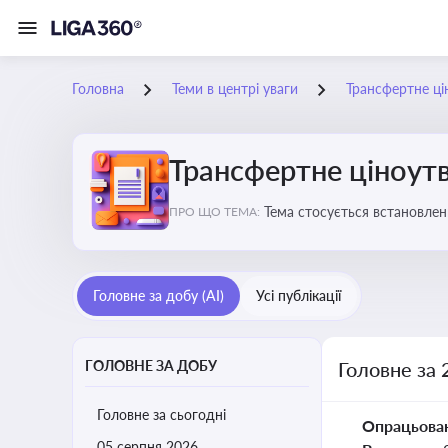
Головна
Теми в центрі уваги
Трансфертне ці
Трансфертне ціноут
Тема стосується встановлен
ПРО ЩО ТЕМА:
Головне за добу (AI)
Усі публікації
ГОЛОВНЕ ЗА ДОБУ
Головне за 
Головне за сьогодні
Опрацьова
05 серпня 2026