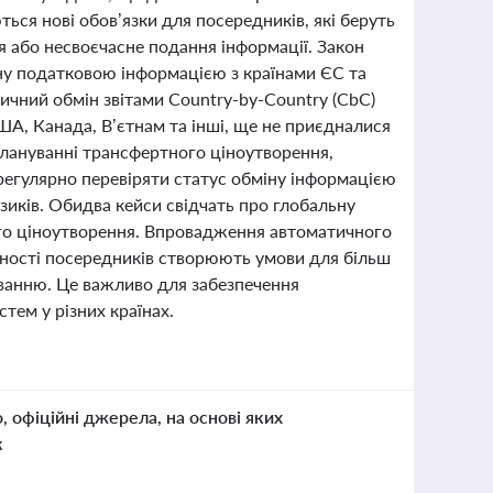
ся нові обов’язки для посередників, які беруть
я або несвоєчасне подання інформації. Закон
ну податковою інформацією з країнами ЄС та
тичний обмін звітами Country-by-Country (CbC)
ША, Канада, В’єтнам та інші, ще не приєдналися
плануванні трансфертного ціноутворення,
 регулярно перевіряти статус обміну інформацією
зиків. Обидва кейси свідчать про глобальну
го ціноутворення. Впровадження автоматичного
ьності посередників створюють умови для більш
ванню. Це важливо для забезпечення
тем у різних країнах.
о, офіційні джерела, на основі яких
к