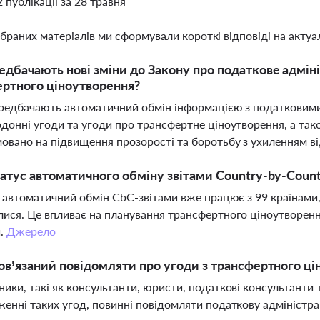
2 публікації за 28 травня
ібраних матеріалів ми сформували короткі відповіді на актуал
дбачають нові зміни до Закону про податкове адміні
ртного ціноутворення?
редбачають автоматичний обмін інформацією з податковими
донні угоди та угоди про трансфертне ціноутворення, а так
овано на підвищення прозорості та боротьбу з ухиленням ві
атус автоматичного обміну звітами Country-by-Countr
і автоматичний обмін CbC-звітами вже працює з 99 країнами,
ися. Це впливає на планування трансфертного ціноутворен
й.
Джерело
ов’язаний повідомляти про угоди з трансфертного ц
ики, такі як консультанти, юристи, податкові консультанти т
енні таких угод, повинні повідомляти податкову адміністрац