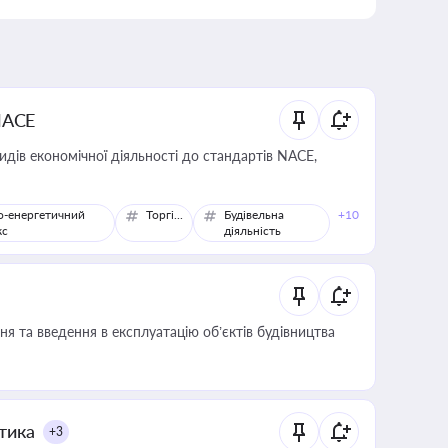
NACE
идів економічної діяльності до стандартів NACE,
о-енергетичний
Торгівля
Будівельна
+10
кс
діяльність
я та введення в експлуатацію об’єктів будівництва
итика
+3