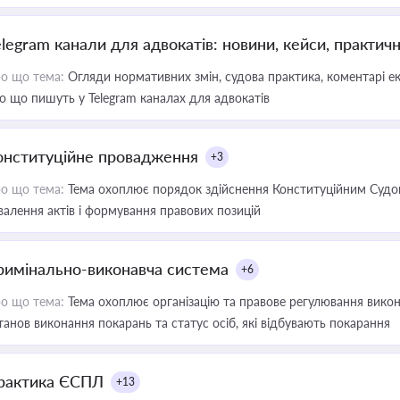
elegram канали для адвокатів: новини, кейси, практич
о що тема:
Огляди нормативних змін, судова практика, коментарі екс
о що пишуть у Telegram каналах для адвокатів
онституційне провадження
+3
о що тема:
Тема охоплює порядок здійснення Конституційним Судом
валення актів і формування правових позицій
римінально-виконавча система
+6
о що тема:
Тема охоплює організацію та правове регулювання викона
танов виконання покарань та статус осіб, які відбувають покарання
рактика ЄСПЛ
+13