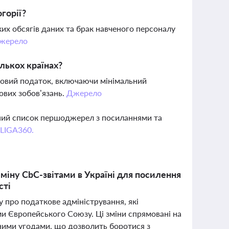
горії?
их обсягів даних та брак навченого персоналу
жерело
лькох країнах?
тковий податок, включаючи мінімальний
ових зобов’язань.
Джерело
вний список першоджерел з посиланнями та
 LIGA360.
бміну CbC-звітами в Україні для посилення
сті
 про податкове адміністрування, які
 Європейського Союзу. Ці зміни спрямовані на
ими угодами, що дозволить боротися з