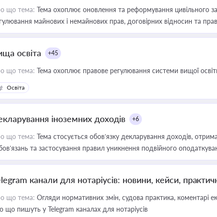
о що тема:
Тема охоплює оновлення та реформування цивільного за
гулювання майнових і немайнових прав, договірних відносин та прав
ища освіта
+45
о що тема:
Тема охоплює правове регулювання системи вищої освіти, о
Освіта
екларування іноземних доходів
+6
о що тема:
Тема стосується обов’язку декларування доходів, отрим
бов’язань та застосування правил уникнення подвійного оподаткува
elegram канали для нотаріусів: новини, кейси, практич
о що тема:
Огляди нормативних змін, судова практика, коментарі екс
о що пишуть у Telegram каналах для нотаріусів