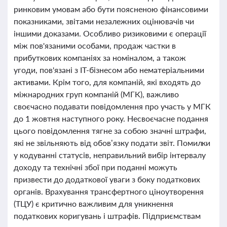
ринковим умовам або бути поясненою фінансовими
показниками, звітами незалежних оцінювачів чи
іншими доказами. Особливо ризиковими є операції
між пов'язаними особами, продаж частки в
прибуткових компаніях за номіналом, а також
угоди, пов'язані з IT-бізнесом або нематеріальними
активами. Крім того, для компаній, які входять до
міжнародних груп компаній (МГК), важливо
своєчасно подавати повідомлення про участь у МГК
до 1 жовтня наступного року. Несвоєчасне подання
цього повідомлення тягне за собою значні штрафи,
які не звільняють від обов’язку подати звіт. Помилки
у кодуванні статусів, неправильний вибір інтервалу
доходу та технічні збої при поданні можуть
призвести до додаткової уваги з боку податкових
органів. Врахування трансфертного ціноутворення
(ТЦУ) є критично важливим для уникнення
податкових коригувань і штрафів. Підприємствам