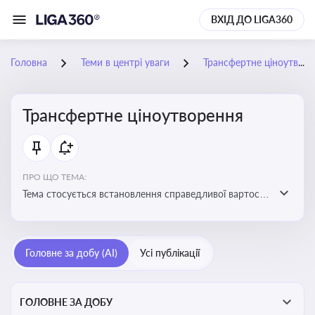
ВХІД ДО LIGA360
Головна
Теми в центрі уваги
Трансфертне ціноутворення
Трансфертне ціноутворення
ПРО ЩО ТЕМА:
Тема стосується встановлення справедливої вартості
в операціях між пов’язаними особами з метою
уникнення маніпуляцій оподаткуванням
Головне за добу (AI)
Усі публікації
ГОЛОВНЕ ЗА ДОБУ